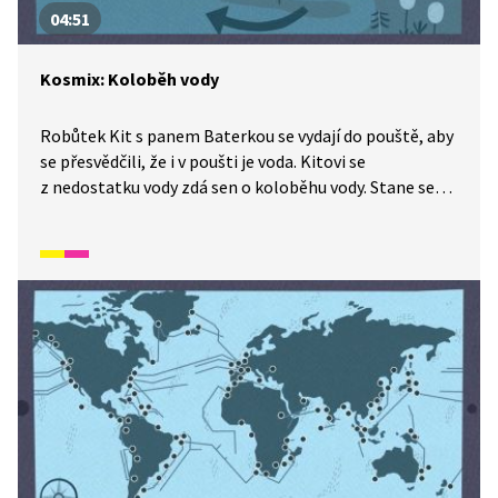
04:51
Kosmix: Koloběh vody
Robůtek Kit s panem Baterkou se vydají do pouště, aby
se přesvědčili, že i v poušti je voda. Kitovi se
z nedostatku vody zdá sen o koloběhu vody. Stane se
mrakem, dešťovou kapkou a nakonec se zase vypaří
a stane se opět mrakem. Celé dobrodružství si
prohlédněte v tomto díle ze seriálu Kosmix:
Pod hladinou.