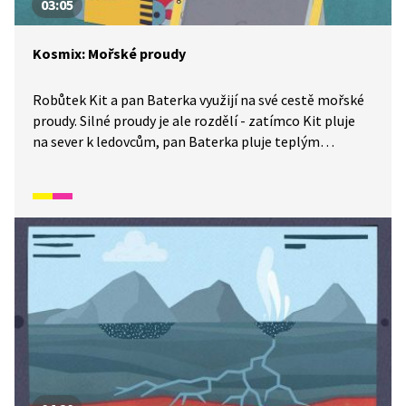
03:05
Kosmix: Mořské proudy
Robůtek Kit a pan Baterka využijí na své cestě mořské
proudy. Silné proudy je ale rozdělí - zatímco Kit pluje
na sever k ledovcům, pan Baterka pluje teplým
proudem zpět na kosmodrom. Jak to dopadne? Více
o mořských proudech se dozvíte ve videu z Kosmixu:
Pod hladinou.