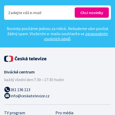
Novinky posíláme jednou za měsíc. Nebudeme vám posílat
žádný spam. Vložením e-mailu souhlasíte se
zpracováním
osobních údajů
.