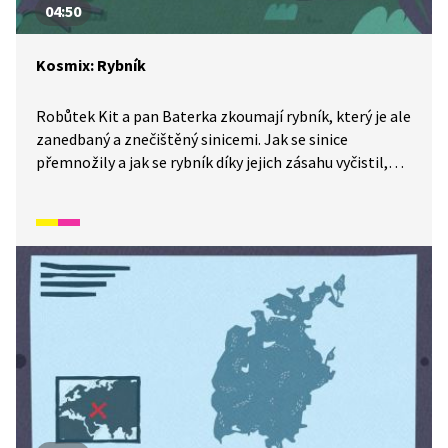
04:50
Kosmix: Rybník
Robůtek Kit a pan Baterka zkoumají rybník, který je ale
zanedbaný a znečištěný sinicemi. Jak se sinice
přemnožily a jak se rybník díky jejich zásahu vyčistil,
vám ukáže Kit ve videu ze série Kosmix: Pod hladinou.
Jak to udělali?