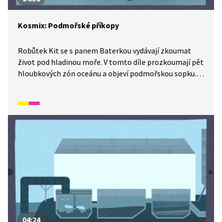
Kosmix: Podmořské příkopy
Robůtek Kit se s panem Baterkou vydávají zkoumat
život pod hladinou moře. V tomto díle prozkoumají pět
hloubkových zón oceánu a objeví podmořskou sopku.
Celé dobrodružství prožijí ve vypůjčeném batyskafu,
druhu ponorky určeném k ponoru do velkých hloubek.
A co se při něm naučili?
04:24