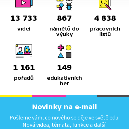
13 733
867
4 838
videí
námětů do
pracovních
výuky
listů
1 161
149
pořadů
edukativních
her
Novinky na e-mail
Pošleme vám, co nového se děje ve světě edu.
Nová videa, témata, funkce a další.