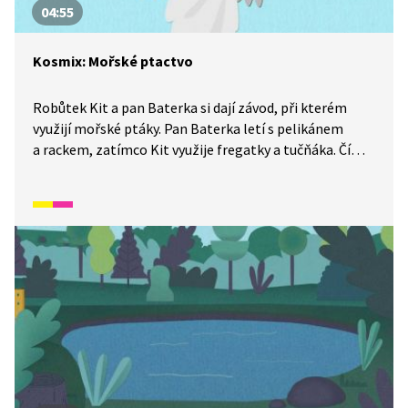
04:55
Kosmix: Mořské ptactvo
Robůtek Kit a pan Baterka si dají závod, při kterém
využijí mořské ptáky. Pan Baterka letí s pelikánem
a rackem, zatímco Kit využije fregatky a tučňáka. Čím
se od sebe liší? Kdo tenhle závod nakonec vyhrál, se
dozvíte v tomto díle ze seriálu Kosmix: Pod hladinou.