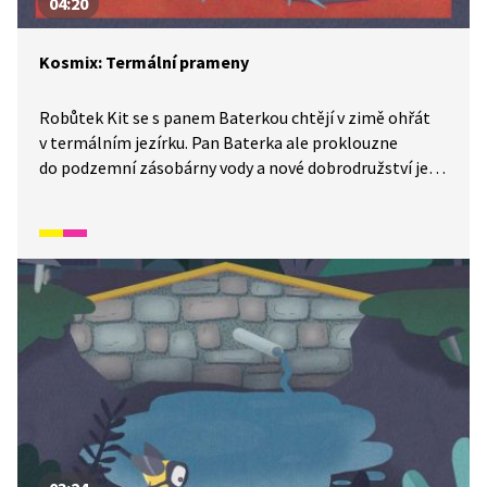
04:20
Kosmix: Termální prameny
Robůtek Kit se s panem Baterkou chtějí v zimě ohřát
v termálním jezírku. Pan Baterka ale proklouzne
do podzemní zásobárny vody a nové dobrodružství je
na světě. Jak to je s termálními prameny a jak se pan
Baterka dostane zpátky na povrch, zjistíte v tomto
díle Kosmixu: Pod hladinou.