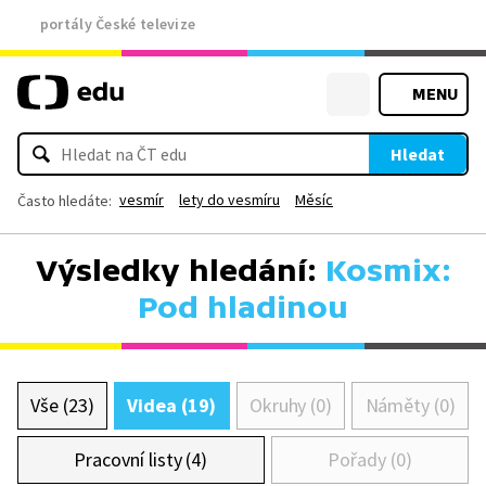
portály České televize
MENU
Hledat
vesmír
lety do vesmíru
Měsíc
Často hledáte:
Výsledky hledání:
Kosmix:
Pod hladinou
Vše (23)
Videa (19)
Okruhy (0)
Náměty (0)
Pracovní listy (4)
Pořady (0)