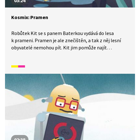
03:24
Kosmix: Pramen
Robůtek Kit se s panem Baterkou vydává do lesa
k prameni. Pramen je ale znečištěn, a tak z něj lesní
obyvatelé nemohou pít. Kit jim pomůže najít
znečišťovatele a pramen pak vyčistí. Lesní studánka už
zase může sloužit všem. A proč nám dělá dobře
pomáhat druhým?
02:38