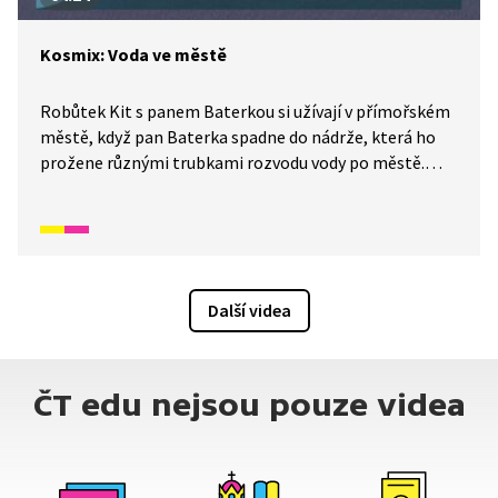
Kosmix: Voda ve městě
Robůtek Kit s panem Baterkou si užívají v přímořském
městě, když pan Baterka spadne do nádrže, která ho
prožene různými trubkami rozvodu vody po městě.
Podíváme se s ním na úpravnu vody, kanalizaci i čistírnu
odpadních vod. A co si z toho zážitku naši hrdinové
odnesli?
Další videa
ČT edu nejsou pouze videa