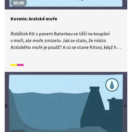
05:00
Kosmix: Aralské moře
Robůtek Kit s panem Baterkou se těší na koupání
v moři, ale moře zmizelo. Jak se stalo, že místo
Aralského moře je poušť? A co se stane Kitovi, když ho
skolí akutní rez? Ale pozor, vždycky je tu naděje! Další
dobrodružství ze seriálu Kosmix: Pod hladinou.