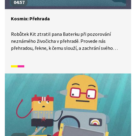
04:57
Kosmix: Přehrada
Robůtek Kit ztratil pana Baterku při pozorování
neznámého živočicha v přehradě. Provede nás
přehradou, řekne, k čemu slouží, a zachrání svého
parťáka. Před čím? A co že to ti dva pozorovali? Dozvíte
se v tomto díle Kosmixu: Pod hladinou.