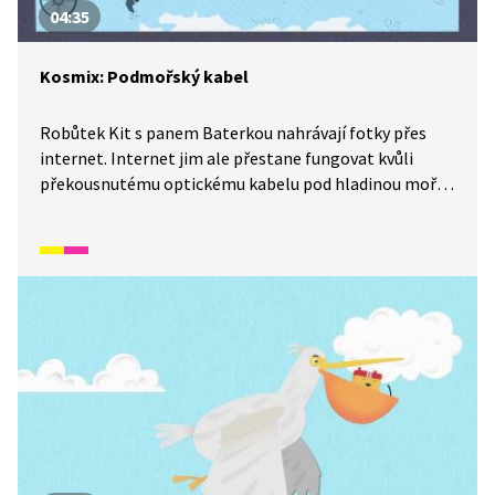
04:35
Kosmix: Podmořský kabel
Robůtek Kit s panem Baterkou nahrávají fotky přes
internet. Internet jim ale přestane fungovat kvůli
překousnutému optickému kabelu pod hladinou moře.
Kdo kabel překousl a podaří se hrdinům nahrát fotky
do soutěže včas? Jak celou situaci vyřeší? Podívejte se
na další díl ze seriálu Kosmix: Pod hladinou.