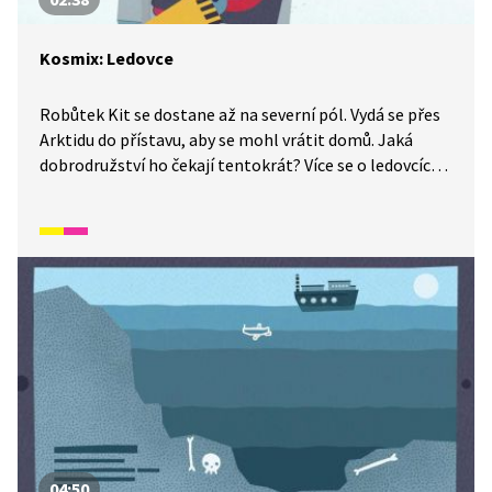
Kosmix: Ledovce
Robůtek Kit se dostane až na severní pól. Vydá se přes
Arktidu do přístavu, aby se mohl vrátit domů. Jaká
dobrodružství ho čekají tentokrát? Více se o ledovcích
dozvíte ve videu z Kosmixu: Pod hladinou.
04:50