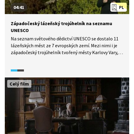
04:41
PL
Západočeský lázeňský trojúhelník na seznamu
UNESCO
Na seznam světového dědictví UNESCO se dostalo 11
lázeňských měst ze 7 evropských zemí. Mezi nimi i je
západočeský trojúhelník tvořený městy Karlovy Vary,
Mariánské Lázně a Františkovy Lázně. A to je pro ně
velká prestiž. Co všechno teď budou muset tato města
splňovat a jaké výhody jim to přinese? Na čem teď
budou města společně pracovat a co je nyní prioritami
Celý film
jejich vedení?