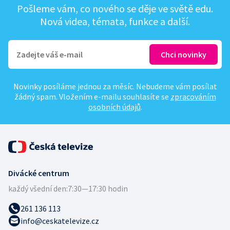
Pošleme vám, co nového se děje ve světě edu.
Nová videa, témata, funkce a další.
Novinky posíláme jednou za měsíc. Nebudeme vám posílat
žádný spam. Vložením e-mailu souhlasíte se
zpracováním
osobních údajů
.