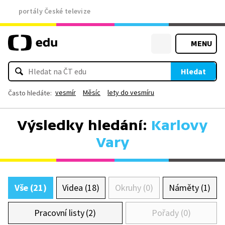
portály České televize
MENU
Hledat
vesmír
Měsíc
lety do vesmíru
Často hledáte:
Výsledky hledání:
Karlovy
Vary
Vše (21)
Videa (18)
Okruhy (0)
Náměty (1)
Pracovní listy (2)
Pořady (0)