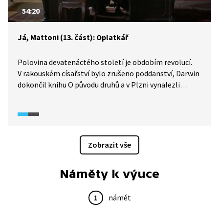
54:20
Já, Mattoni (13. část): Oplatkář
Polovina devatenáctého století je obdobím revolucí.
V rakouském císařství bylo zrušeno poddanství, Darwin
dokončil knihu O původu druhů a v Plzni vynalezli
plzeňské pivo. Česko se pomalu vyvíjí v průmyslově
nejvyspělejší část monarchie. A vedle cukrovarnictví
či železáren se v jeho západním křídle, v Karlovarském
kraji, začíná rozvíjet další, méně nápadné podnikání.
Jeho strůjcem se stává Heinrich Mattoni, zdatný
Zobrazit vše
byznysmen, který je ochotný dosahovat svých cílů
i za cenu fatálních selhání v osobním životě.
Náměty k výuce
1
námět