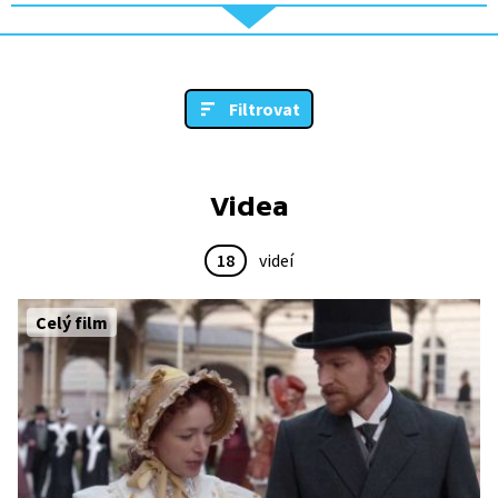
Filtrovat
Videa
18
videí
Celý film