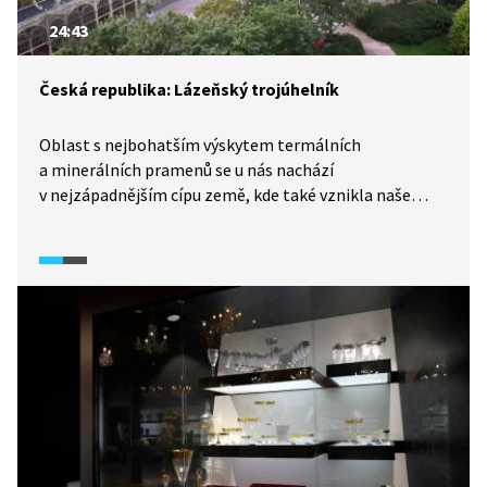
24:43
Česká republika: Lázeňský trojúhelník
Oblast s nejbohatším výskytem termálních
a minerálních pramenů se u nás nachází
v nejzápadnějším cípu země, kde také vznikla naše
nejznámější lázeňská města: Karlovy Vary, Mariánské
Lázně a Františkovy Lázně. Navštívíme je s Miroslavem
Táborským.