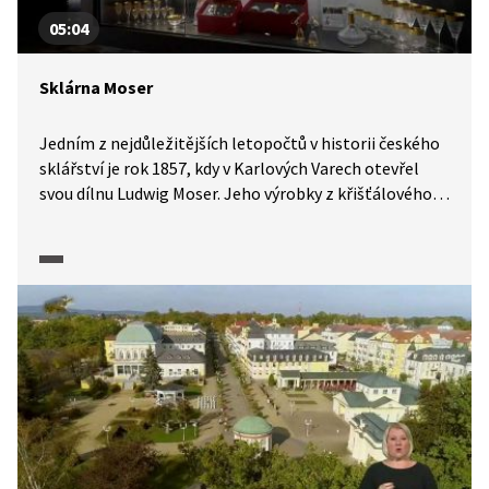
05:04
Sklárna Moser
Jedním z nejdůležitějších letopočtů v historii českého
sklářství je rok 1857, kdy v Karlových Varech otevřel
svou dílnu Ludwig Moser. Jeho výrobky z křišťálového
skla si brzy podmanily celý svět včetně královských
rodů. Mezi nejznámější výrobky firmy patří například
luxusní souprava Splendid vyráběná už od roku 1911.
V následující reportáži se dozvíme více o historii značky
i používaných materiálech a prohlédneme si proces
broušení a rytí skla.