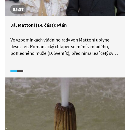
55:37
Já, Mattoni (14. část): Plán
Ve vzpomínkách vládního rady von Mattoni uplyne
deset let. Romantický chlapec se mění v mladého,
pohledného muže (D. Švehlík), před nímž leží celý svět.
Ženy mu snadno podléhají, on sám je lehce dobývá, ale
ve svém nitru spokojený není. Jeho sny mají daleko
k realitě bezvýznamného radničního podúředníka,
kterého ovládají jiní. Přijde však chvíle, která jeho život
zásadně změní. Karlovy Vary navštíví důležitý muž,
osobní lékař samé císařovny dr. Löschner, aby mladému
muži, který ho zaujme svým odhodláním, ukázal cestu
vpřed.