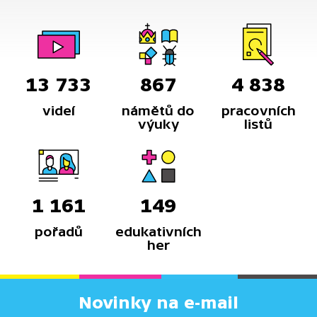
13 733
867
4 838
videí
námětů do
pracovních
výuky
listů
1 161
149
pořadů
edukativních
her
Novinky na e-mail