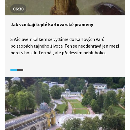
06:38
Jak vznikají teplé karlovarské prameny
S Václavem Cílkem se vydáme do Karlových Varů
po stopách tajného života. Ten se neodehrává jen mezi
herci v hotelu Termál, ale především nehluboko
pod povrchem, kde vyvěrají divoké vývěry a jímané
prameny.