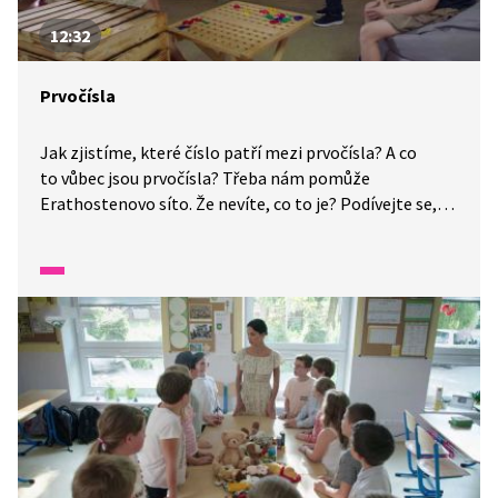
12:32
Prvočísla
Jak zjistíme, které číslo patří mezi prvočísla? A co
to vůbec jsou prvočísla? Třeba nám pomůže
Erathostenovo síto. Že nevíte, co to je? Podívejte se,
jak si s pátráním poradil Kája s Matem, Emou a Tikou.