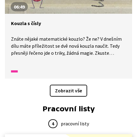
06:49
Kouzla s čísly
Znáte nějaké matematické kouzlo? Že ne? V dnešním
dílu máte příležitost se dvě nová kouzla naučit. Tedy
přesněji řečeno jde o triky, žádná magie. Zkuste
to a pamatujte, že za každým kouzlením je schována
logika a matematické přemýšlení.
Zobrazit vše
Pracovní listy
4
pracovní listy