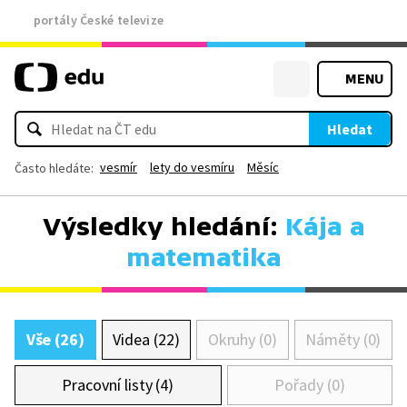
portály České televize
MENU
Hledat
vesmír
lety do vesmíru
Měsíc
Často hledáte:
Výsledky hledání:
Kája a
matematika
Vše (26)
Videa (22)
Okruhy (0)
Náměty (0)
Pracovní listy (4)
Pořady (0)