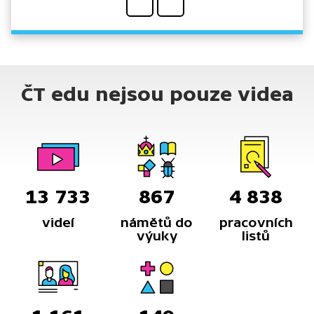
ČT edu nejsou pouze videa
13 733
867
4 838
videí
námětů do
pracovních
výuky
listů