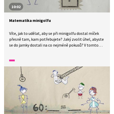
10:02
Matematika minigolfu
Víte, jak to udělat, aby se při minigolfu dostal míček
přesně tam, kam potřebujete? Jaký zvolit úhel, abyste
se do jamky dostali na co nejméně pokusů? V tomto
dílu se dozvíte něco o úhlu odrazu a úhlu dopadu. Ať žije
geometrie a hlavně její využití v praxi!