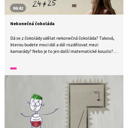
06:42
Nekonečná čokoláda
Dá se z čokolády udělat nekonečná čokoláda? Taková,
kterou budete moci dál a dál rozdělovat mezi
kamarády? Nebo je to jen další matematické kouzlo?
Podívejte se, jak si můžeme hrát s dělením
a rozdělováním. Tentokrát na vás čeká sladká
matematika.