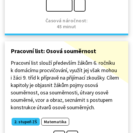
Časová náročnost:
45 minut
Pracovní list: Osová souměrnost
Pracovní list slouží především žákům 6. ročníku
k domácímu procvičování, využít jej však mohou
i žáci 9. tříd k přípravě na přijímací zkoušky. Cílem
kapitoly je objasnit žákům pojmy osová
souměrnost, osa souměrnosti, útvary osově
souměrné, vzor a obraz, seznámit s postupem
konstrukce útvarů osově souměrných.
2. stupeň ZŠ
Matematika