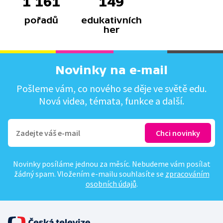
1 161
149
pořadů
edukativních
her
Novinky na e-mail
Pošleme vám, co nového se děje ve světě edu.
Nová videa, témata, funkce a další.
Novinky posíláme jednou za měsíc. Nebudeme vám posílat
žádný spam. Vložením e-mailu souhlasíte se
zpracováním
osobních údajů
.