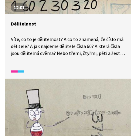
12:01
Dělitelnost
Víte, co to je dělitelnost? A co to znamená, že číslo má
dělitele? A jak najdeme dělitele čísla 60? A která čísla
jsou dělitelná dvěma? Nebo třemi, čtyřmi, pěti a šesti?
Jak poznáme znaky dělitelnosti? To vše zjistíte
ve videu. A ani nebudete muset příliš dělit. Matematika
může být zábava, přesvědčte se!