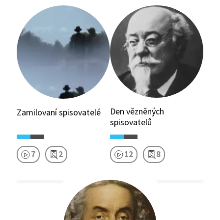
Den vězněných
Zamilovaní spisovatelé
spisovatelů
7
2
12
8