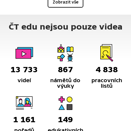
Zobrazit vše
ČT edu nejsou pouze videa
13 733
867
4 838
videí
námětů do
pracovních
výuky
listů
1 161
149
pořadů
edukativních