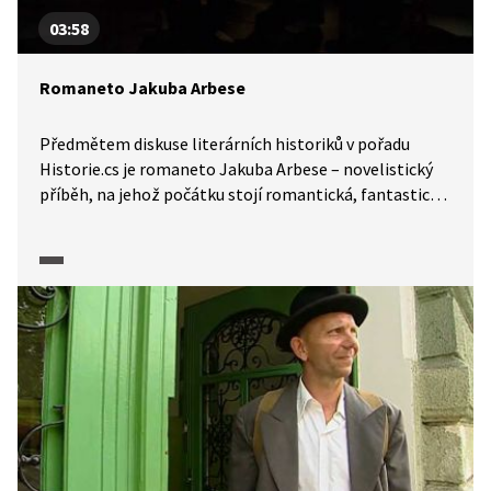
03:58
Romaneto Jakuba Arbese
Předmětem diskuse literárních historiků v pořadu
Historie.cs je romaneto Jakuba Arbese – novelistický
příběh, na jehož počátku stojí romantická, fantastická
nebo zdánlivě nevysvětlitelná záhada, která je
odhalena racionálním postupem za pomoci vědeckých
poznatků.