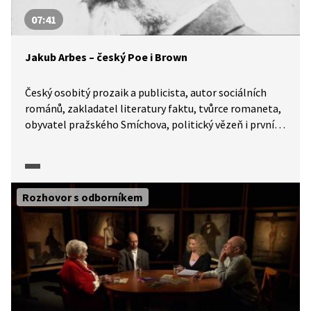
07:41
Jakub Arbes – český Poe i Brown
Český osobitý prozaik a publicista, autor sociálních
románů, zakladatel literatury faktu, tvůrce romaneta,
obyvatel pražského Smíchova, politický vězeň i první
spisovatel na volné noze Jakub Arbes a jeho život
a tvorba jsou předmětem rozhovoru literárních
historiků v pořadu Historie.cs.
Rozhovor s odborníkem