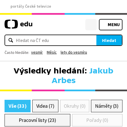
portály České televize
MENU
Hledat
vesmír
Měsíc
lety do vesmíru
Často hledáte:
Výsledky hledání:
Jakub
Arbes
Vše (33)
Videa (7)
Okruhy (0)
Náměty (3)
Pracovní listy (23)
Pořady (0)