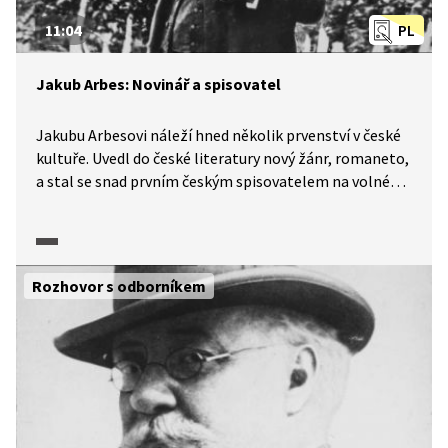
11:04
PL
Jakub Arbes: Novinář a spisovatel
Jakubu Arbesovi náleží hned několik prvenství v české
kultuře. Uvedl do české literatury nový žánr, romaneto,
a stal se snad prvním českým spisovatelem na volné
noze. V ukázce se seznámíme s několika fakty z jeho
života a s jeho novinářskou činností, za niž byl
několikrát souzen. Také se dozvíme, jak tento
výjimečný beletrista konstruoval své příběhy.
Rozhovor s odborníkem