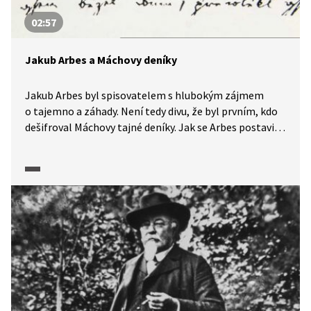
02:57
Jakub Arbes a Máchovy deníky
Jakub Arbes byl spisovatelem s hlubokým zájmem
o tajemno a záhady. Není tedy divu, že byl prvním, kdo
dešifroval Máchovy tajné deníky. Jak se Arbes postavil
ke zveřejnění svého objevu a jak charakterizoval Karla
Hynka Máchu?