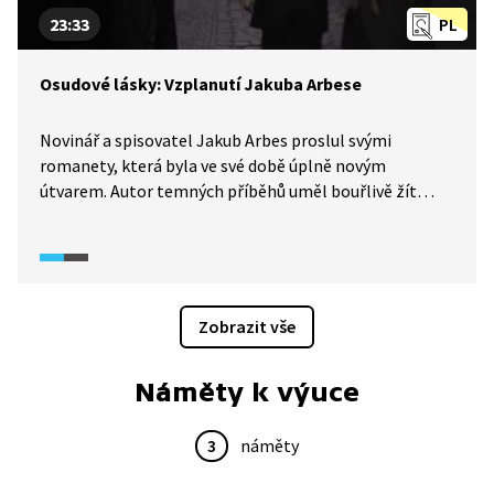
23:33
PL
Osudové lásky: Vzplanutí Jakuba Arbese
Novinář a spisovatel Jakub Arbes proslul svými
romanety, která byla ve své době úplně novým
útvarem. Autor temných příběhů uměl bouřlivě žít
a poznal lásku hned k několika ženám. Jeho city se
promítly i do jeho díla. Za své kritické články se
smíchovský rodák ocitl několikrát před soudem
a jednou i ve vězení.
Zobrazit vše
Náměty k výuce
3
náměty