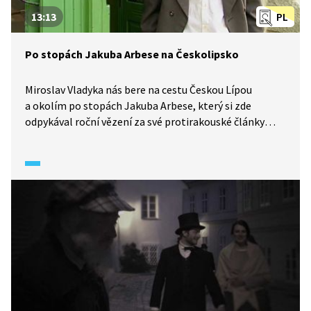
13:13
PL
Po stopách Jakuba Arbese na Českolipsko
Miroslav Vladyka nás bere na cestu Českou Lípou
a okolím po stopách Jakuba Arbese, který si zde
odpykával roční vězení za své protirakouské články
v Národních listech. Do starého českého města se nijak
netěšil. My tu ale můžeme vidět spousty zajímavých
památek. A co si o svém zdejším pobytu Arbes
poznamenal?