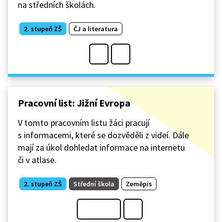
na středních školách.
2. stupeň ZŠ
ČJ a literatura
Pracovní list: Jižní Evropa
V tomto pracovním listu žáci pracují
s informacemi, které se dozvěděli z videí. Dále
mají za úkol dohledat informace na internetu
či v atlase.
2. stupeň ZŠ
Střední škola
Zeměpis