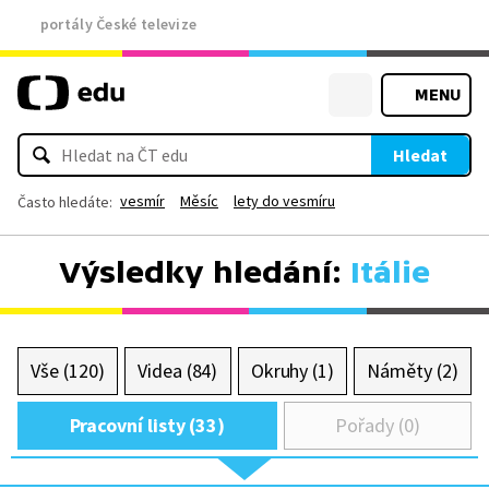
portály České televize
MENU
Hledat
vesmír
Měsíc
lety do vesmíru
Často hledáte:
Výsledky hledání:
Itálie
Vše (120)
Videa (84)
Okruhy (1)
Náměty (2)
Pracovní listy (33)
Pořady (0)