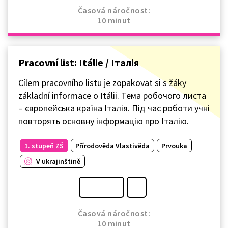
Časová náročnost:
10 minut
Pracovní list: Itálie / Італія
Cílem pracovního listu je zopakovat si s žáky
základní informace o Itálii. Тема робочого листа
– європейська країна Італія. Під час роботи учні
повторять основну інформацію про Італію.
1. stupeň ZŠ
Přírodověda Vlastivěda
Prvouka
V ukrajinštině
Časová náročnost:
10 minut