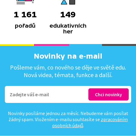
1 161
149
pořadů
edukativních
her
Novinky na e-mail
Pošleme vám, co nového se děje ve světě edu.
Nová videa, témata, funkce a další.
Novinky posíláme jednou za měsíc. Nebudeme vám posílat
žádný spam. Vložením e-mailu souhlasíte se
zpracováním
osobních údajů
.