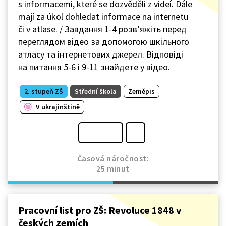
s informacemi, které se dozvěděli z videí. Dále
mají za úkol dohledat informace na internetu
či v atlase. / Завдання 1-4 розв’яжіть перед
переглядом відео за допомогою шкільного
атласу та інтернетових джерел. Відповіді
на питання 5-6 і 9-11 знайдете у відео.
2. stupeň ZŠ
Střední škola
Zeměpis
V ukrajinštině
Časová náročnost:
25 minut
Pracovní list pro ZŠ: Revoluce 1848 v
českých zemích