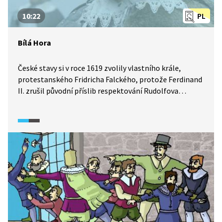
10:22
PL
Bílá Hora
České stavy si v roce 1619 zvolily vlastního krále,
protestanského Fridricha Falckého, protože Ferdinand
II. zrušil původní příslib respektování Rudolfova
majestátu. Nevyhnutelný vojenský konflikt, který
do dějin vstoupil jako třicetiletá válka, začal českým
stavovským povstáním, které ukončila bitva na Bílé
Hoře. Exemplární potrestání vzbouřenců na sebe
nenechalo dlouho čekat.