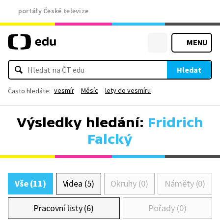
portály České televize
MENU
Hledat
vesmír
Měsíc
lety do vesmíru
Často hledáte:
Výsledky hledání:
Fridrich
Falcký
Vše (11)
Videa (5)
Okruhy (0)
Náměty (0)
Pracovní listy (6)
Pořady (0)