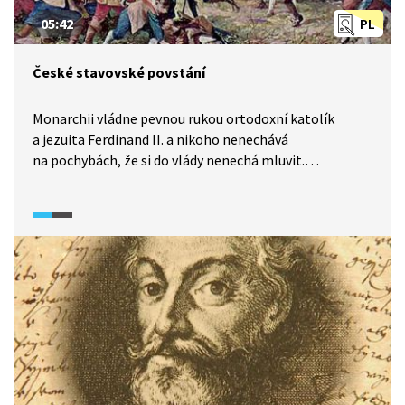
05:42
PL
České stavovské povstání
Monarchii vládne pevnou rukou ortodoxní katolík
a jezuita Ferdinand II. a nikoho nenechává
na pochybách, že si do vlády nenechá mluvit.
Předvolební sliby o zachování Rudolfova majestátu
o náboženské svobodě zruší tak, že dokument
přestřihne. Čechy se bouří, pražskou defenestrací
začíná stavovské povstání, které je po třech letech
na hlavu poraženo, v případě dvaceti sedmi českých
pánů na Staroměstském náměstí v roce 1621 pak
doslova. Ferdinand II. zahajuje tvrdou rekatolizaci
země.