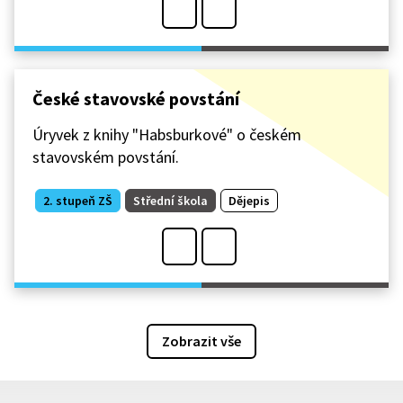
České stavovské povstání
Úryvek z knihy "Habsburkové" o českém
stavovském povstání.
2. stupeň ZŠ
Střední škola
Dějepis
Zobrazit vše