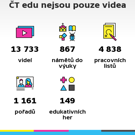
ČT edu nejsou pouze videa
13 733
867
4 838
videí
námětů do
pracovních
výuky
listů
1 161
149
pořadů
edukativních
her