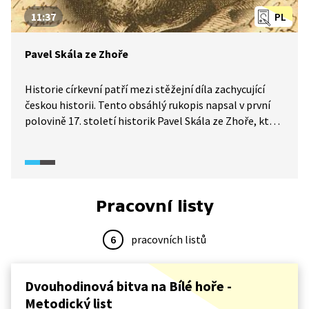
11:37
PL
Pavel Skála ze Zhoře
Historie církevní patří mezi stěžejní díla zachycující
českou historii. Tento obsáhlý rukopis napsal v první
polovině 17. století historik Pavel Skála ze Zhoře, který
unikl pronásledování kvůli své účasti na stavovském
povstání prostě proto, že si na něj žádný
z vyšetřovatelů nevzpomněl. Prahu opustil brzy
po osudné bitvě na Bílé hoře a uchýlil se do saského
exilu. O životě a díle Pavla Skály ze Zhoře vypráví
Pracovní listy
historik Petr Charvát.
6
pracovních listů
Dvouhodinová bitva na Bílé hoře -
Metodický list