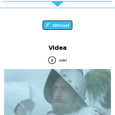
Filtrovat
Videa
5
videí