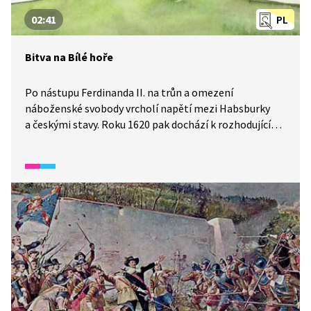
02:41
PL
Bitva na Bílé hoře
Po nástupu Ferdinanda II. na trůn a omezení
náboženské svobody vrcholí napětí mezi Habsburky
a českými stavy. Roku 1620 pak dochází k rozhodující
bitvě na Bílé hoře.