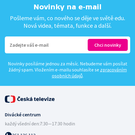
Novinky na e-mail
Pošleme vám, co nového se děje ve světě edu.
Nová videa, témata, funkce a další.
Novinky posíláme jednou za měsíc. Nebudeme vám posílat
žádný spam. Vložením e-mailu souhlasíte se
zpracováním
osobních údajů
.