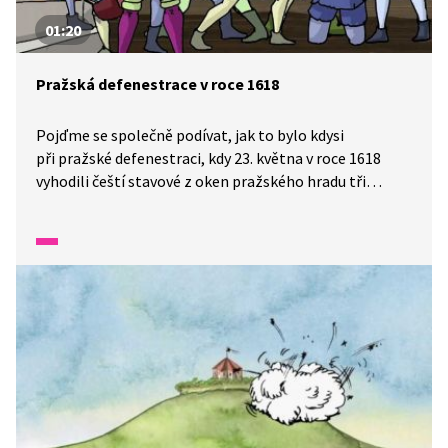
01:20
Pražská defenestrace v roce 1618
Pojďme se společně podívat, jak to bylo kdysi
při pražské defenestraci, kdy 23. května v roce 1618
vyhodili čeští stavové z oken pražského hradu tři
úředníky. Touto defenestrací začalo pražské povstání
českých stavů proti Habsburkům. V rozhodující bitvě
na Bílé hoře v roce 1620 stavovské vojsko prohrálo.
Habsburkové se vrátili na český trůn a zůstali na něm
skoro 300 let.