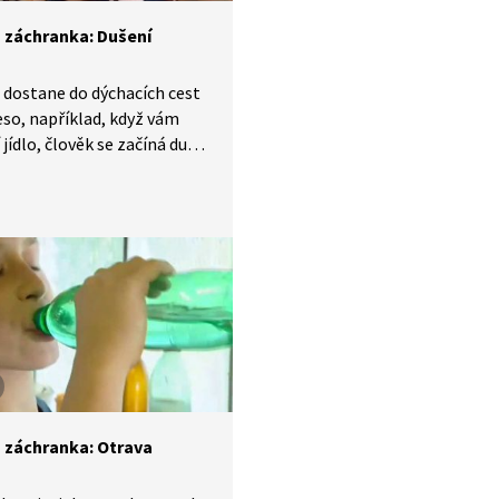
 záchranka: Dušení
 dostane do dýchacích cest
leso, například, když vám
jídlo, člověk se začíná dusit.
 pomoci záchranářů zjišťují,
ávně poskytnout první
 záchranka: Otrava