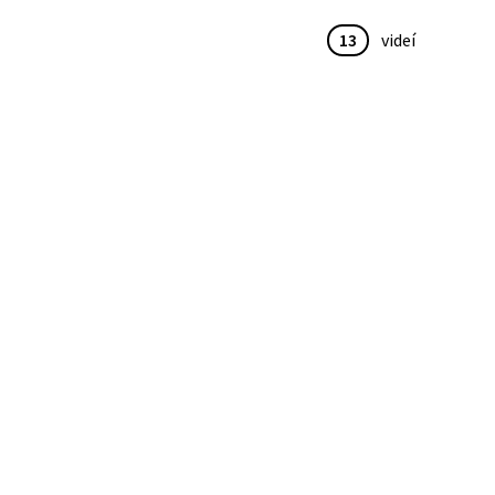
13
videí