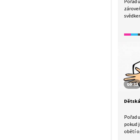
Pořad u
zároveň
svědkem
Otrávi
jedovat
plynem 
hadi, ap
09:33
Dětská
Pořad u
pokud 
obětí o
V pořad