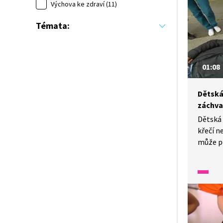
a skute
Výchova ke zdraví (11)
Témata:
01:08
Dětská
záchva
Dětská 
křečí n
může p
Co vla
chceme-
pomoci 