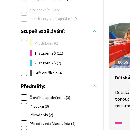
s pracovními listy
s materiály v ukrajinštině (0)
Stupeň vzdělávání:
Předškolní (0)
1. stupeň ZŠ (11)
06:55
2. stupeň ZŠ (7)
Střední škola (4)
Dětská
Předměty:
Dětská 
Člověk a společnost (3)
tonoucí
musíme 
Prvouka (8)
zásady
Přírodopis (2)
nevysta
Přírodověda Vlastivěda (8)
Připome