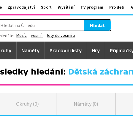
e
Zpravodajství
Sport
iVysílání
TV program
Pro děti
A
Hledat
Měsíc
vesmír
lety do vesmíru
hledáte:
ruhy
Náměty
Pracovní listy
Hry
Přijímačk
sledky hledání:
Dětská záchra
Okruhy (0)
Náměty (0)