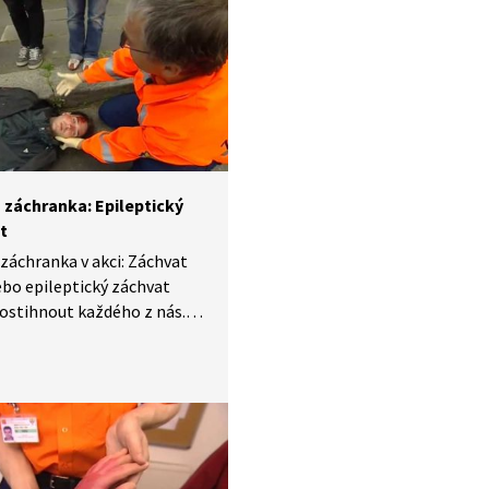
čnými záchranáři.
 záchranka: Epileptický
t
záchranka v akci: Záchvat
ebo epileptický záchvat
ostihnout každého z nás.
stně můžeme udělat,
li pomoci? Zásady první
si zopakujeme s dětmi.