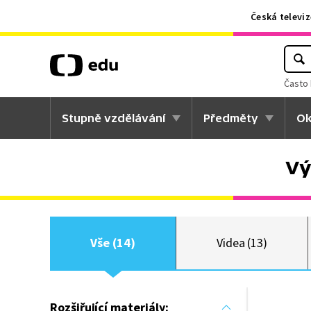
Česká televiz
Často 
Stupně vzdělávání
Předměty
Ok
Vý
Vše (14)
Videa (13)
Rozšiřující materiály: