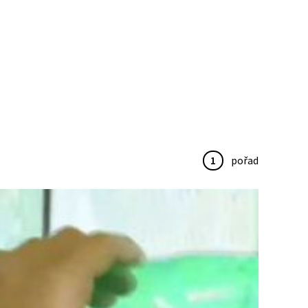
1
pořad