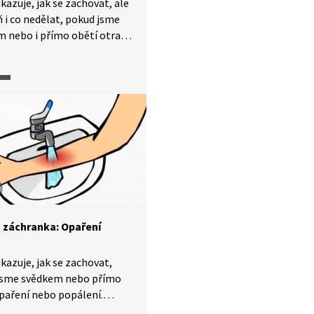
kazuje, jak se zachovat, ale
 i co nedělat, pokud jsme
 nebo i přímo obětí otravy.
t se můžeme nejen
ou kapalinou, ale také
či jinou formou (houby,
od.).
 záchranka: Opaření
kazuje, jak se zachovat,
jsme svědkem nebo přímo
paření nebo popálení.
u se dozvíme, jaké jsou