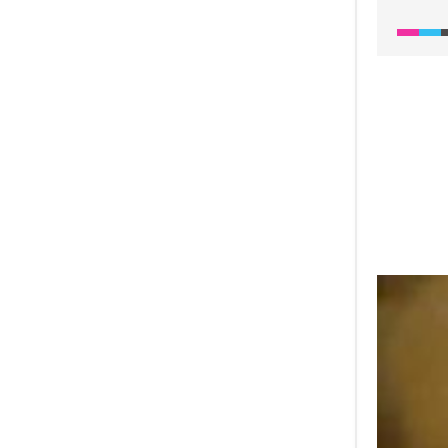
stupně 
zachova
popále