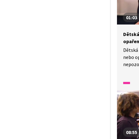
01:03
Dětská
opařen
Dětská 
nebo op
nepozor
Rychlá 
v tomto
A co dě
08:55