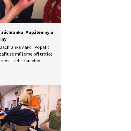
 záchranka: Popáleniny a
iny
záchranka v akci. Popálit
ařit se můžeme při trošce
nosti velice snadno.
a správná první pomoc je
 případě naprosto zásadní.
lat? Poradí nám záchranáři.