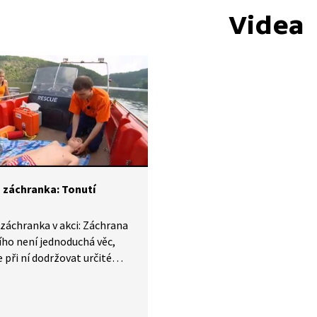
Videa
 záchranka: Tonutí
záchranka v akci: Záchrana
ho není jednoduchá věc,
při ní dodržovat určité
, abychom se sami
vili nebezpečí.
ňme si je s dětmi