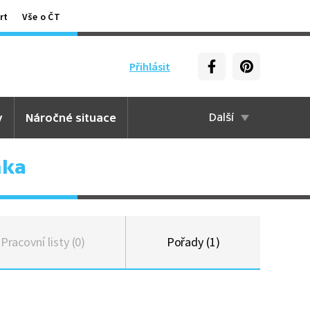
rt
Vše o ČT
Přihlásit
y
Náročné situace
Další
nka
Pracovní listy (0)
Pořady (1)