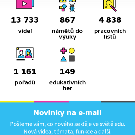
13 733
867
4 838
videí
námětů do
pracovních
výuky
listů
1 161
149
pořadů
edukativních
her
Novinky na e-mail
Pošleme vám, co nového se děje ve světě edu.
Nová videa, témata, funkce a další.