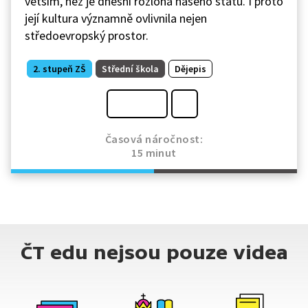
větším, než je dnešní rozloha našeho státu. I proto
její kultura významně ovlivnila nejen
středoevropský prostor.
2. stupeň ZŠ
Střední škola
Dějepis
Časová náročnost:
15 minut
ČT edu nejsou pouze videa