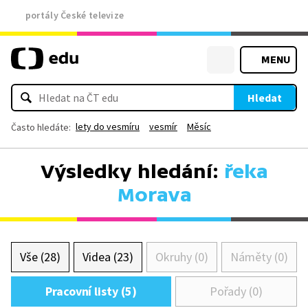
portály České televize
MENU
Hledat
lety do vesmíru
vesmír
Měsíc
Často hledáte:
Výsledky hledání:
řeka
Morava
Vše (28)
Videa (23)
Okruhy (0)
Náměty (0)
Pracovní listy (5)
Pořady (0)