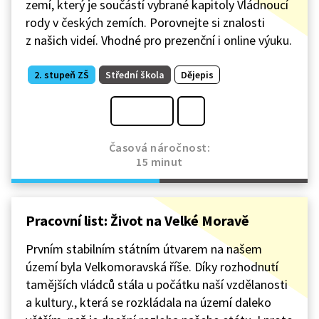
zemí, který je součástí vybrané kapitoly Vládnoucí
rody v českých zemích. Porovnejte si znalosti
z našich videí. Vhodné pro prezenční i online výuku.
2. stupeň ZŠ
Střední škola
Dějepis
Časová náročnost:
15 minut
Pracovní list: Život na Velké Moravě
Prvním stabilním státním útvarem na našem
území byla Velkomoravská říše. Díky rozhodnutí
tamějších vládců stála u počátku naší vzdělanosti
a kultury., která se rozkládala na území daleko