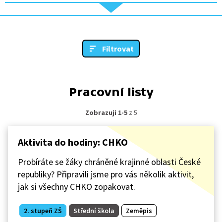
Filtrovat
Pracovní listy
Zobrazuji 1-5
z 5
Aktivita do hodiny: CHKO
Probíráte se žáky chráněné krajinné oblasti České
republiky? Připravili jsme pro vás několik aktivit,
jak si všechny CHKO zopakovat.
2. stupeň ZŠ
Střední škola
Zeměpis