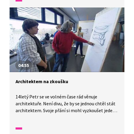
podíváme do zkušebního sálu, kde se pilně každé
baletní představení trénuje.
04:55
Architektem na zkoušku
14letý Petr se ve volném čase rád věnuje
architektuře. Není divu, že by se jednou chtěl stát
architektem. Svoje přání si mohl vyzkoušet jeden
den na fakultě architektury ČVUT v Praze. Zjistil,
že je velice důležité umět svoje návrhy nakreslit,
popřípadě i vymodelovat. Navrhovat stavby není