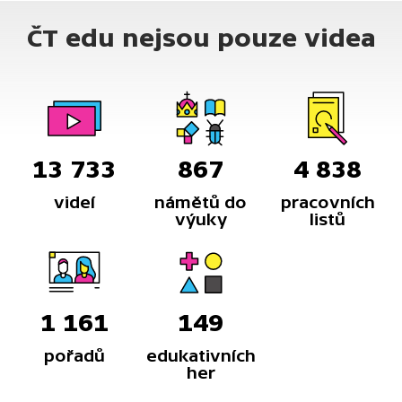
ČT edu nejsou pouze videa
13 733
867
4 838
videí
námětů do
pracovních
výuky
listů
1 161
149
pořadů
edukativních
her