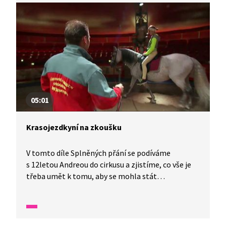
tak jednoduché, jak se zdá.
05:01
Krasojezdkyní na zkoušku
V tomto díle Splněných přání se podíváme
s 12letou Andreou do cirkusu a zjistíme, co vše je
třeba umět k tomu, aby se mohla stát
krasojezdkyní.