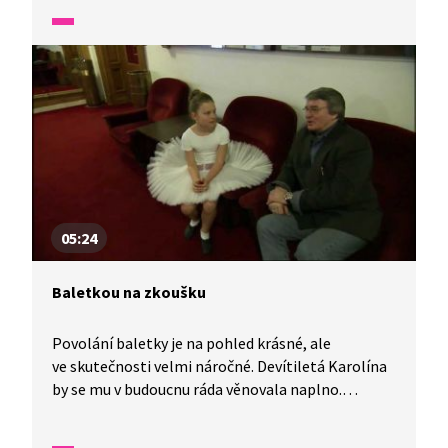
pozice stevardky a stevarda neboli palubního
průvodčího obnáší a jak se můžete takovou
stevardkou či stevardem stát.
05:24
Baletkou na zkoušku
Povolání baletky je na pohled krásné, ale
ve skutečnosti velmi náročné. Devítiletá Karolína
by se mu v budoucnu ráda věnovala naplno.
Průvodcem po světě baletu jí byl muž nadmíru
povolaný, Vlastimil Harapes. Společně se