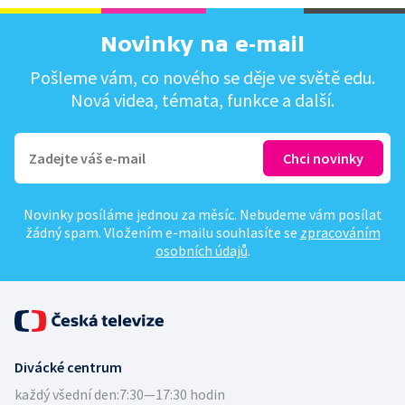
Novinky na e-mail
Pošleme vám, co nového se děje ve světě edu.
Nová videa, témata, funkce a další.
Novinky posíláme jednou za měsíc. Nebudeme vám posílat
žádný spam. Vložením e-mailu souhlasíte se
zpracováním
osobních údajů
.