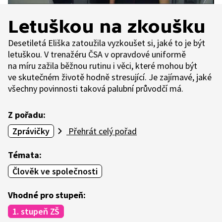
Letuškou na zkoušku
Desetiletá Eliška zatoužila vyzkoušet si, jaké to je být
letuškou. V trenažéru ČSA v opravdové uniformě
na míru zažila běžnou rutinu i věci, které mohou být
ve skutečném životě hodně stresující. Je zajímavé, jaké
všechny povinnosti taková palubní průvodčí má.
Z pořadu:
Zprávičky
Přehrát celý pořad
Témata:
Člověk ve společnosti
Vhodné pro stupeň:
1. stupeň ZŠ