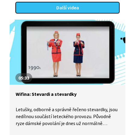
Další videa
05:33
Wifina: Stevardi a stevardky
Letušky, odborně a správně řečeno stevardky, jsou
nedílnou součástí leteckého provozu. Původně
ryze dámské povolání je dnes už normálně
přístupné i mužům. Podívejte se s námi, co taková