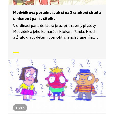
Medvídkova poradna: Jak si na Žralokovi chtěla
smlsnout paní učitelka
V ordinaci pana doktora je už připravený plyšový
Medvídek a jeho kamarádi: Klokan, Panda, Hroch
a Žralok, aby dětem pomohli s jejich trápením.
Sami totiž ledacos zažili a vědí o problémech své.
Mají ale také smysl pro legraci a veselou osobní
historkou pomáhají dětem pochopit, jak se dá
s každým trápením bojovat a kudy vede cesta ven.
Dnes poradí Fanynce, jak se zbavit strachu z paní
učitelky.
13:15