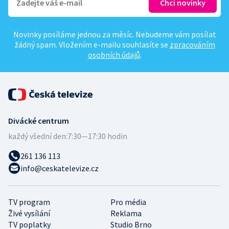
Novinky posíláme jednou za měsíc. Nebudeme vám posílat
žádný spam. Vložením e-mailu souhlasíte se
zpracováním
osobních údajů
.