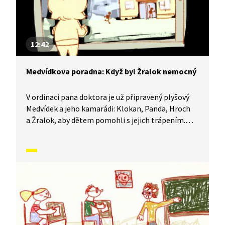
12:42
Medvídkova poradna: Když byl Žralok nemocný
V ordinaci pana doktora je už připravený plyšový
Medvídek a jeho kamarádi: Klokan, Panda, Hroch
a Žralok, aby dětem pomohli s jejich trápením.
Sami totiž ledacos zažili a vědí o problémech své.
Mají ale také smysl pro legraci a veselou osobní
historkou pomáhají dětem pochopit, jak se dá
s každým trápením bojovat a kudy vede cesta ven.
Dnes poradí Evičce , jak se naučit žít se svou
nemocí - astmatem.