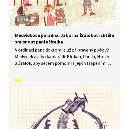
12:29
Medvídkova poradna: Jak si na Žralokovi chtěla
smlsnout paní učitelka
V ordinaci pana doktora je už připravený plyšový
Medvídek a jeho kamarádi: Klokan, Panda, Hroch
a Žralok, aby dětem pomohli s jejich trápením.
Sami totiž ledacos zažili a vědí o problémech své.
Mají ale také smysl pro legraci a veselou osobní
historkou pomáhají dětem pochopit, jak se dá
s každým trápením bojovat a kudy vede cesta ven.
Dnes poradí Fanynce, jak se zbavit strachu z paní
učitelky.