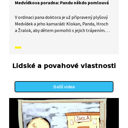
Medvídkova poradna: Pandu někdo pomlouvá
V ordinaci pana doktora je už připravený plyšový
Medvídek a jeho kamarádi: Klokan, Panda, Hroch
a Žralok, aby dětem pomohli s jejich trápením.
Sami totiž ledacos zažili a vědí o problémech své.
Mají ale také smysl pro legraci a veselou osobní
historkou pomáhají dětem pochopit, jak se dá
s každým trápením bojovat a kudy vede cesta ven.
Dnes poradí Helence, jak vyzrát na pomluvy.
Lidské a povahové vlastnosti
Další videa