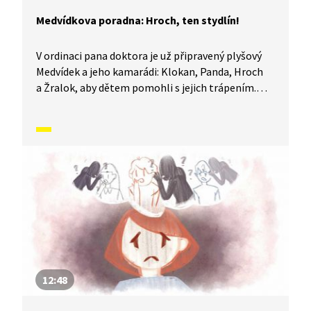
Medvídkova poradna: Hroch, ten stydlín!
V ordinaci pana doktora je už připravený plyšový
Medvídek a jeho kamarádi: Klokan, Panda, Hroch
a Žralok, aby dětem pomohli s jejich trápením.
Sami totiž ledacos zažili a vědí o problémech své.
Mají ale také smysl pro legraci a veselou osobní
historkou pomáhají dětem pochopit, jak se dá
s každým trápením bojovat a kudy vede cesta ven.
Dnes poradí Aleškovi, jak si poradit se stydlivostí.
12:48