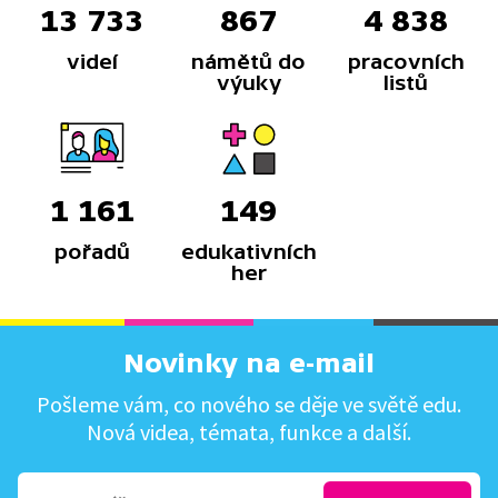
13 733
867
4 838
videí
námětů do
pracovních
výuky
listů
1 161
149
pořadů
edukativních
her
Novinky na e-mail
Pošleme vám, co nového se děje ve světě edu.
Nová videa, témata, funkce a další.