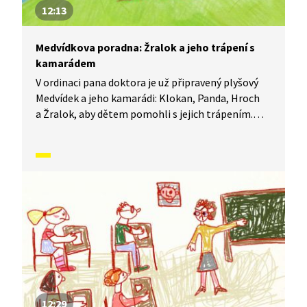
12:13
Medvídkova poradna: Žralok a jeho trápení s
kamarádem
V ordinaci pana doktora je už připravený plyšový
Medvídek a jeho kamarádi: Klokan, Panda, Hroch
a Žralok, aby dětem pomohli s jejich trápením.
Sami totiž ledacos zažili a vědí o problémech své.
Mají ale také smysl pro legraci a veselou osobní
historkou pomáhají dětem pochopit, jak se dá
s každým trápením bojovat a kudy vede cesta ven.
Dnes poradí Petříkovi, jak překonat smutek
ze ztráty nejlepšího kamaráda.
12:29