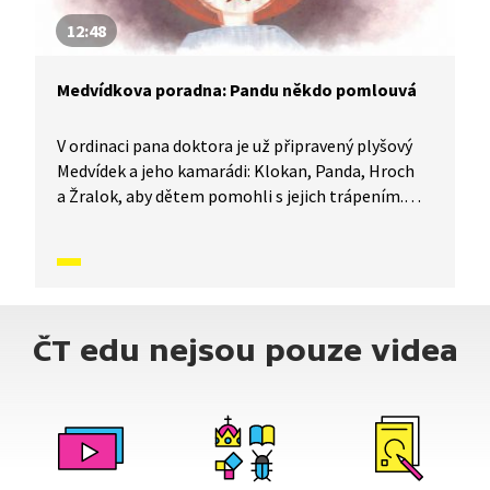
12:48
Medvídkova poradna: Pandu někdo pomlouvá
V ordinaci pana doktora je už připravený plyšový
Medvídek a jeho kamarádi: Klokan, Panda, Hroch
a Žralok, aby dětem pomohli s jejich trápením.
Sami totiž ledacos zažili a vědí o problémech své.
Mají ale také smysl pro legraci a veselou osobní
historkou pomáhají dětem pochopit, jak se dá
s každým trápením bojovat a kudy vede cesta ven.
Dnes poradí Helence, jak vyzrát na pomluvy.
ČT edu nejsou pouze videa