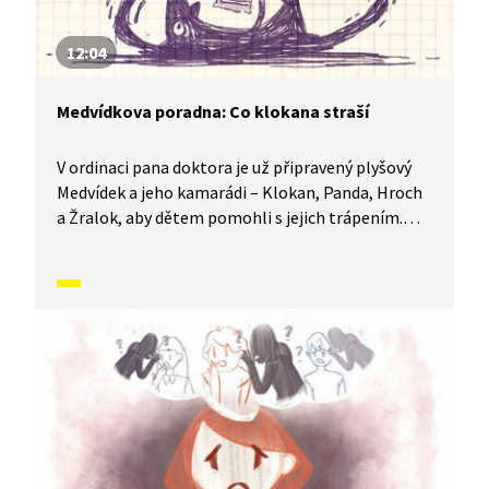
12:04
Medvídkova poradna: Co klokana straší
V ordinaci pana doktora je už připravený plyšový
Medvídek a jeho kamarádi – Klokan, Panda, Hroch
a Žralok, aby dětem pomohli s jejich trápením.
Sami totiž ledacos zažili a vědí o problémech své.
Mají ale také smysl pro legraci a veselou osobní
historkou pomáhají dětem pochopit, jak se dá
s každým trápením bojovat a kudy vede cesta ven.
Dnes poradí Jindříškovi s tím, jak se vypořádat se
strachem ze tmy.