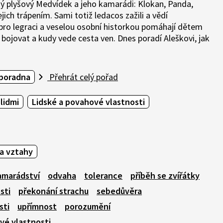
ený plyšový Medvídek a jeho kamarádi: Klokan, Panda,
ich trápením. Sami totiž ledacos zažili a vědí
 pro legraci a veselou osobní historkou pomáhají dětem
bojovat a kudy vede cesta ven. Dnes poradí Aleškovi, jak
poradna
Přehrát celý pořad
lidmi
Lidské a povahové vlastnosti
a vztahy
amarádství
odvaha
tolerance
příběh se zvířátky
sti
překonání strachu
sebedůvěra
sti
upřímnost
porozumění
vé vlastnosti