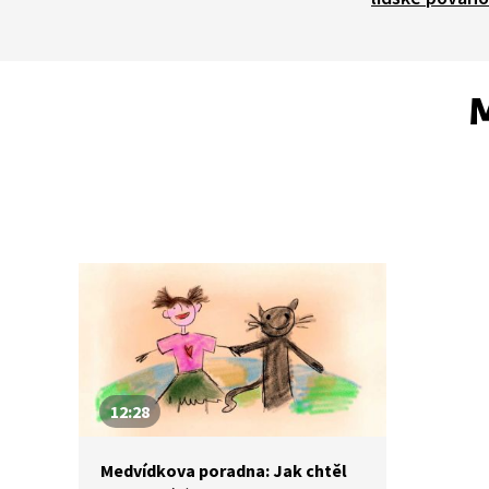
M
12:28
Medvídkova poradna: Jak chtěl