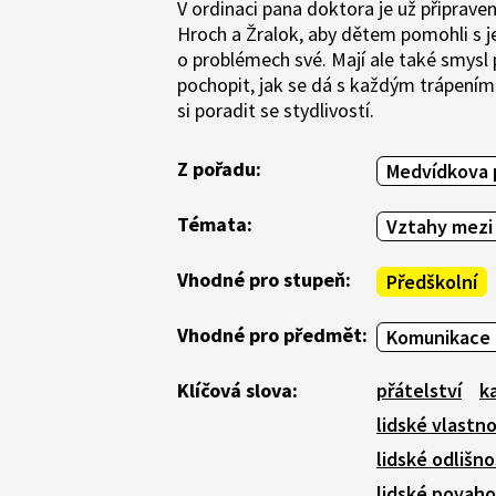
V ordinaci pana doktora je už připrav
Hroch a Žralok, aby dětem pomohli s jej
o problémech své. Mají ale také smysl
pochopit, jak se dá s každým trápením 
si poradit se stydlivostí.
Z pořadu:
Medvídkova 
Témata:
Vztahy mezi 
Vhodné pro stupeň:
Předškolní
Vhodné pro předmět:
Komunikace 
Klíčová slova:
přátelství
k
lidské vlastno
lidské odlišno
lidské povaho