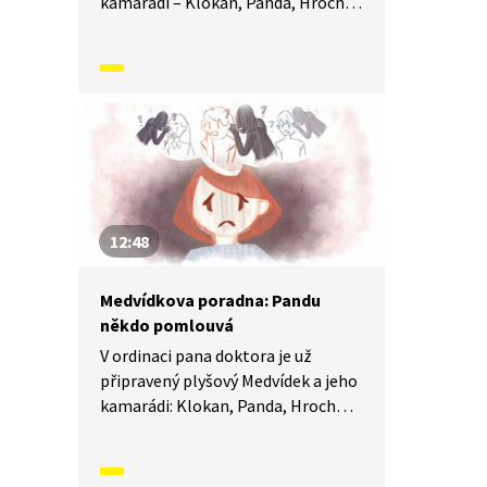
kamarádi – Klokan, Panda, Hroch
a Žralok, aby dětem pomohli
s jejich trápením. Sami totiž
ledacos zažili a vědí o problémech
své. Mají ale také smysl pro legraci
a veselou osobní historkou
pomáhají dětem pochopit, jak se
dá s každým trápením bojovat
a kudy vede cesta ven. Dnes poradí
Vojtíškovi, jak se vypořádat s tím,
12:48
že nám některé věci nejdou.
Medvídkova poradna: Pandu
někdo pomlouvá
V ordinaci pana doktora je už
připravený plyšový Medvídek a jeho
kamarádi: Klokan, Panda, Hroch
a Žralok, aby dětem pomohli
s jejich trápením. Sami totiž
ledacos zažili a vědí o problémech