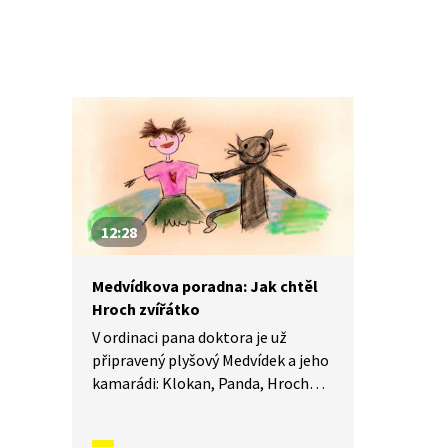
dá s každým trápením bojovat
a kudy vede cesta ven. Dnes poradí
Janičce, jak vyřešit ztrátu peněz
na dárek pro paní učitelku.
12:28
Medvídkova poradna: Jak chtěl
Hroch zvířátko
V ordinaci pana doktora je už
připravený plyšový Medvídek a jeho
kamarádi: Klokan, Panda, Hroch
a Žralok, aby dětem pomohli
s jejich trápením. Sami totiž