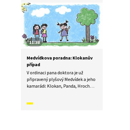
své. Mají ale také smysl pro legraci
a veselou osobní historkou
pomáhají dětem pochopit, jak se
dá s každým trápením bojovat
a kudy vede cesta ven. Dnes poradí
Helence, jak vyzrát na pomluvy.
11:38
Medvídkova poradna: Klokanův
případ
V ordinaci pana doktora je už
připravený plyšový Medvídek a jeho
kamarádi: Klokan, Panda, Hroch
a Žralok, aby dětem pomohli
s jejich trápením. Sami totiž
ledacos zažili a vědí o problémech
své. Mají ale také smysl pro legraci
a veselou osobní historkou
pomáhají dětem pochopit, jak se