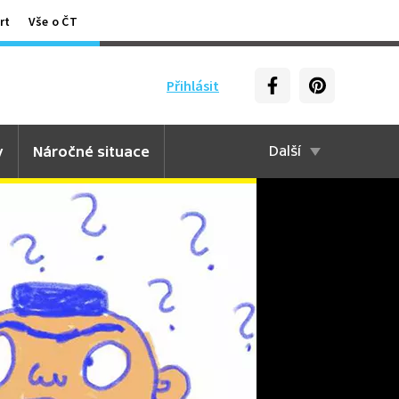
rt
Vše o ČT
Přihlásit
y
Náročné situace
Další