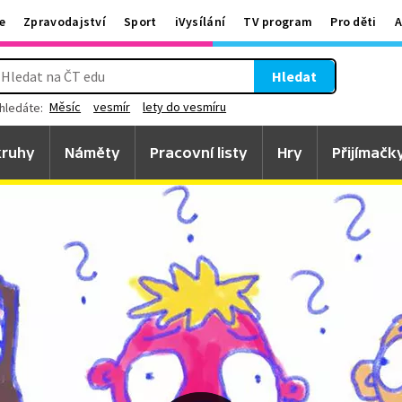
e
Zpravodajství
Sport
iVysílání
TV program
Pro děti
A
Hledat
Měsíc
vesmír
lety do vesmíru
hledáte:
ruhy
Náměty
Pracovní listy
Hry
Přijímačk