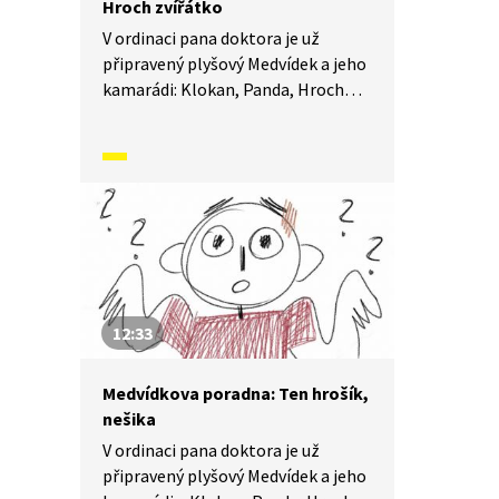
Hroch zvířátko
V ordinaci pana doktora je už
připravený plyšový Medvídek a jeho
kamarádi: Klokan, Panda, Hroch
a Žralok, aby dětem pomohli
s jejich trápením. Sami totiž
ledacos zažili a vědí o problémech
své. Mají ale také smysl pro legraci
a veselou osobní historkou
pomáhají dětem pochopit, jak se
dá s každým trápením bojovat
a kudy vede cesta ven. Dnes poradí
Kátě, jak vrátit zvířátko, které jí
12:33
nepatří.
Medvídkova poradna: Ten hrošík,
nešika
V ordinaci pana doktora je už
připravený plyšový Medvídek a jeho