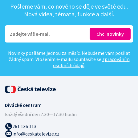
Pošleme vám, co nového se děje ve světě edu.
Nová videa, témata, funkce a další.
Novinky posíláme jednou za měsíc. Nebudeme vám posílat
žádný spam. Vložením e-mailu souhlasíte se
zpracováním
osobních údajů
.