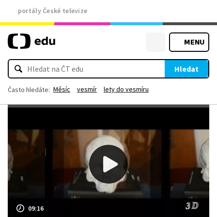
portály České televize
MENU
Hledat
Měsíc
vesmír
lety do vesmíru
Často hledáte:
09:16