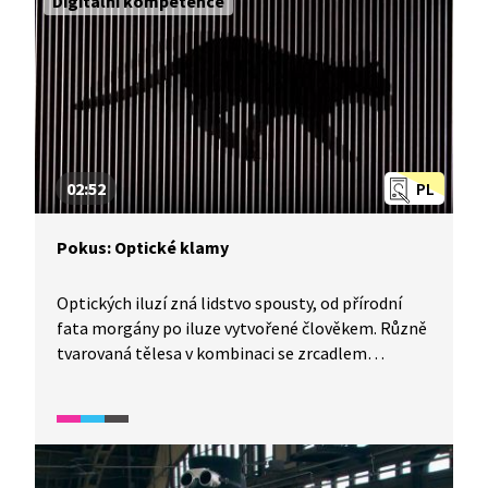
Digitální kompetence
02:52
PL
Pokus: Optické klamy
Optických iluzí zná lidstvo spousty, od přírodní
fata morgány po iluze vytvořené člověkem. Různě
tvarovaná tělesa v kombinaci se zrcadlem
vytvářejí optické klamy, u kterých záleží na úhlu
pohledu. Jeden trik si můžete vyzkoušet i doma.
Uvidíte také iluze, které se velmi dlouho používají
při animacích.