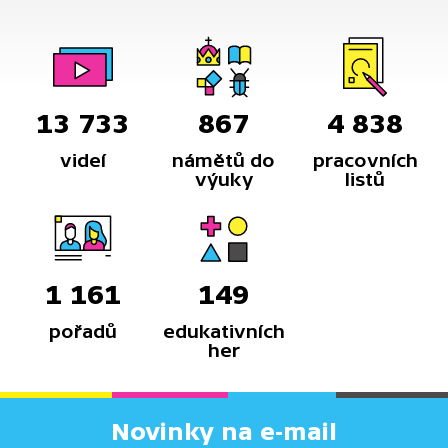
13 733
867
4 838
videí
námětů do
pracovních
výuky
listů
1 161
149
pořadů
edukativních
her
Novinky na e-mail