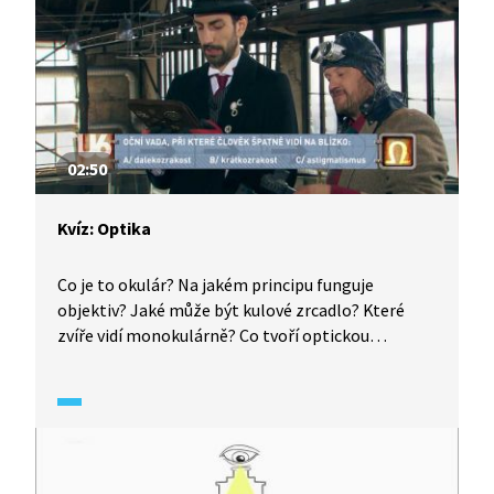
02:50
Kvíz: Optika
Co je to okulár? Na jakém principu funguje
objektiv? Jaké může být kulové zrcadlo? Které
zvíře vidí monokulárně? Co tvoří optickou
soustavu lupy? Co tvoří optickou soustavu oka?
Jak se nazývá oční vada, při které člověk vidí
špatně na blízko? Kdy byl patentován dalekohled?
Kdo jako první namířil dalekohled k hvězdné
obloze? Všechno se dozvíte v kvízu.