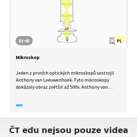
01:45
PL
Mikroskop
Jeden z prvních optických mikroskopů sestrojil
Anthony van Leeuwenhoek. Tyto mikroskopy
dokázaly obraz zvětšit až 500x. Anthony van
Leeuwenhoek poprvé uviděl krvinky a bakterie
a stal se tak objevitelem mikroorganismů. Jak
funguje optický mikroskop vám objasní Dr.
Michael Londesborough v pořadu Lovci záhad.
ČT edu nejsou pouze videa