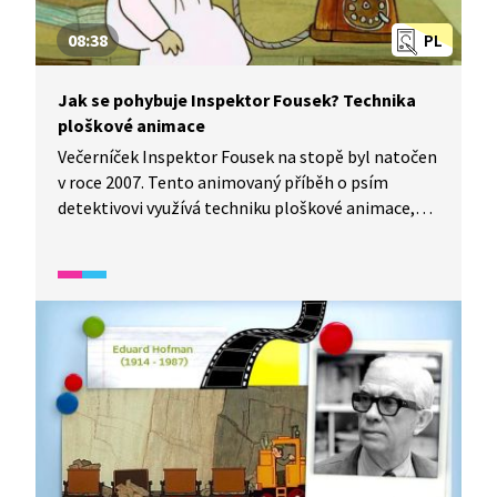
08:38
PL
Jak se pohybuje Inspektor Fousek? Technika
ploškové animace
Večerníček Inspektor Fousek na stopě byl natočen
v roce 2007. Tento animovaný příběh o psím
detektivovi využívá techniku ploškové animace,
která je fascinující díky své schopnosti oživit
postavy pomocí výměny jejich jednotlivých částí.
Režii měl na starosti Josef Lamka, scénář napsala
Hana Lamková, animaci vytvořili Pavel Rak a David
Filcík, a výtvarnou podobu postav ztvárnila Eva
Sýkorová-Pekárková. Na tomto videu si pomocí
metodiky společně vysvětlíme základy animace,
která vytváří iluzi pohybu prostřednictvím
postupného snímání různých částí postav.