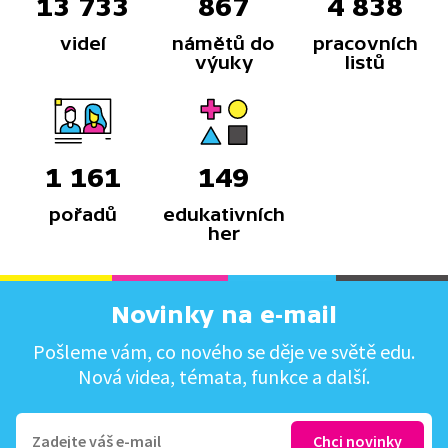
13 733
867
4 838
videí
námětů do
pracovních
výuky
listů
1 161
149
pořadů
edukativních
her
Novinky na e-mail
Pošleme vám, co nového se děje ve světě edu.
Nová videa, témata, funkce a další.