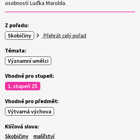
osobností Luďka Marolda.
Z pořadu:
Skobičiny
Přehrát celý pořad
Témata:
Významní umělci
Vhodné pro stupeň:
1. stupeň ZŠ
Vhodné pro předmět:
Výtvarná výchova
Klíčová slova:
Skobičiny
malířství