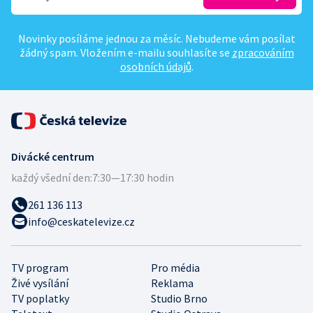
Novinky posíláme jednou za měsíc. Nebudeme vám posílat
žádný spam. Vložením e-mailu souhlasíte se
zpracováním
osobních údajů
.