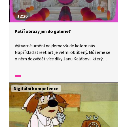
12:26
Patří obrazy jen do galerie?
Výtvarné umění najdeme všude kolem nás.
Například street art je velmi oblíbený. Můžeme se
o něm dozvědět více díky Janu Kalábovi, který
začínal jako sprejer venkovních stěn čili graffiti
a murálů. Nyní své nadání přesunul na plátno
a do galerií a má velký úspěch. Navštívíme také
malířku Martinu Staňkovou.
Digitální kompetence