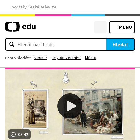
portály České televize
MENU
Hledat
vesmír
lety do vesmíru
Měsíc
Často hledáte:
03:42