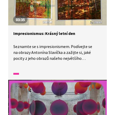
03:35
Impresionismus: Krásný letní den
Seznamte se s impresionismem. Podívejte se
na obrazy Antonína Slavíčka a zažijte si, jaké
pocity z jeho obrazů našeho největšího
impresionisty můžete mít. Kdo vlastně byli
impresionisté? Jak malovali? A jak zastavit čas?
Podívejte se na epizodu ze Skobičin a dozvíte se
to.