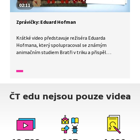
02:11
Zprávičky: Eduard Hofman
Krátké video představuje režiséra Eduarda
Hofmana, který spolupracoval se známým
animačním studiem Bratři v triku a přispěl
k tvorbě českých animovaných pohádek. Video
ukazuje, jak Bratři v triku pod jeho vedením
vytvořili nezapomenutelné postavy a příběhy,
které se staly součástí české kulturní historie. Díky
tomuto videu se více dozvíte o světě animace
ČT edu nejsou pouze videa
a pochopíte, jak důležitá je kreativita a týmová
spolupráce při vytváření pohádek.