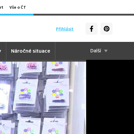
rt
Vše o ČT
Přihlásit
y
Náročné situace
Další