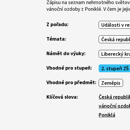
Zápisu na seznam nehmotného světové
vánoční ozdoby z Poniklé. V čem je jeji
Z pořadu:
Události v r
Témata:
Česká republ
Námět do výuky:
Liberecký kr
Vhodné pro stupeň:
2. stupeň ZŠ
Vhodné pro předmět:
Zeměpis
Klíčová slova:
Česká republi
vánoční ozdo
Poniklá