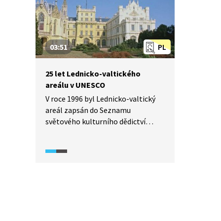
pevnou choreografii a pořád se
vyvíjí a proměňuje. Dnes existuje
několik jeho oblastních variant.
03:51
PL
25 let Lednicko-valtického
areálu v UNESCO
V roce 1996 byl Lednicko-valtický
areál zapsán do Seznamu
světového kulturního dědictví
UNESCO. Díky tomu se podařilo
postupně opravit řadu památek
a výrazně se zvýšil počet turistů
z Česka i zahraničí, což vítají
zejména hoteliéři a restauratéři.
Negativní stránkou je zejména
dopravní situace a omezený rozvoj
obcí a podnikatelských aktivit