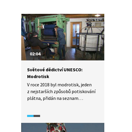
v areálu. Přesto výhody zápisu
památky do seznamu UNESCO
převažují, areál se dočkal
rekonstrukcí za více než 1 miliardu
korun.
02:04
Světové dědictví UNESCO:
Modrotisk
V roce 2018 byl modrotisk, jeden
z nejstarších způsobů potiskování
plátna, přidán na seznam
nehmotného kulturního dědictví
UNESCO. Šlo o společnou nominaci
České republiky a několika dalších
Evropských států. Kde v České