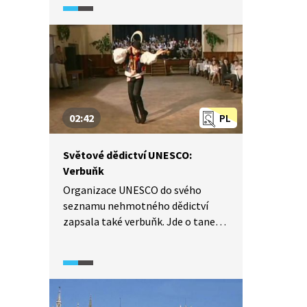
se udržuje už jen na Slovácku
a na Hané, ačkoliv dříve byla jízda
králů po celé České republice velmi
hojná. Ta nejznámější probíhá
ve Vlčnově, ale my se na jízdu
podíváme do Kunovic.
02:42
PL
Světové dědictví UNESCO:
Verbuňk
Organizace UNESCO do svého
seznamu nehmotného dědictví
zapsala také verbuňk. Jde o tanec,
který se tancuje výhradně
na Slovácku. Z dvacátých let
minulého století pochází první
neozvučený filmový záznam a jak
sami uvidíte, verbuňk nemá žádnou