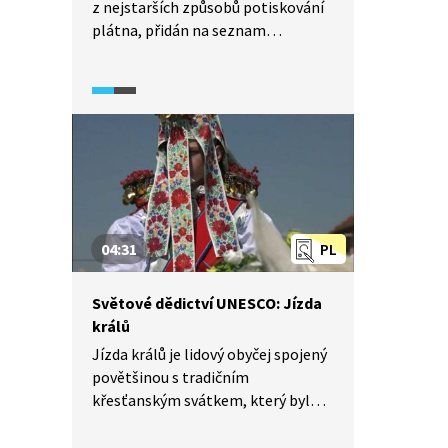
z nejstarších způsobů potiskování
plátna, přidán na seznam
nehmotného kulturního dědictví
UNESCO. Šlo o společnou nominaci
České republiky a několika dalších
Evropských států. Kde v České
republice najdeme modrotiskové
dílny a v čem je tato tradiční
technika potisku látek unikátní?
04:31
PL
Světové dědictví UNESCO: Jízda
králů
Jízda králů je lidový obyčej spojený
povětšinou s tradičním
křesťanským svátkem, který byl
zapsán na seznam nehmotného
kulturního dědictví UNESCO. U nás