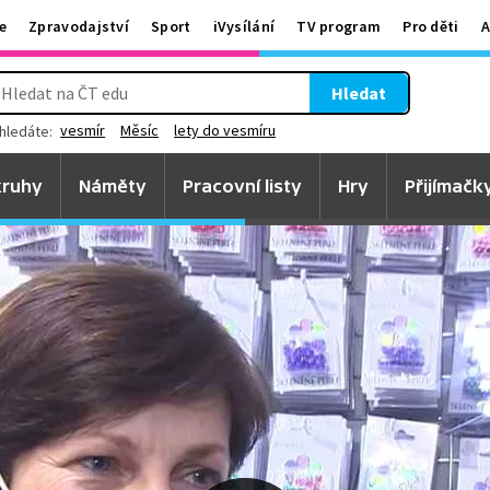
e
Zpravodajství
Sport
iVysílání
TV program
Pro děti
A
Hledat
vesmír
Měsíc
lety do vesmíru
hledáte:
ruhy
Náměty
Pracovní listy
Hry
Přijímačk