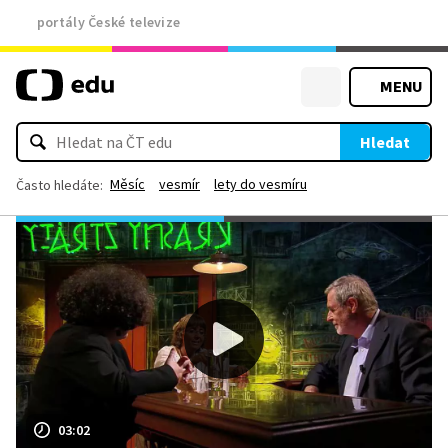
portály České televize
MENU
Hledat
Měsíc
vesmír
lety do vesmíru
Často hledáte:
03:02