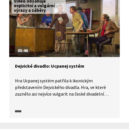
Video obsahuje
explicitní a vulgární
výrazy a záběry
05:46
Dejvické divadlo: Ucpanej systém
Hra Ucpanej systém patřila k ikonickým
představením Dejvického divadla. Hra, ve které
zaznělo asi nejvíce vulgarit na české divadelní
scéně, diváky bavila i přiváděla k zamýšlení
o vyprázdněném světě a smyslu v něm. Pojďme se
podívat na ukázky z této inscenace i na to, jak
vzpomínají herci Dejvického divadla na okolnosti
vzniku představení.