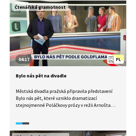
jednotlivých balad. Společně se s tvůrci
Čtenářská gramotnost
představení zamýšlejí nad motivy mystiky, hororu,
viny, trestu, ale i odpuštění.
04:17
PL
Bylo nás pět na divadle
Městská divadla pražská připravila představení
Bylo nás pět, které vzniklo dramatizací
stejnojmenné Poláčkovy prózy v režii Arnošta
Goldflama. Nejen o své roli v tomto představení
vypráví v rozhovoru herečka Jitka Smutná.