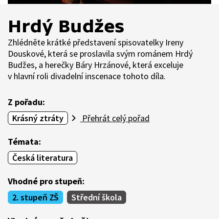
Hrdý Budžes
Zhlédněte krátké představení spisovatelky Ireny
Douskové, která se proslavila svým románem Hrdý
Budžes, a herečky Báry Hrzánové, která exceluje
v hlavní roli divadelní inscenace tohoto díla.
Z pořadu:
Krásný ztráty
Přehrát celý pořad
Témata:
Česká literatura
Vhodné pro stupeň:
2. stupeň ZŠ
Střední škola