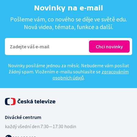
Novinky na e-mail
Pošleme vám, co nového se děje ve světě edu.
Nová videa, témata, funkce a další.
Novinky posíláme jednou za měsíc. Nebudeme vám posílat
žádný spam. Vložením e-mailu souhlasíte se
zpracováním
osobních údajů
.