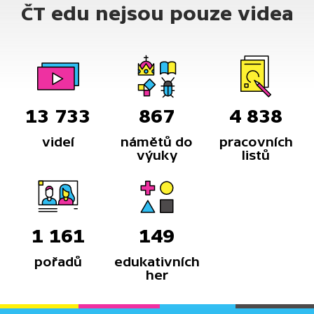
ČT edu nejsou pouze videa
13 733
867
4 838
videí
námětů do
pracovních
výuky
listů
1 161
149
pořadů
edukativních
her