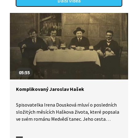
Další videa
05:55
Komplikovaný Jaroslav Hašek
Spisovatelka Irena Dousková mluví o posledních
složitých měsících Haškova života, které popsala
ve svém románu Medvědí tanec. Jeho cesta
do Lipnice, kde dopsal Švejka, se odehrála
v podstatě náhodou, ale svou roli v ní sehrály