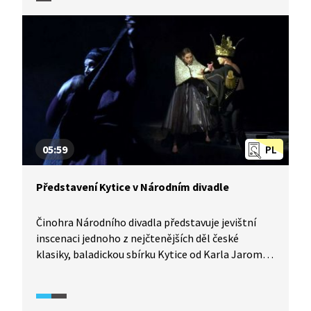
střety jeho dvou žen i nevlídné přijetí české
literární i žurnalistické scény. Součástí videa je
i ukázka z divadelní hry Voni jsou hodnej chlapec,
která trefně dokresluje Haškovu osobnost. Co
by asi tak bylo, kdyby nezemřel ve svých pouhých
40. letech?
05:59
PL
Představení Kytice v Národním divadle
Činohra Národního divadla představuje jevištní
inscenaci jednoho z nejčtenějších děl české
klasiky, baladickou sbírku Kytice od Karla Jaromíra
Erbena. Pořad provází jednak vznikem divadelního
představení, jednak zprostředkovává skrze režijní
tandem SKUTR a herce Činohry ND interpretace