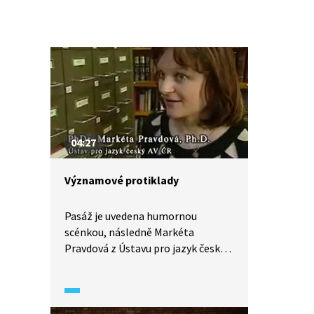
04:27
Významové protiklady
Pasáž je uvedena humornou
scénkou, následně Markéta
Pravdová z Ústavu pro jazyk český
AV ČR vysvětluje užívání protikladů
v češtině a to jak v lidových rčeních
či v poezii, tak v běžné řeči.