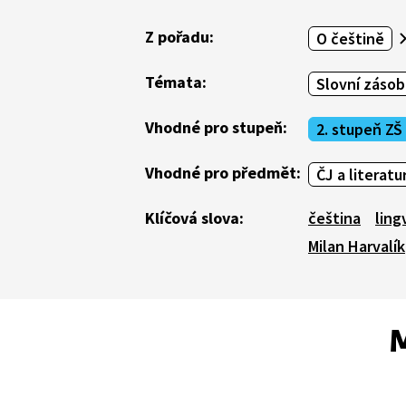
Z pořadu:
O češtině
Témata:
Slovní zásob
Vhodné pro stupeň:
2. stupeň ZŠ
Vhodné pro předmět:
ČJ a literatu
Klíčová slova:
čeština
ling
Milan Harvalík
M