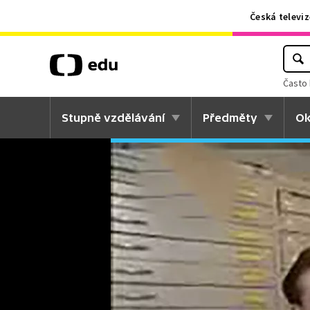
Česká televiz
Často 
Stupně vzdělávání
Předměty
Ok