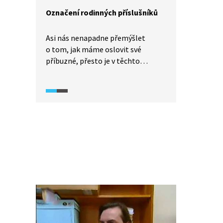
Označení rodinných příslušníků
Asi nás nenapadne přemýšlet
o tom, jak máme oslovit své
příbuzné, přesto je v těchto
názvech kolikrát háček. O tom, jak
správně pojmenovat příbuzné,
hovoří Barbora Hošková z Ústavu
pro jazyk český AV ČR. Také
vysvětluje význam některých
zastaralých pojmenování, např.
svak, svokr, deveř.