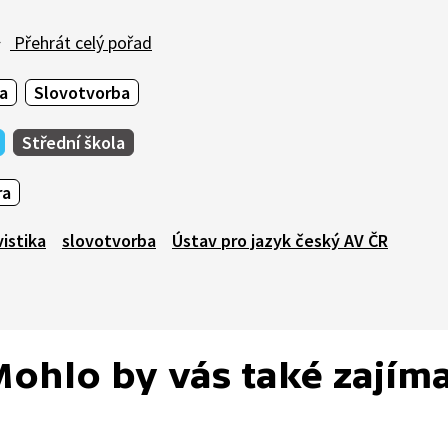
Přehrát celý pořad
a
Slovotvorba
Střední škola
ra
vistika
slovotvorba
Ústav pro jazyk český AV ČR
ohlo by vás také zajím