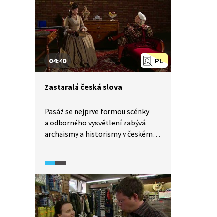
04:40
PL
Zastaralá česká slova
Pasáž se nejprve formou scénky
a odborného vysvětlení zabývá
archaismy a historismy v českém
jazyce, následně je vysvětlen rozdíl
mezi nimi a uvedeno, kde se s nimi
můžeme setkat.