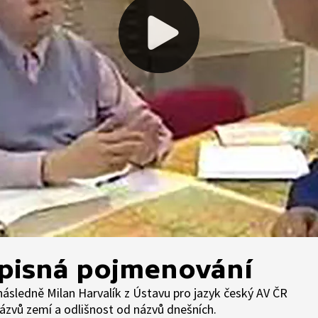
ěpisná pojmenování
ásledně Milan Harvalík z Ústavu pro jazyk český AV ČR
názvů zemí a odlišnost od názvů dnešních.