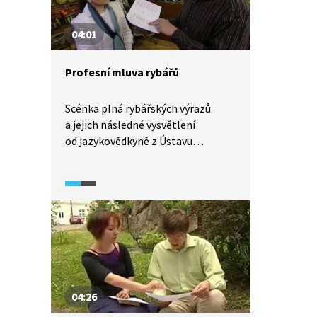
04:01
Profesní mluva rybářů
Scénka plná rybářských výrazů
a jejich následné vysvětlení
od jazykovědkyně z Ústavu
pro jazyk český Akademie věd České
republiky.
04:26