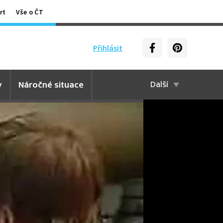
rt
Vše o ČT
Přihlásit
y
Náročné situace
Další