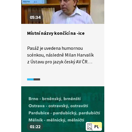
05:34
Místní názvy končící na -ice
Pasáž je uvedena humornou
scénkou, následně Milan Harvalík
z Ústavu pro jazyk český AV ČR
vysvětluje mluvnické číslo místních
názvů končících na -ice, jejich vznik
i různé typy. Věnuje se i různým
(historickým) významům přípony -
ice. Odkazuje na publikaci Aleny
Polívkové s názvem Naše místní
jména a jak jich užívat, která
pojednává o třech tisících českých
místních jmen.
01:22
PL