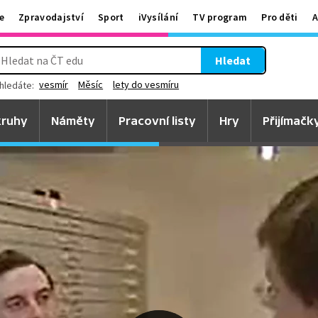
e
Zpravodajství
Sport
iVysílání
TV program
Pro děti
A
Hledat
vesmír
Měsíc
lety do vesmíru
hledáte:
ruhy
Náměty
Pracovní listy
Hry
Přijímačk