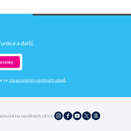
unkce a další.
te se
zpracováním osobních údajů
.