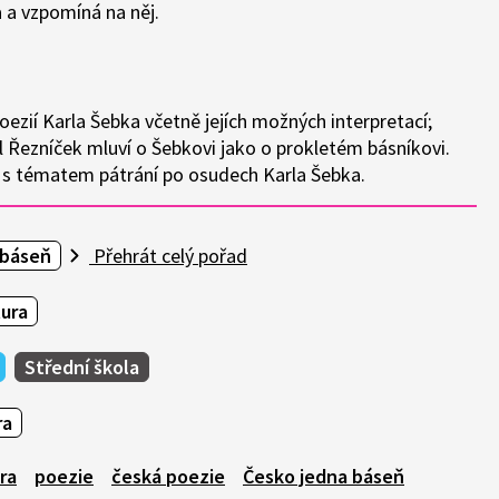
 a vzpomíná na něj.
oezií Karla Šebka včetně jejích možných interpretací;
l Řezníček mluví o Šebkovi jako o prokletém básníkovi.
tu s tématem pátrání po osudech Karla Šebka.
 báseň
Přehrát celý pořad
tura
Střední škola
ra
ra
poezie
česká poezie
Česko jedna báseň