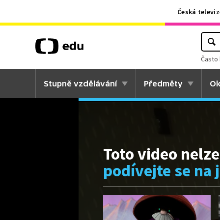
Česká televiz
Často 
Stupně vzdělávání
Předměty
Ok
Toto video nelze
podívejte se na 