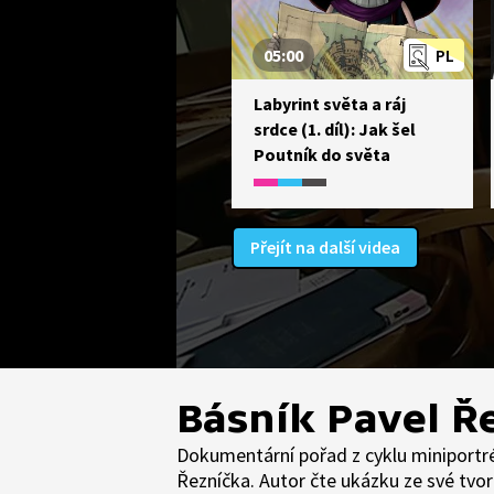
05:00
PL
Labyrint světa a ráj
srdce (1. díl): Jak šel
Poutník do světa
Přejít na další videa
Básník Pavel Ř
Dokumentární pořad z cyklu miniportré
Řezníčka. Autor čte ukázku ze své tvo