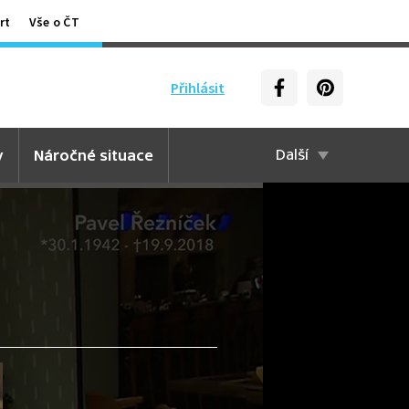
rt
Vše o ČT
Přihlásit
y
Náročné situace
Další