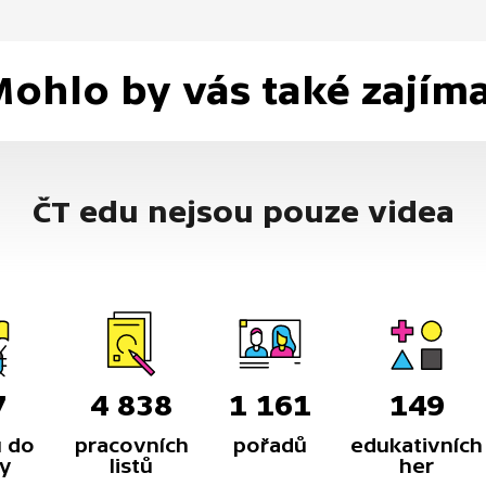
ohlo by vás také zajím
ČT edu nejsou pouze videa
7
4 838
1 161
149
 do
pracovních
pořadů
edukativních
y
listů
her