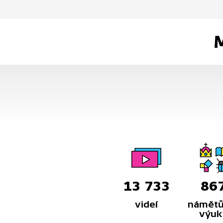
M
13 733
86
videí
námětů
výuk