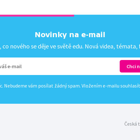
Novinky na e-mail
co nového se děje ve světě edu. Nová videa, témata, f
c. Nebudeme vám posílat žádný spam. Vložením e-mailu souhlasí