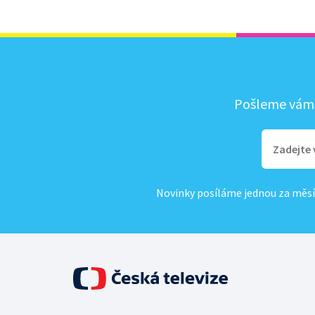
Pošleme vám, 
Novinky posíláme jednou za měsí