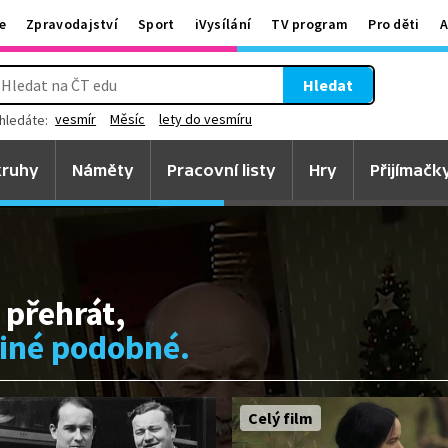
e
Zpravodajství
Sport
iVysílání
TV program
Pro děti
A
Hledat
vesmír
Měsíc
lety do vesmíru
hledáte:
ruhy
Náměty
Pracovní listy
Hry
Přijímačk
 přehrát,
jiné podobné.
Celý film