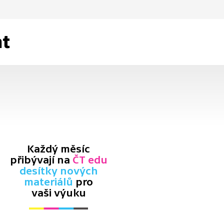
at
Každý měsíc
přibývají na
ČT edu
desítky nových
materiálů
pro
vaši výuku