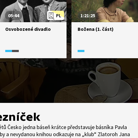
05:44
PL
1:21:25
Osvobozené divadlo
Božena (1. část)
ezníček
tů Česko jedna báseň krátce představuje básníka Pavla
rby a nevydanou knihou odkazuje na „klub“ Zlatoroh Jana