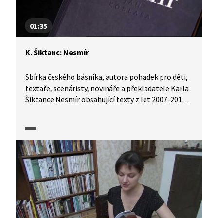
01:35
K. Šiktanc: Nesmír
Sbírka českého básníka, autora pohádek pro děti,
textaře, scenáristy, novináře a překladatele Karla
Šiktance Nesmír obsahující texty z let 2007-2010
byla roku 2011 nominována na ocenění Magnesia
Litera v kategorii Poezie.