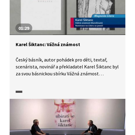
01:29
Karel Šiktanc: Vážná známost
Český básník, autor pohádek pro děti, textař,
scenárista, novinář a překladatel Karel Šiktanc byl
za svou básnickou sbírku Vážná známost
obsahující verše vzniklé v letech 2003–2007 v roce
2009 nominován na knižní cenu Magnesia Litera
za poezii. V ukázce nám z ní přečte ukázku.