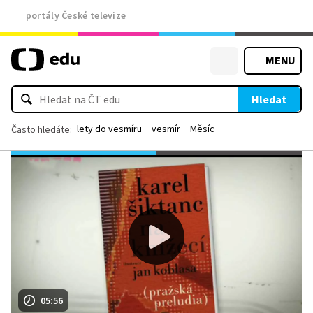
portály České televize
MENU
Hledat
lety do vesmíru
vesmír
Měsíc
Často hledáte:
05:56