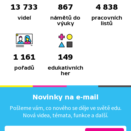
13 733
867
4 838
videí
námětů do
pracovních
výuky
listů
1 161
149
pořadů
edukativních
her
Novinky na e-mail
Pošleme vám, co nového se děje ve světě edu.
Nová videa, témata, funkce a další.