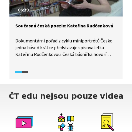
06:39
Současná česká poezie: Kateřina Rudčenková
Dokumentární pořad z cyklu miniportrétů Česko
jedna báseň krátce představuje spisovatelku
Kateřinu Rudčenkovou. Česká básnířka hovoří
v pořadu o psaní deníků, svém životě, literární
tvorbě a předčítá z básnické sbírky Popel a slast.
Prezentuje také dva významné autory, které
považuje ve svém životě za důležité - Zbyňka
Hejdu a Marii Šťastnou.
ČT edu nejsou pouze videa