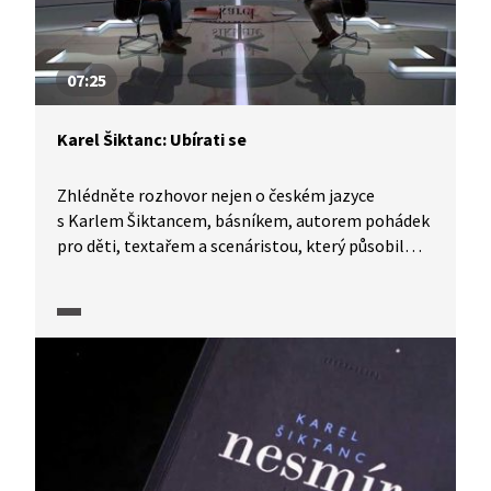
07:25
Karel Šiktanc: Ubírati se
Zhlédněte rozhovor nejen o českém jazyce
s Karlem Šiktancem, básníkem, autorem pohádek
pro děti, textařem a scenáristou, který působil
také jako novinář a překladatel, v pořadu Kultura+
z roku 2018 při příležitosti vydání autorovy nové
básnické sbírky Ubírati se. Čím se ve své sbírce
zabývá?