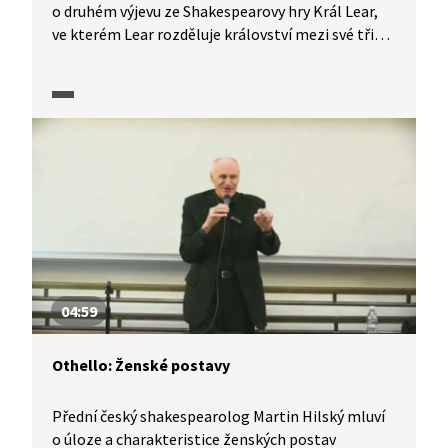
o druhém výjevu ze Shakespearovy hry Král Lear,
ve kterém Lear rozděluje království mezi své tři
dcery. Také rozebírá význam jediného slova „nic“,
které v této scéně zazní.
04:59
Othello: Ženské postavy
Přední český shakespearolog Martin Hilský mluví
o úloze a charakteristice ženských postav