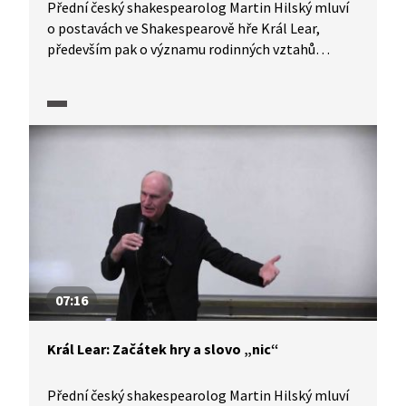
Přední český shakespearolog Martin Hilský mluví
o postavách ve Shakespearově hře Král Lear,
především pak o významu rodinných vztahů
a konfliktu vznikajícím mezi postavami, který
může být chápán jako střet dvou rozdílných světů.
07:16
Král Lear: Začátek hry a slovo „nic“
Přední český shakespearolog Martin Hilský mluví