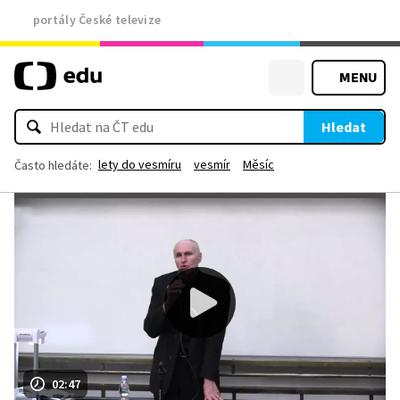
portály České televize
MENU
Hledat
lety do vesmíru
vesmír
Měsíc
Často hledáte:
02:47