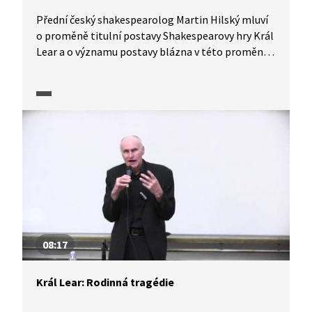
Přední český shakespearolog Martin Hilský mluví
o proměně titulní postavy Shakespearovy hry Král
Lear a o významu postavy blázna v této proměně.
Předčítá scénu ze hry, ve které hovoří blázen
s Learem.
08:17
Král Lear: Rodinná tragédie