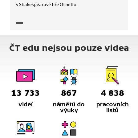
v Shakespearově hře Othello.
ČT edu nejsou pouze videa
13 733
867
4 838
videí
námětů do
pracovních
výuky
listů