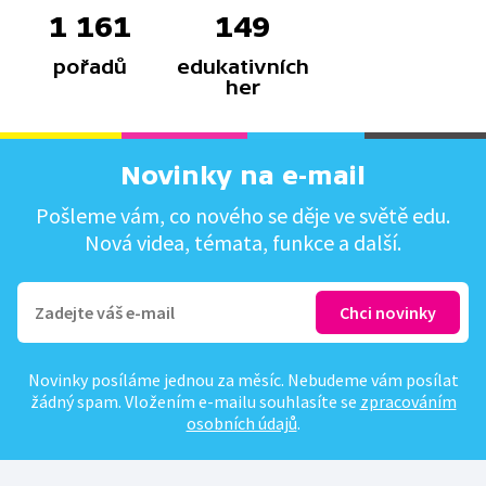
1 161
149
pořadů
edukativních
her
Novinky na e-mail
Pošleme vám, co nového se děje ve světě edu.
Nová videa, témata, funkce a další.
Novinky posíláme jednou za měsíc. Nebudeme vám posílat
žádný spam. Vložením e-mailu souhlasíte se
zpracováním
osobních údajů
.