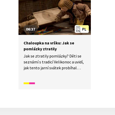
06:37
PL
Chaloupka na vršku: Jak se
pomlázky ztratily
Jak se ztratily pomlázky? Děti se
seznámí s tradicí Velikonoc a uvidí,
jak tento jarní svátek probíhal
v minulosti na vesnici. A to včetně
velikonočního úklidu, malování
vajíček i hodování. Rodina řezbáře
Tomše nám skrze příběhy
odehrávající se v průběhu
kalendářního roku ukáže, jak naši
předkové žili na vsi skromné, ale