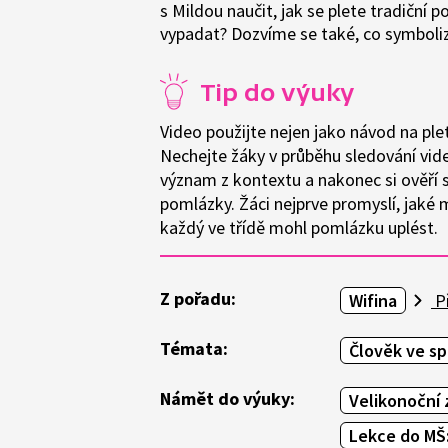
s Mildou naučit, jak se plete tradiční
vypadat? Dozvíme se také, co symboliz
Tip do výuky
Video použijte nejen jako návod na plet
Nechejte žáky v průběhu sledování videa
význam z kontextu a nakonec si ověří 
pomlázky. Žáci nejprve promyslí, jaké
každý ve třídě mohl pomlázku uplést.
Z pořadu:
Wifina
Př
Témata:
Člověk ve sp
Námět do výuky:
Velikonoční 
Lekce do MŠ