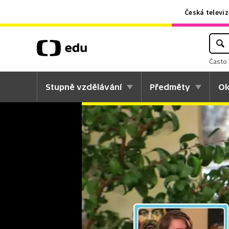
Česká televiz
Často 
Stupně vzdělávání
Předměty
Ok