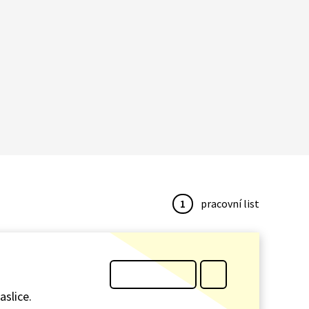
1
pracovní list
aslice.