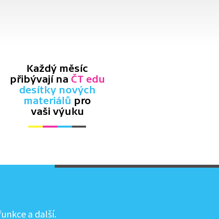
Každý měsíc
přibývají na
ČT edu
desítky nových
materiálů
pro
vaši výuku
unkce a další.