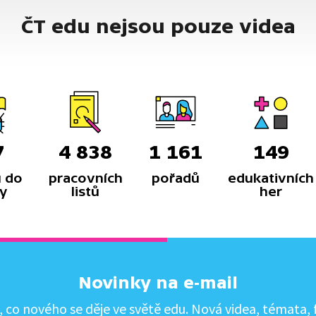
ČT edu nejsou pouze videa
7
4 838
1 161
149
 do
pracovních
pořadů
edukativních
y
listů
her
Novinky na e-mail
co nového se děje ve světě edu. Nová videa, témata, f