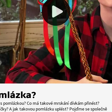
omlázka?
u s pomlázkou? Co má takové mrskání dívkám přinést?
jíčky? A jak takovou pomlázku uplést? Pojďme se společně