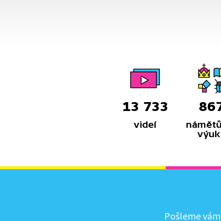
veselé životy v souladu s přírodou.
Video inspirované lidovými zvyky
a písněmi navazuje na poetiku
klasických Trnkových filmů.
13 733
86
videí
námětů
výuk
Pošleme vám, 