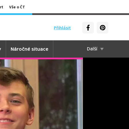
rt
Vše o ČT
Přihlásit
y
Náročné situace
Další