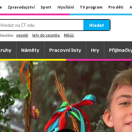
e
Zpravodajství
Sport
iVysílání
TV program
Pro děti
A
Hledat
vesmír
lety do vesmíru
Měsíc
hledáte:
ruhy
Náměty
Pracovní listy
Hry
Přijímačk