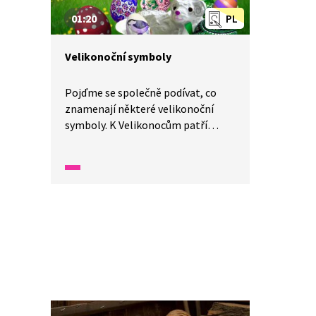
01:20
PL
Velikonoční symboly
Pojďme se společně podívat, co
znamenají některé velikonoční
symboly. K Velikonocům patří
třeba květy jívy neboli kočičky, ty
prý připomínají palmové listy,
kterými obyvatelé Jeruzaléma
vítali příchod Ježíše Krista. Šlehání
dívek pomlázkou má zase
připomínat hromy a blesky
při první jarní bouřce. A to už
od dob, kdy staří Slované uctívali
bohyni jara jménem Vesna. A proč
barvíme vajíčka?