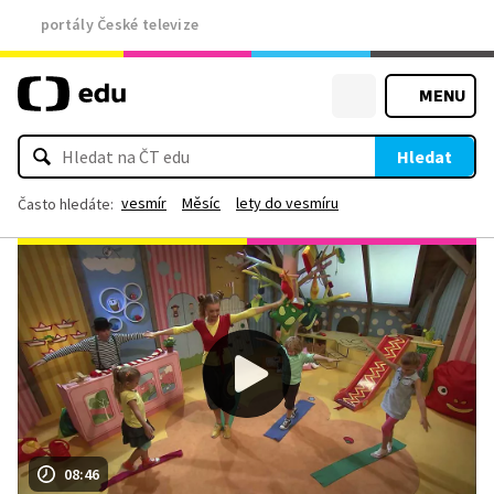
portály České televize
MENU
Hledat
vesmír
Měsíc
lety do vesmíru
Často hledáte:
08:46