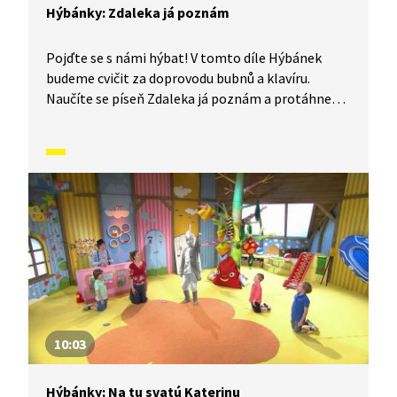
Hýbánky: Zdaleka já poznám
Pojďte se s námi hýbat! V tomto díle Hýbánek
budeme cvičit za doprovodu bubnů a klavíru.
Naučíte se píseň Zdaleka já poznám a protáhnete
si celé tělo. Tak jdeme na to!
10:03
Hýbánky: Na tu svatú Katerinu