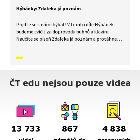
Hýbánky: Zdaleka já poznám
Pojďte se s námi hýbat! V tomto díle Hýbánek
budeme cvičit za doprovodu bubnů a klavíru.
Naučíte se píseň Zdaleka já poznám a protáhnete
si celé tělo. Tak jdeme na to!
ČT edu nejsou pouze videa
13 733
867
4 838