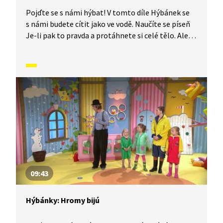
Pojďte se s námi hýbat! V tomto díle Hýbánek se
s námi budete cítit jako ve vodě. Naučíte se píseň
Je-li pak to pravda a protáhnete si celé tělo. Ale
pozor, doufáme, že umíte plavat!
09:43
Hýbánky: Hromy bijú