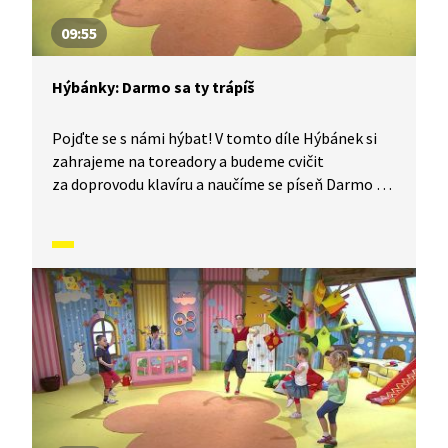
09:55
Hýbánky: Darmo sa ty trápíš
Pojďte se s námi hýbat! V tomto díle Hýbánek si
zahrajeme na toreadory a budeme cvičit
za doprovodu klavíru a naučíme se píseň Darmo sa
ty trápíš. Pojďte si s námi protáhnout tělo!