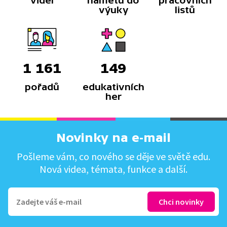
videí
námětů do
pracovních
výuky
listů
1 161
149
pořadů
edukativních
her
Novinky na e-mail
Pošleme vám, co nového se děje ve světě edu.
Nová videa, témata, funkce a další.