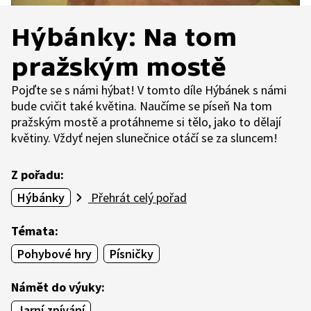
Hýbánky: Na tom
pražským mostě
Pojďte se s námi hýbat! V tomto díle Hýbánek s námi
bude cvičit také květina. Naučíme se píseň Na tom
pražským mostě a protáhneme si tělo, jako to dělají
květiny. Vždyť nejen slunečnice otáčí se za sluncem!
Z pořadu:
Hýbánky
Přehrát celý pořad
Témata:
Pohybové hry
Písničky
Námět do výuky:
Jarní zpívání