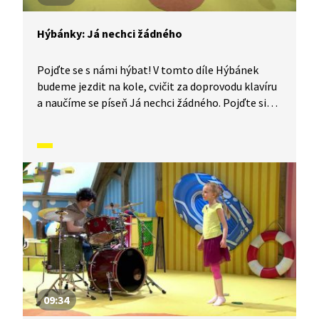
Hýbánky: Já nechci žádného
Pojďte se s námi hýbat! V tomto díle Hýbánek
budeme jezdit na kole, cvičit za doprovodu klavíru
a naučíme se píseň Já nechci žádného. Pojďte si
s námi protáhnout tělo!
09:34