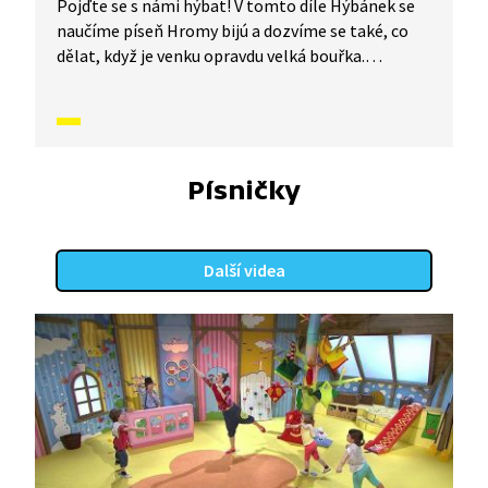
Pojďte se s námi hýbat! V tomto díle Hýbánek se
naučíme píseň Hromy bijú a dozvíme se také, co
dělat, když je venku opravdu velká bouřka.
Nemusíte se ale ničeho bát! Jen to pojďte zkusit
s námi.
Písničky
Další videa