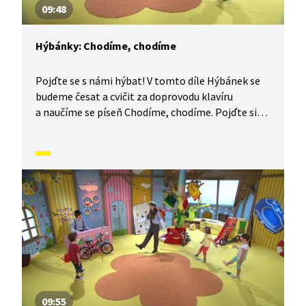
09:48
Hýbánky: Chodíme, chodíme
Pojďte se s námi hýbat! V tomto díle Hýbánek se
budeme česat a cvičit za doprovodu klavíru
a naučíme se píseň Chodíme, chodíme. Pojďte si
s námi protáhnout tělo!
09:55