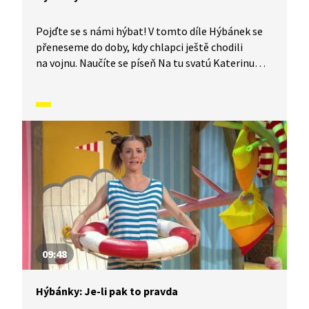
Pojďte se s námi hýbat! V tomto díle Hýbánek se
přeneseme do doby, kdy chlapci ještě chodili
na vojnu. Naučíte se píseň Na tu svatú Katerinu
a protáhnete si celé tělo. Nemusíte se však ničeho
bát, naštěstí je to jen písnička :-).
09:48
Hýbánky: Je-li pak to pravda