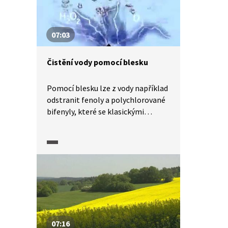
07:03
Čistění vody pomocí blesku
Pomocí blesku lze z vody například
odstranit fenoly a polychlorované
bifenyly, které se klasickými
metodami odstraňují velmi
obtížně a nákladně. Znečištěná
voda protéká válcovým reaktorem,
ve kterém je umístěná kompozitní
elektroda. Připojením napětí
na elektrodu vznikají tisíce malých
blesků. Plamenný výboj při šíření
vodním prostředím vytváří peroxid
vodíku a ozon, ty napadají
07:16