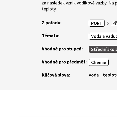
za následek vznik vodíkové vazby. Na
teploty.
Z pořadu:
PORT
Př
Témata:
Voda a vzdu
Vhodné pro stupeň:
Střední škol
Vhodné pro předmět:
Chemie
Klíčová slova:
voda
teplot