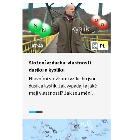
07:40
PL
Složení vzduchu: vlastnosti
dusíku a kyslíku
Hlavními složkami vzduchu jsou
dusík a kyslík. Jak vypadají a jaké
mají vlastnosti? Jak se změní
vlastnosti látek v kapalném kyslíku
a dusíku? Jak například hoří
cigareta namočená v kapalném
kyslíku?