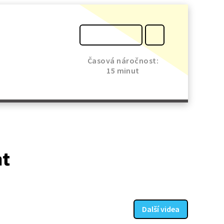
Časová náročnost:
15 minut
at
Další videa