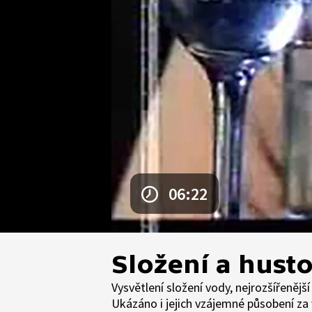
06:22
Složení a hust
Vysvětlení složení vody, nejrozšířenějš
Ukázáno i jejich vzájemné působení z