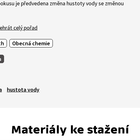
 pokusu je předvedena změna hustoty vody se změnou
ehrát celý pořad
ch
Obecná chemie
a
a
hustota vody
Materiály ke stažení