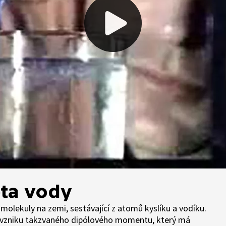
ota vody
í molekuly na zemi, sestávající z atomů kyslíku a vodíku.
a vzniku takzvaného dipólového momentu, který má