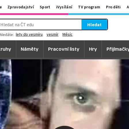
e
Zpravodajství
Sport
iVysílání
TV program
Pro děti
A
Hledat
lety do vesmíru
vesmír
Měsíc
hledáte:
ruhy
Náměty
Pracovní listy
Hry
Přijímačk