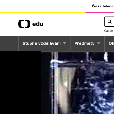
Česká televiz
Často 
Stupně vzdělávání
Předměty
Ok