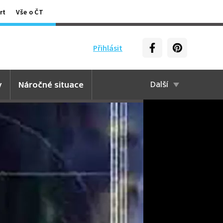
rt
Vše o ČT
Přihlásit
y
Náročné situace
Další