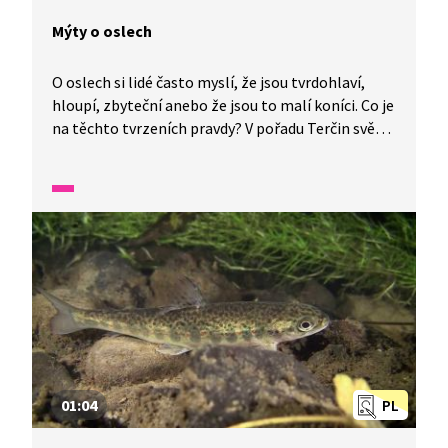
Mýty o oslech
O oslech si lidé často myslí, že jsou tvrdohlaví,
hloupí, zbyteční anebo že jsou to malí koníci. Co je
na těchto tvrzeních pravdy? V pořadu Terčin svět
se dozvíte, že osel patří mezi lichokopytníky
s takzvaným úhořím pruhem na hřbetě. Jak je
to s mýty o oslech, vám odhalí Inža.
01:04
PL