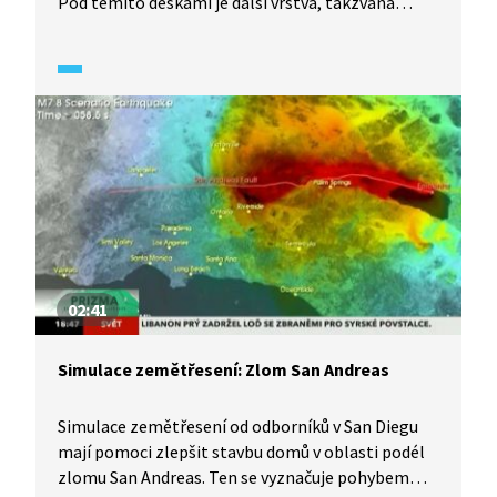
Pod těmito deskami je další vrstva, takzvaná
astenosféra, která je tvořena roztavenými
horninami, takže na ní litosférické desky doslova
plavou.
02:41
Simulace zemětřesení: Zlom San Andreas
Simulace zemětřesení od odborníků v San Diegu
mají pomoci zlepšit stavbu domů v oblasti podél
zlomu San Andreas. Ten se vyznačuje pohybem