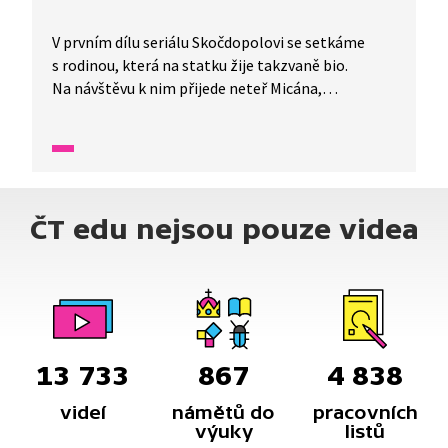
V prvním dílu seriálu Skočdopolovi se setkáme
s rodinou, která na statku žije takzvaně bio.
Na návštěvu k nim přijede neteř Micána,
influencerka, která chce o bio životě vytvářet
příspěvky na sociální sítě. Co znamená
na potravinách označení BIO? Může to mít každá
plodina? Co takový zemědělec musí splnit, aby
mohl mít BIO certifikát?
ČT edu nejsou pouze videa
13 733
867
4 838
videí
námětů do
pracovních
výuky
listů