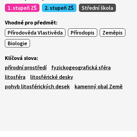
1. stupeň ZŠ
2. stupeň ZŠ
Střední škola
Vhodné pro předmět:
Přírodověda Vlastivěda
Přírodopis
Zeměpis
Biologie
Klíčová slova:
přírodní prostředí
fyzickogeografická sféra
litosféra
litosférické desky
pohyb litosférických desek
kamenný obal Země