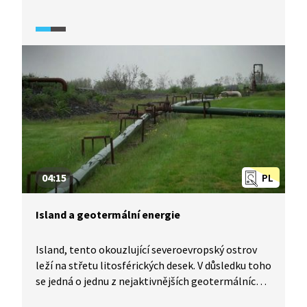
dvou litosférických desek vedle sebe, v tomto
případě se o sebe třou desky pacifická
a severoamerická.
04:15
PL
Island a geotermální energie
Island, tento okouzlující severoevropský ostrov
leží na střetu litosférických desek. V důsledku toho
se jedná o jednu z nejaktivnějších geotermálních
oblastí celého světa. Geotermální energie tu má