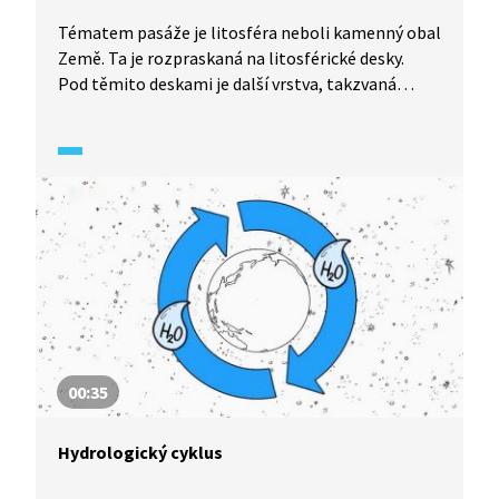
Tématem pasáže je litosféra neboli kamenný obal
Země. Ta je rozpraskaná na litosférické desky.
Pod těmito deskami je další vrstva, takzvaná
astenosféra, která je tvořena roztavenými
horninami, takže na ní litosférické desky doslova
plavou.
00:35
Hydrologický cyklus