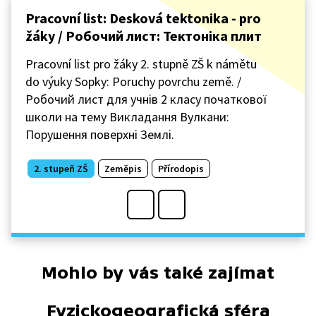
Pracovní list: Desková tektonika - pro
žáky / Робочий лист: Тектоніка плит
Pracovní list pro žáky 2. stupně ZŠ k námětu
do výuky Sopky: Poruchy povrchu země. /
Робочий лист для учнів 2 класу початкової
школи на тему Викладання Вулкани:
Порушення поверхні Землі.
2. stupeň ZŠ
Zeměpis
Přírodopis
Mohlo by vás také zajímat
Fyzickogeografická sféra