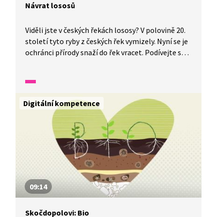
Návrat lososů
Viděli jste v českých řekách lososy? V polovině 20.
století tyto ryby z českých řek vymizely. Nyní se je
ochránci přírody snaží do řek vracet. Podívejte se,
jak vypadají takzvané rybí přechody podél jezů.
V jedné minutě vám představíme malé zázraky
fauny a flóry v naší zemi.
Digitální kompetence
09:14
Skočdopolovi: Bio