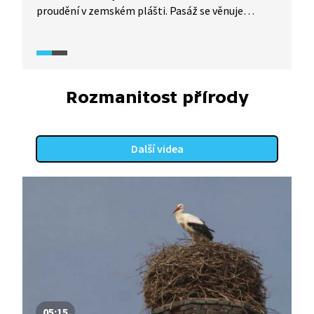
proudění v zemském plášti. Pasáž se věnuje
i způsobům měření síly zemětřesení. Jak se
jmenuje věda, která zemětřesení zkoumá?
Rozmanitost přírody
Další videa
05:15