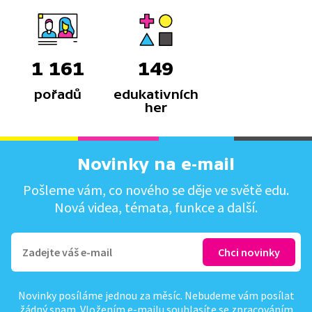
1 161
149
pořadů
edukativních
her
Novinky na e-mail
Pošleme vám, co nového se děje ve světě edu.
Nová videa, témata, funkce a další.
Novinky posíláme jednou za měsíc. Nebudeme vám posílat
žádný spam. Vložením e-mailu souhlasíte se
zpracováním