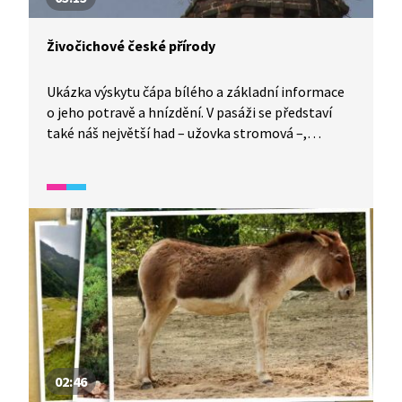
Živočichové české přírody
Ukázka výskytu čápa bílého a základní informace
o jeho potravě a hnízdění. V pasáži se představí
také náš největší had – užovka stromová –,
přičemž je zmíněna i zajímavost k její roli
v medicíně.
02:46