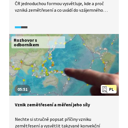
ČR jednoduchou formou vysvětluje, kde a proč
vzniká zemětřesení a co uvádí do vzájemného
pohybu litosférické desky.
Rozhovor s
odborníkem
05:51
PL
Vznik zemětřesení a měření jeho síly
Nechte si stručně popsat příčiny vzniku
zemětřesení a vysvětlit takzvané konvekční