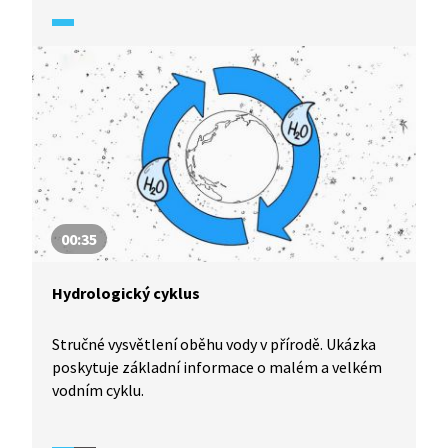
skutečně široké využití. Podívejte se, jak tato
energie zjednodušuje místním obyvatelům život.
00:35
Hydrologický cyklus
Stručné vysvětlení oběhu vody v přírodě. Ukázka
poskytuje základní informace o malém a velkém
vodním cyklu.