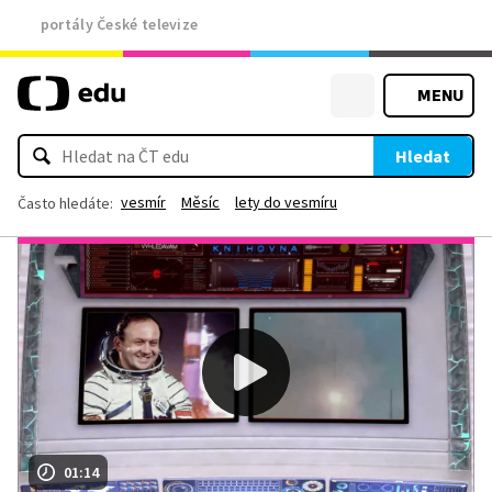
portály České televize
MENU
Hledat
vesmír
Měsíc
lety do vesmíru
Často hledáte:
01:14