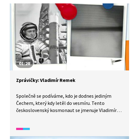
01:28
Zprávičky: Vladimír Remek
Společně se podíváme, kdo je dodnes jediným
Čechem, který kdy letěl do vesmíru. Tento
československý kosmonaut se jmenuje Vladimír
Remek. Během svého letu sledoval například
změny jasnosti hvězd při západu za obzor.
Ve vesmíru strávil celkem 190 hodin.