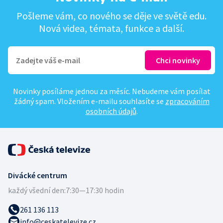
Pošleme vám, co nového se děje ve světě edu.
Nová videa, témata, funkce a další.
Novinky posíláme jednou za měsíc. Nebudeme vám posílat
žádný spam. Vložením e-mailu souhlasíte se
zpracováním
osobních údajů
.