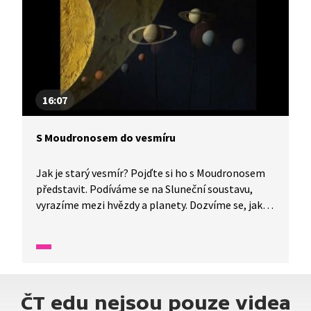
podle návodu udělat svoji „raketu“?
16:07
S Moudronosem do vesmíru
Jak je starý vesmír? Pojďte si ho s Moudronosem
představit. Podíváme se na Sluneční soustavu,
vyrazíme mezi hvězdy a planety. Dozvíme se, jak se
otáčí Země a představíme si astronauty
i astronomy. Nezapomeneme ani na Měsíc. Víte,
kdo tam přistál jako první?
ČT edu nejsou pouze videa