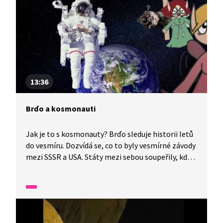
13:36
Brďo a kosmonauti
Jak je to s kosmonauty? Brďo sleduje historii letů
do vesmíru. Dozvídá se, co to byly vesmírné závody
mezi SSSR a USA. Státy mezi sebou soupeřily, kdo
vyšle do vesmíru první satelit, první živou bytost
a prvního člověka nebo kdo udělá první kroky
na Měsíci. Češi mají také svoje kosmonauty –
Vladimíra Remka a Oldřicha Pelčáka. K letu
do vesmíru byl vybrán Vladimír Remek. Zkusíte si