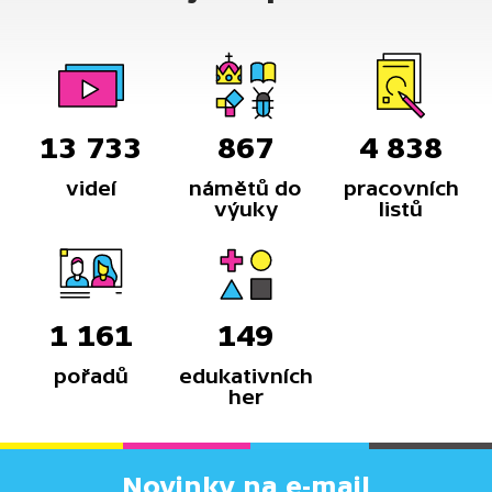
13 733
867
4 838
videí
námětů do
pracovních
výuky
listů
1 161
149
pořadů
edukativních
her
Novinky na e-mail