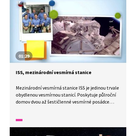
01:29
ISS, mezinárodní vesmírná stanice
Mezinárodní vesmírná stanice ISS je jedinou trvale
obydlenou vesmírnou stanicí. Poskytuje půlroční
domov dvou až šestičlenné vesmírné posádce
a umožňuje získávat cenné poznatky o vesmíru.
Uhodnete, která pohádková postavička se na ISS
podívala?