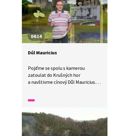
04:14
Důl Mauricius
Pojďme se spolu s kamerou
zatoulat do Krušných hor
a navštivme cínový Důl Mauricius.
Jedná se o významnou památku
zařazenou na seznam UNESCO.
Zjistíme, že důl měří až 1,5 km
a vznikl propojením několika štol.
Uvážíme-li, že dříve horníkům
trvalo celou směnu posunout se
o dva centimetry, oceníme jeho