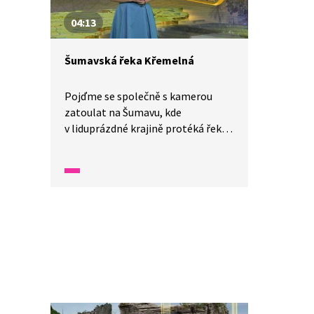
rozhodně stojí za návštěvu.
04:13
Šumavská řeka Křemelná
Pojďme se společně s kamerou
zatoulat na Šumavu, kde
v liduprázdné krajině protéká řeka
Křemelná. Jedná se o mimořádně
krásnou a čistou řeku. Najdeme zde
ledňáčka říčního, skorce vodního,
ale i bobra evropského. Původně
zde byla osada Frauenthal a plán
byl na řece postavit kaskádovitou
přehradu. Nic z toho tu však dnes
není a my si můžeme vychutnat
panensky čistou přírodu.