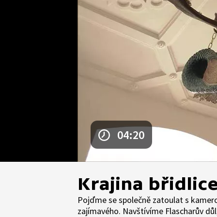
04:20
Krajina břidlic
Pojďme se společně zatoulat s kamerou
zajímavého. Navštívíme Flascharův důl, 