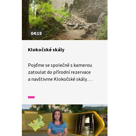
odpovídající název - rašeliník. Ten
dokáže pojmout až 30 krát více
vody, než sám váží. Přírodní
rezervací vede jedna z nejstarších
naučných stezek u nás, a sice kolem
04:18
mrtvého lesa k Hubertově vyhlídce,
ze které je vidět do širokého okolí.
Klokočské skály
Pojďme se společně s kamerou
zatoulat do přírodní rezervace
a navštivme Klokočské skály.
Archeologické výzkumy ukazují, že
osídlení zde bylo již v době
bronzové. Dokonce zde byly
nalezeny stáje menšího dobytka.
Projít se můžeme unikátní Tichou
stezkou, která je upravena
pro neslyšící i nevidomé. Cesta nás
zavede až na hrad Rotštejn, který