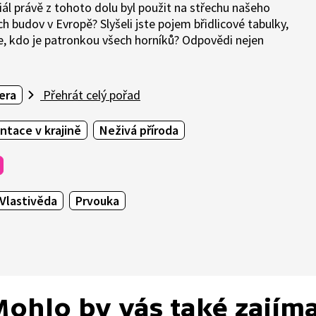
iál právě z tohoto dolu byl použit na střechu našeho
 budov v Evropě? Slyšeli jste pojem břidlicové tabulky,
íte, kdo je patronkou všech horníků? Odpovědi nejen
era
Přehrát celý pořad
entace v krajině
Neživá příroda
Vlastivěda
Prvouka
ohlo by vás také zajím