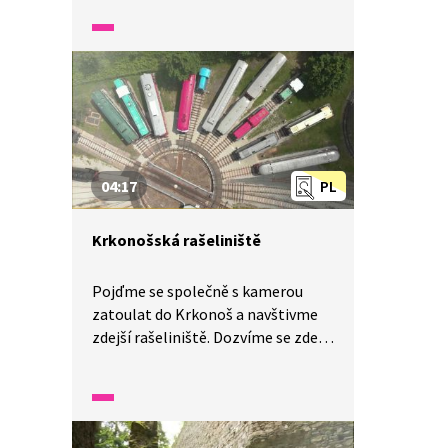
zařazenou na seznam UNESCO.
Zjistíme, že důl měří až 1,5 km
a vznikl propojením několika štol.
Uvážíme-li, že dříve horníkům
trvalo celou směnu posunout se
o dva centimetry, oceníme jeho
velikost. Jak to v takovém dole se
stálou teplotou 7 stupňů vlastně
04:17
PL
vypadá?
Krkonošská rašeliniště
Pojďme se společně s kamerou
zatoulat do Krkonoš a navštivme
zdejší rašeliniště. Dozvíme se zde,
že rašeliniště je vlastně takový
bazén neboli nepropustná plocha,
kde se hromadí voda. Daří se zde
především rostlině nesoucí