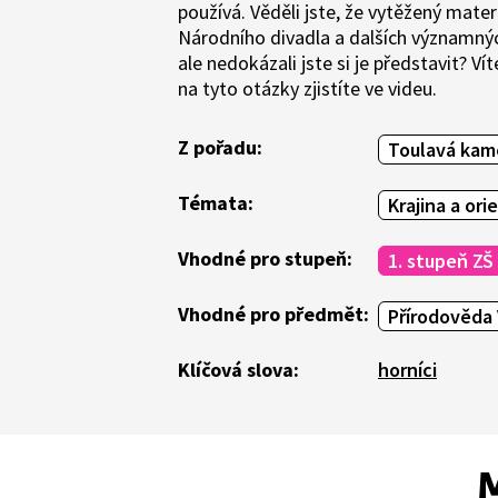
používá. Věděli jste, že vytěžený mater
Národního divadla a dalších významných
ale nedokázali jste si je představit? V
na tyto otázky zjistíte ve videu.
Z pořadu:
Toulavá kam
Témata:
Krajina a ori
Vhodné pro stupeň:
1. stupeň ZŠ
Vhodné pro předmět:
Přírodověda 
Klíčová slova:
horníci
M