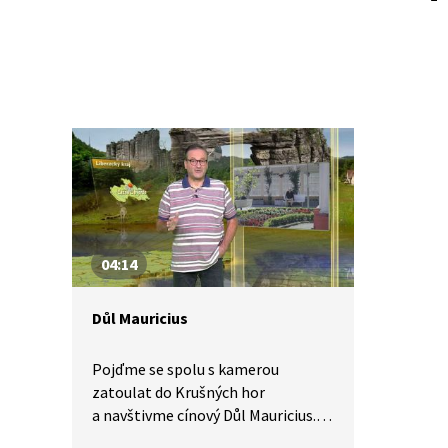
04:14
Důl Mauricius
Pojďme se spolu s kamerou
zatoulat do Krušných hor
a navštivme cínový Důl Mauricius.
Jedná se o významnou památku