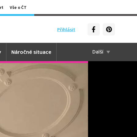
rt
Vše o ČT
Přihlásit
y
Náročné situace
Další