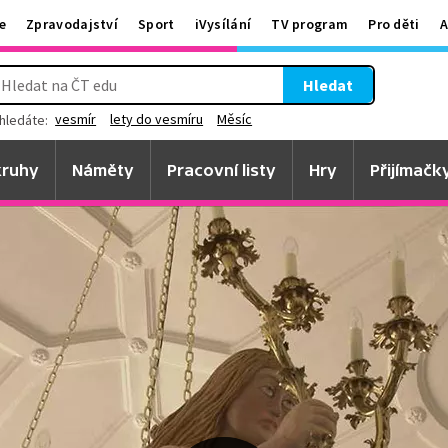
e
Zpravodajství
Sport
iVysílání
TV program
Pro děti
A
Hledat
vesmír
lety do vesmíru
Měsíc
hledáte:
ruhy
Náměty
Pracovní listy
Hry
Přijímačk