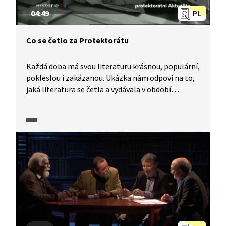
04:49
PL
Co se četlo za Protektorátu
Každá doba má svou literaturu krásnou, populární,
pokleslou i zakázanou. Ukázka nám odpoví na to,
jaká literatura se četla a vydávala v období
Protektorátu a jaký význam v té době knihy měly.
Podíváme se také na několik ukázek z filmů
natočených podle bestsellerů té doby.