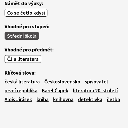
Námět do výuky:
Co se četlo kdysi
Vhodné pro stupeň:
Střední škola
Vhodné pro předmět:
ČJ a literatura
Klíčová slova:
česká literatura
Československo
spisovatel
první republika
Karel Čapek
literatura 20. století
Alois Jirásek
kniha
knihovna
detektivka
četba