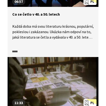
06:57
PL
Co se četlo v 40. a 50. letech
Každá doba má svou literaturu krásnou, populární,
pokleslou i zakázanou. Ukázka nám odpoví na to,
jaká literatura se četla a vydávala v 40. a 50. letech
20. století. Toto období našich dějin se neslo
v duchu tvrdé cenzury a vydat knihu nebylo vůbec
lehké.
11:33
PL