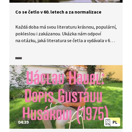
Co se četlo v 60. letech a za normalizace
Každá doba má svou literaturu krásnou, populární,
pokleslou i zakázanou. Ukázka nám odpoví
na otázku, jaká literatura se četla a vydávala v 60.
letech 20. století a za doby normalizace. Ani v této
době nebylo kvůli cenzuře lehké vydat knihu
a literatura se postupně rozpadla na několik
proudů. Také se dozvíme, co byly v té době
oblíbené knižní čtvrtky.
04:39
PL