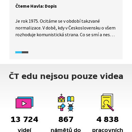
Čteme Havla: Dopis
Je rok 1975. Ocitáme se v období takzvané
normalizace. V době, kdy v Československu o všem
rozhoduje komunistická strana. Co se smí a nesmí
psát v novinách. Co kdo může a nemůže studovat.
V této době je Václav Havel zakázaným autorem
a jeho hry se nesmí hrát, ani vydávat knižně. V té
době píše veřejný dopis Gustávu Husákovi. Co
Václava Havla motivovalo k napsání dopisu? A o
ČT edu nejsou pouze videa
čem píše? Poslechněte si Dopis v podání herce
Lukáše Jůzy. Video vzniklo v produkci Knihovny
Václava Havla.
13 724
867
4 838
videí
námětů do
pracovních