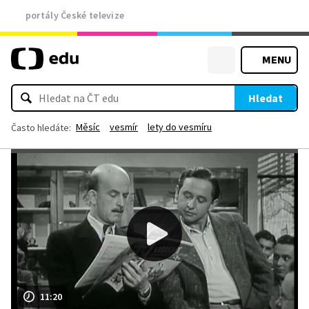
portály České televize
MENU
Hledat
Měsíc
vesmír
lety do vesmíru
Často hledáte:
11:20