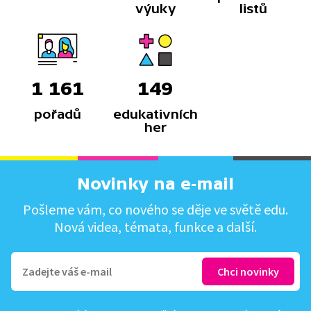
výuky
listů
1 161
149
pořadů
edukativních
her
Novinky na e-mail
Pošleme vám, co nového se děje ve světě edu.
Nová videa, témata, funkce a další.