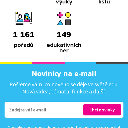
výuky
listů
1 161
149
pořadů
edukativních
her
Novinky na e-mail
Pošleme vám, co nového se děje ve světě edu.
Nová videa, témata, funkce a další.
Novinky posíláme jednou za měsíc. Nebudeme vám posílat