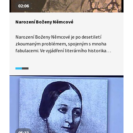
02:06
Narození Boženy Němcové
Narození Boženy Němcové je po desetiletí
zkoumaným problémem, spojeným s mnoha
fabulacemi. Ve vyjádření literárního historika
Milana Horkého k otázce autorčina narození zazní
i zajímavosti o tom, jaká byla Božena Němcová
matka.
05:33