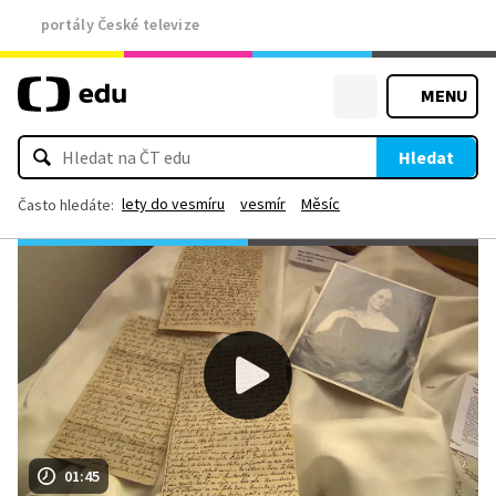
portály České televize
MENU
Hledat
lety do vesmíru
vesmír
Měsíc
Často hledáte:
01:45