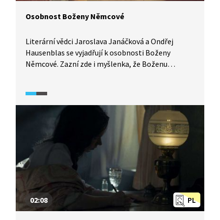
Osobnost Boženy Němcové
Literární vědci Jaroslava Janáčková a Ondřej
Hausenblas se vyjadřují k osobnosti Boženy
Němcové. Zazní zde i myšlenka, že Boženu
Němcovou můžeme pochopit lépe než její
současníci.. Protože ti mívali vůči její osobě různé
výhrady, které z dnešního úhlu pohledu vypadají
malicherně.
02:08
PL