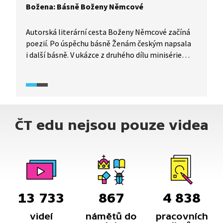
Božena: Básně Boženy Němcové
Autorská literární cesta Boženy Němcové začíná
poezií. Po úspěchu básně Ženám českým napsala
i další básně. V ukázce z druhého dílu minisérie
Božena zazní básně Moje vlast a Hvězda má.
ČT edu nejsou pouze videa
13 733
867
4 838
videí
námětů do
pracovních