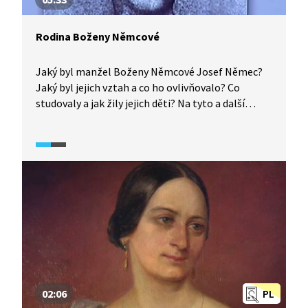
Rodina Boženy Němcové
Jaký byl manžel Boženy Němcové Josef Němec?
Jaký byl jejich vztah a co ho ovlivňovalo? Co
studovaly a jak žily jejich děti? Na tyto a další
otázky hledá odpověď Petr Fischer v rozhovoru
s naší přední expertkou na život a dílo Boženy
Němcové Jaroslavou Janáčkovou.
02:06
PL