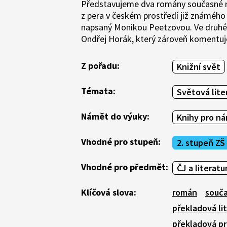
Představujeme dva romány současné n
z pera v českém prostředí již známého
napsaný Monikou Peetzovou. Ve druhé č
Ondřej Horák, který zároveň komentuje
Z pořadu:
Knižní svět
Témata:
Světová lite
Námět do výuky:
Knihy pro ná
Vhodné pro stupeň:
2. stupeň ZŠ
Vhodné pro předmět:
ČJ a literatu
Klíčová slova:
román
souča
překladová li
překladová p