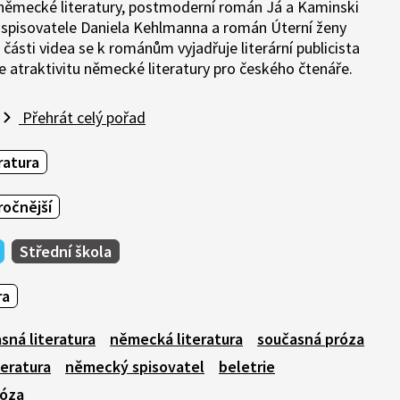
ěmecké literatury, postmoderní román Já a Kaminski
 spisovatele Daniela Kehlmanna a román Úterní ženy
ásti videa se k románům vyjadřuje literární publicista
 atraktivitu německé literatury pro českého čtenáře.
Přehrát celý pořad
ratura
ročnější
Střední škola
ra
sná literatura
německá literatura
současná próza
teratura
německý spisovatel
beletrie
róza