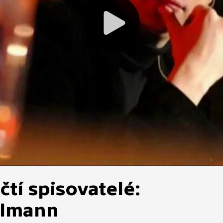
tí spisovatelé:
hlmann