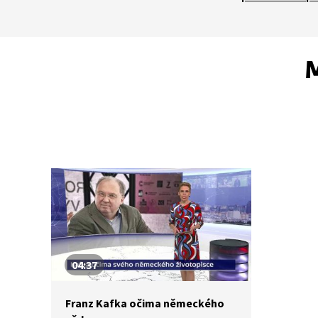
M
04:37
Franz Kafka očima německého