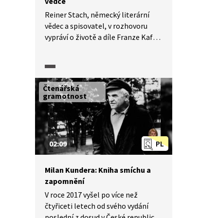
vědce
Reiner Stach, německý literární
vědec a spisovatel, v rozhovoru
vypráví o životě a díle Franze Kafky.
Autor Kafkovy biografie se mimo
jiné vyjadřuje k otázkám zařazení
Franze Kafky do národní literatury
nebo odlišného vnímání Franze
Čtenářská
Kafky v Německu a u nás.
gramotnost
02:09
PL
Milan Kundera: Kniha smíchu a
zapomnění
V roce 2017 vyšel po více než
čtyřiceti letech od svého vydání
poslední z dosud v České republice