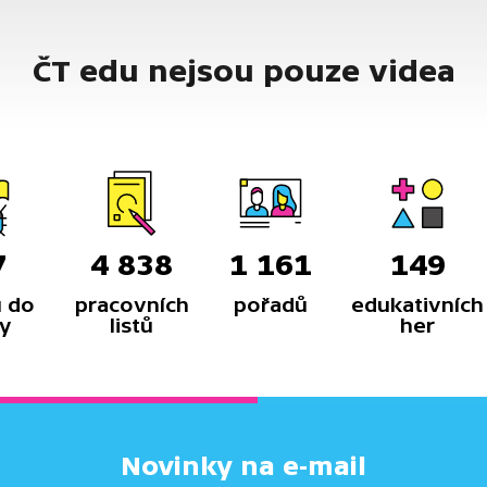
ČT edu nejsou pouze videa
7
4 838
1 161
149
 do
pracovních
pořadů
edukativních
y
listů
her
Novinky na e-mail