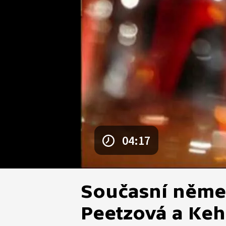
04:17
Současní němeč
Peetzová a Ke