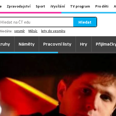
e
Zpravodajství
Sport
iVysílání
TV program
Pro děti
A
Hledat
vesmír
Měsíc
lety do vesmíru
hledáte:
ruhy
Náměty
Pracovní listy
Hry
Přijímačk