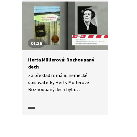
01:36
Herta Müllerová: Rozhoupaný
dech
Za překlad románu německé
spisovatelky Herty Müllerové
Rozhoupaný dech byla
spisovatelka, literární historička,
scénáristka, překladatelka
německých děl a dramaturgyně
Radka Denemarková v roce 2011
nominována na literární ocenění
Magnesia Litera. O čem autorčin