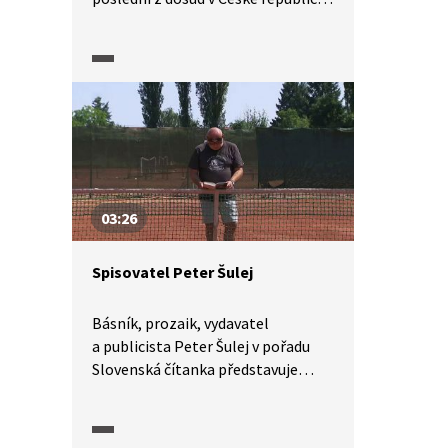
nevydaných česky napsaných
románů Milana Kundery, Kniha
smíchu a zapomnění. Video je
tlumočeno do znakového jazyka.
03:26
Spisovatel Peter Šulej
Básník, prozaik, vydavatel
a publicista Peter Šulej v pořadu
Slovenská čítanka představuje
završení své trilogie,
experimentální formou psaný
román Fytopaleontologie.