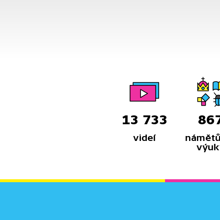
román vypráví, prozradí herečka
Aňa Geislerová.
13 733
86
videí
námětů
výuk