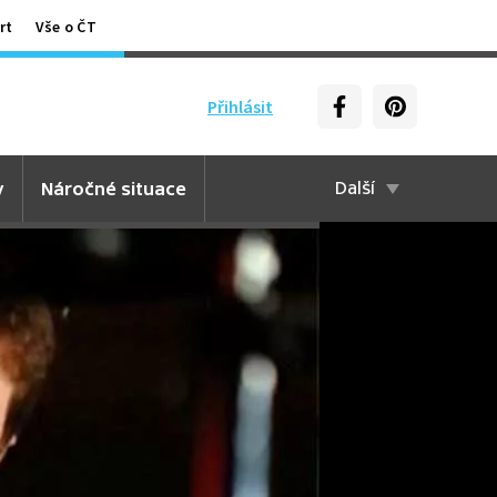
rt
Vše o ČT
Přihlásit
y
Náročné situace
Další