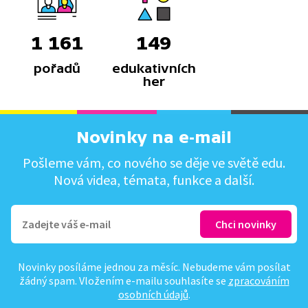
1 161
149
pořadů
edukativních
her
Novinky na e-mail
Pošleme vám, co nového se děje ve světě edu.
Nová videa, témata, funkce a další.
Novinky posíláme jednou za měsíc. Nebudeme vám posílat
žádný spam. Vložením e-mailu souhlasíte se
zpracováním
osobních údajů
.