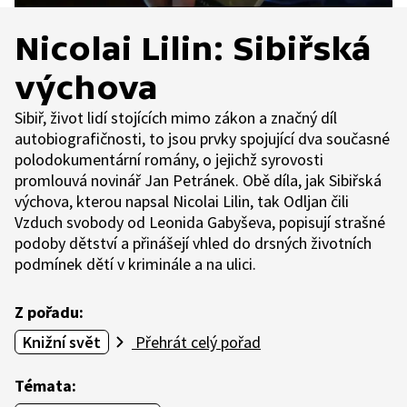
Nicolai Lilin: Sibiřská
výchova
Sibiř, život lidí stojících mimo zákon a značný díl
autobiografičnosti, to jsou prvky spojující dva současné
polodokumentární romány, o jejichž syrovosti
promlouvá novinář Jan Petránek. Obě díla, jak Sibiřská
výchova, kterou napsal Nicolai Lilin, tak Odljan čili
Vzduch svobody od Leonida Gabyševa, popisují strašné
podoby dětství a přinášejí vhled do drsných životních
podmínek dětí v kriminále a na ulici.
Z pořadu:
Knižní svět
Přehrát celý pořad
Témata: