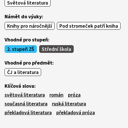
Světová literatura
Námět do výuky:
Knihy pro náročnější
Pod stromeček patří kniha
Vhodné pro stupeň:
2. stupeň ZŠ
Střední škola
Vhodné pro předmět:
ČJ a literatura
Klíčová slova:
světová literatura
román
próza
současná literatura
ruská literatura
překladová literatura
překladová próza