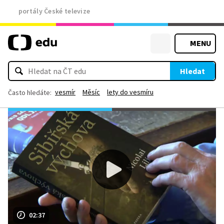
portály České televize
MENU
Hledat
vesmír
Měsíc
lety do vesmíru
Často hledáte:
02:37