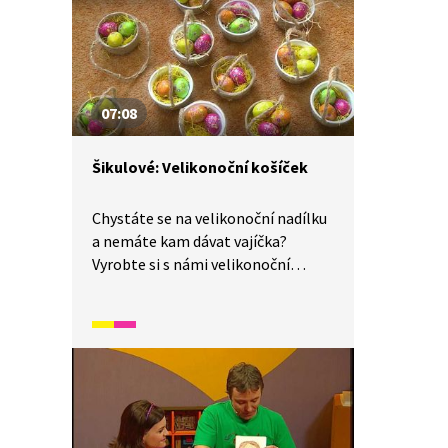
07:08
Šikulové: Velikonoční košíček
Chystáte se na velikonoční nadílku
a nemáte kam dávat vajíčka?
Vyrobte si s námi velikonoční
košíček! Na vyrábění budete
potřebovat přírodní provázek,
tavicí pistoli, disperzní lepidlo,
nůžky, štětec, dřevitou vlnu,
kelímek a papírovou lepicí pásku.