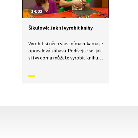
14:02
Šikulové: Jak si vyrobit knihy
Vyrobit si něco vlastníma rukama je
opravdová zábava. Podívejte se, jak
si i vy doma můžete vyrobit knihu.
Budeme potřebovat barevný papír,
fixy, lepidlo, provázek, jehlu,
pravítko, špendlík, šídlo, kleštičky,
sešívačku a nůžky. Pusťte se
do toho s námi!