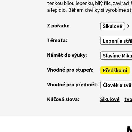
tenkou bílou lepenku, bílý filc, zavírací
a lepidlo. Během chvilky si vyrobíme s
Z pořadu:
Šikulové
Témata:
Lepení a stří
Námět do výuky:
Slavíme Miku
Vhodné pro stupeň:
Předškolní
Vhodné pro předmět:
Člověk a svě
Klíčová slova:
Šikulové
tvo
M