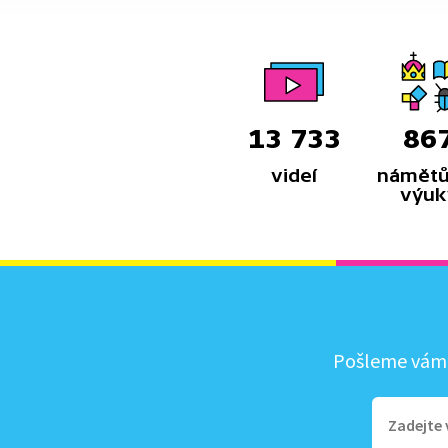
13 733
86
videí
námětů
výuk
Pošleme vám, 