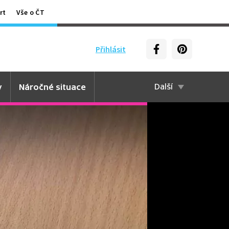
rt
Vše o ČT
Přihlásit
y
Náročné situace
Další