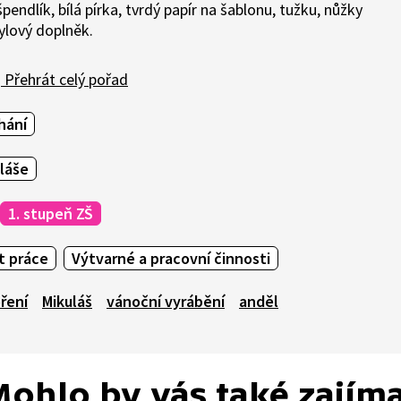
 špendlík, bílá pírka, tvrdý papír na šablonu, tužku, nůžky
tylový doplněk.
Přehrát celý pořad
hání
láše
1. stupeň ZŠ
t práce
Výtvarné a pracovní činnosti
ření
Mikuláš
vánoční vyrábění
anděl
ohlo by vás také zajím