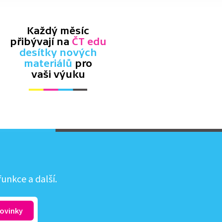
Každý měsíc
přibývají na
ČT edu
desítky nových
materiálů
pro
vaši výuku
unkce a další.