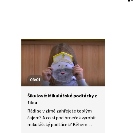
08:01
Šikulové: Mikulášské podtácky z
filcu
Rádi se v zimě zahřejete teplým
čajem? A co si pod hrneček vyrobit
mikulášský podtácek? Během
vyrábění se dozvíme i něco