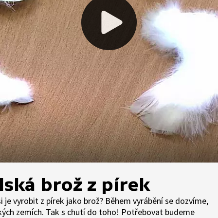
lská brož z pírek
si je vyrobit z pírek jako brož? Během vyrábění se dozvíme,
ských zemích. Tak s chutí do toho! Potřebovat budeme