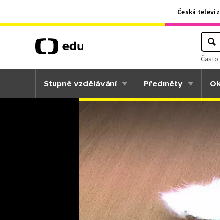
Česká televiz
Často 
Stupně vzdělávání
Předměty
Ok