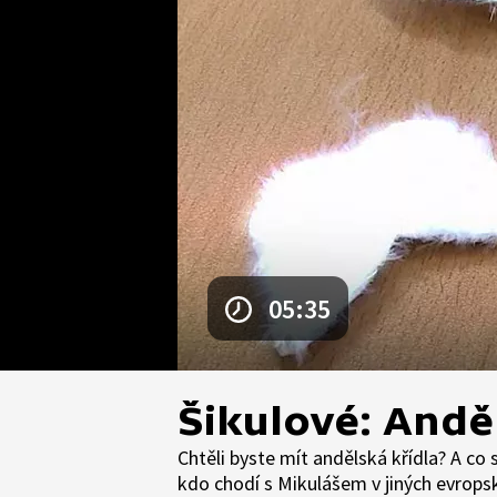
05:35
Šikulové: Andě
Chtěli byste mít andělská křídla? A co 
kdo chodí s Mikulášem v jiných evrop