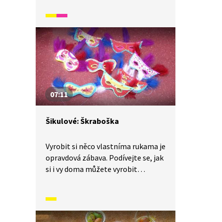
o svatém Mikulášovi. Pojďme
společně na to! Budeme
potřebovat barevný filc, černý fix,
nůžky, šablony z pevného papíru,
tavnou pistoli. Není to nic těžkého
a podtácek se nám vyklube raz, dva.
07:11
Šikulové: Škraboška
Vyrobit si něco vlastníma rukama je
opravdová zábava. Podívejte se, jak
si i vy doma můžete vyrobit
karnevalovou škrabošku. Budeme
potřebovat: papíry, nůžky, lepidlo,
tužku, fixu, lepenku, gumičku, šídlo,
barvy a barevná pírka.