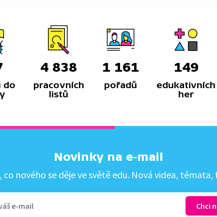
7
4 838
1 161
149
 do
pracovních
pořadů
edukativních
y
listů
her
Novinky na e-mail
co nového se děje ve světě edu. Nová videa, témata, f