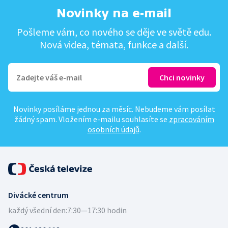
Novinky na e-mail
Pošleme vám, co nového se děje ve světě edu.
Nová videa, témata, funkce a další.
Novinky posíláme jednou za měsíc. Nebudeme vám posílat
žádný spam. Vložením e-mailu souhlasíte se
zpracováním
osobních údajů
.