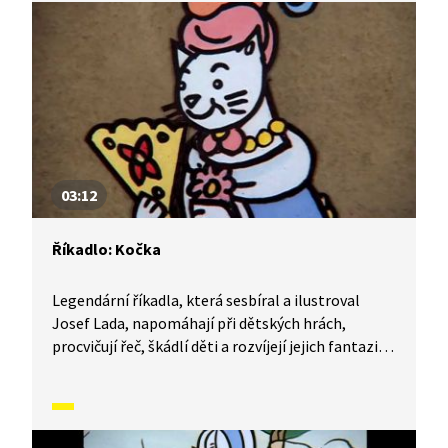
03:12
Říkadlo: Kočka
Legendární říkadla, která sesbíral a ilustroval
Josef Lada, napomáhají při dětských hrách,
procvičují řeč, škádlí děti a rozvíjejí jejich fantazii.
Naučte se říkadlo Kočka.