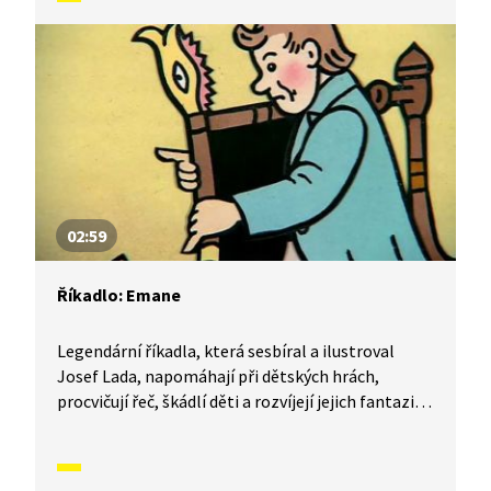
02:59
Říkadlo: Emane
Legendární říkadla, která sesbíral a ilustroval
Josef Lada, napomáhají při dětských hrách,
procvičují řeč, škádlí děti a rozvíjejí jejich fantazii.
Naučte se říkadlo Emane.