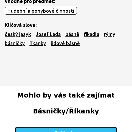
Vhodné pro předmět:
Hudební a pohybové činnosti
Klíčová slova:
český jazyk
Josef Lada
básně
říkadla
rýmy
básničky
říkanky
lidové básně
Mohlo by vás také zajímat
Básničky/Říkanky