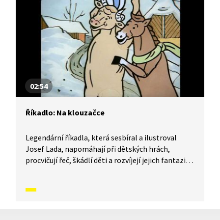
02:54
Říkadlo: Na klouzačce
Legendární říkadla, která sesbíral a ilustroval
Josef Lada, napomáhají při dětských hrách,
procvičují řeč, škádlí děti a rozvíjejí jejich fantazii.
Naučte se říkadlo Na klouzačce.