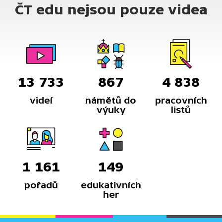
ČT edu nejsou pouze videa
13 733
867
4 838
videí
námětů do
pracovních
výuky
listů
1 161
149
pořadů
edukativních
her