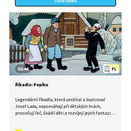
Další videa
02:44
PL
Říkadlo: Pepíku
Legendární říkadla, která sesbíral a ilustroval
Josef Lada, napomáhají při dětských hrách,
procvičují řeč, škádlí děti a rozvíjejí jejich fantazii.
Naučte se říkadlo Pepíku.