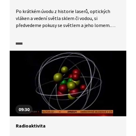
Po krátkém úvodu z historie laserů, optických
vláken a vedení světla sklem či vodou, si
předvedeme pokusy se světlem a jeho lomem.
Ukážeme si také výrobu superčistého skla jako
základu pro výrobu optických vláken. Představíme
si různé typy laserů a také se dozvíme něco
o nejpřesnějších hodinách v České republice.
09:30
Radioaktivita