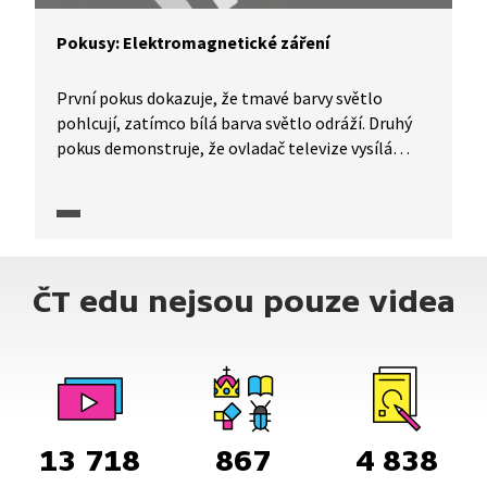
Pokusy: Elektromagnetické záření
První pokus dokazuje, že tmavé barvy světlo
pohlcují, zatímco bílá barva světlo odráží. Druhý
pokus demonstruje, že ovladač televize vysílá
infračervené záření. Ve třetím pokusu si
dokážeme, že má modré světlo vyšší energii než
zelené nebo červené světlo.
ČT edu nejsou pouze videa
13 718
867
4 838