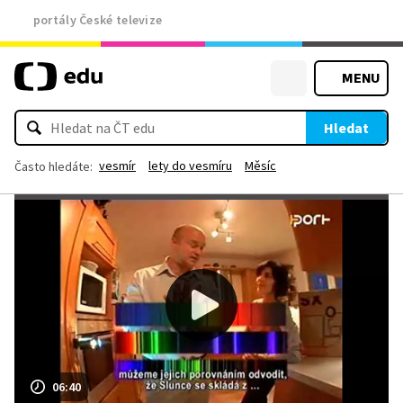
portály České televize
MENU
Hledat
vesmír
lety do vesmíru
Měsíc
Často hledáte:
06:40