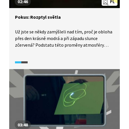
02:46
PL
Pokus: Rozptyl světla
Už jste se někdy zamýšleli nad tím, proč je obloha
přes den krásně modrá a při západu slunce
zčervená? Podstatu této proměny atmosféry
Země vám objasní Michael ve svém pokusu. Pokud
si jej budete chtít zopakovat, budete potřebovat
pouze malé akvárium s vodou, půl šálku mléka
a silnější zdroj bílého světla. Za touto záhadou
stojí jev zvaný rozptyl světla.
03:48