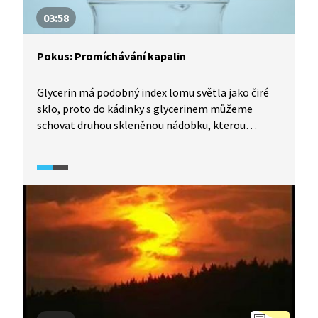
03:58
Pokus: Promíchávání kapalin
Glycerin má podobný index lomu světla jako čiré
sklo, proto do kádinky s glycerinem můžeme
schovat druhou skleněnou nádobku, kterou
najednou nevidíme. Pokud ji chceme zviditelnit,
přidáme do ní kapalinu o odlišném indexu lomu
a větší hustotě. Co ovlivňuje promíchání dvou
stejných kapalin? Při stejné teplotě se různě
obarvená kapalina rychle smíchá, avšak pokud
bude kapalina v horní sklenici teplejší,
nepromíchají se.