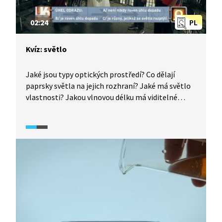
02:24
PL
Kvíz: světlo
Jaké jsou typy optických prostředí? Co dělají
paprsky světla na jejich rozhraní? Jaké má světlo
vlastnosti? Jakou vlnovou délku má viditelné
světlo? Jakou rychlostí se šíří světlo ve vakuu? Čím
je tvořeno optické prostředí? Jak je definovaný
zákon odrazu? Na čem závisí barva povrchu látek?
Pojďte si s námi vyzkoušet, co všechno víte
a nevíte o světle.