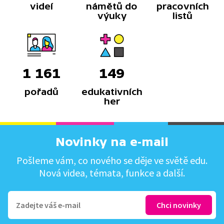
videí
námětů do
pracovních
výuky
listů
1 161
149
pořadů
edukativních
her
Novinky na e-mail
Pošleme vám, co nového se děje ve světě edu.
Nová videa, témata, funkce a další.