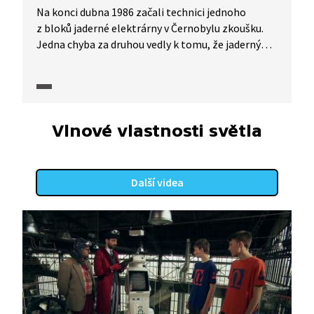
Na konci dubna 1986 začali technici jednoho
z bloků jaderné elektrárny v Černobylu zkoušku.
Jedna chyba za druhou vedly k tomu, že jaderný
reaktor explodoval. Řetězová reakce se vymkla
kontrole a s výbuchem se do ovzduší uvolnily tuny
radioaktivních látek. Totalitní systémy
v socialistických zemích se snažily tuto nehodu
před obyvateli zatajit. Proč je neviditelné záření
Vlnové vlastnosti světla
nebezpečné? A co vlastně o radioaktivitě vědci
vědí?
Další videa