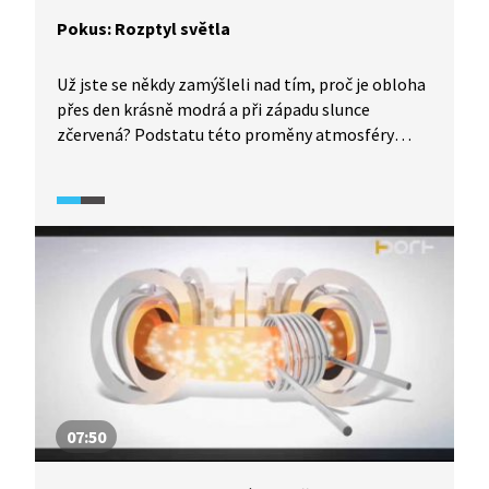
Pokus: Rozptyl světla
Už jste se někdy zamýšleli nad tím, proč je obloha
přes den krásně modrá a při západu slunce
zčervená? Podstatu této proměny atmosféry
Země vám objasní Michael ve svém pokusu. Pokud
si jej budete chtít zopakovat, budete potřebovat
pouze malé akvárium s vodou, půl šálku mléka
a silnější zdroj bílého světla. Za touto záhadou
stojí jev zvaný rozptyl světla.
07:50