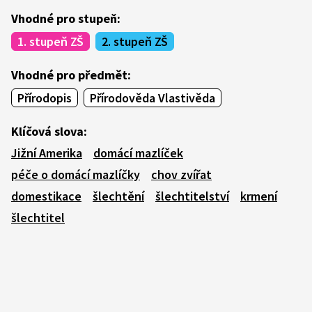
Vhodné pro stupeň:
1. stupeň ZŠ
2. stupeň ZŠ
Vhodné pro předmět:
Přírodopis
Přírodověda Vlastivěda
Klíčová slova:
Jižní Amerika
domácí mazlíček
péče o domácí mazlíčky
chov zvířat
domestikace
šlechtění
šlechtitelství
krmení
šlechtitel