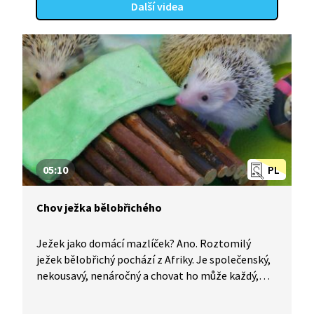
Další videa
05:10
PL
Chov ježka bělobřichého
Ježek jako domácí mazlíček? Ano. Roztomilý
ježek bělobřichý pochází z Afriky. Je společenský,
nekousavý, nenáročný a chovat ho může každý,
kdo je ochotný mu věnovat péči. Podívejte se, jak
s ním zacházet a co mu zajistit pro dostatečné