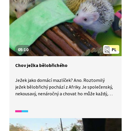
05:10
PL
Chov ježka bělobřichého
Ježek jako domácí mazlíček? Ano. Roztomilý
ježek bělobřichý pochází z Afriky. Je společenský,
nekousavý, nenáročný a chovat ho může každý,
kdo je ochotný mu věnovat péči. Podívejte se, jak
s ním zacházet a co mu zajistit pro dostatečné
pohodlí.