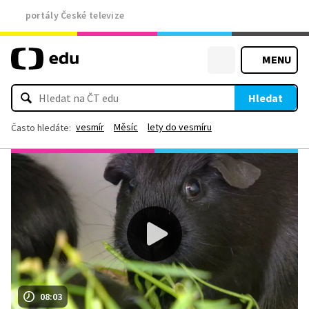
portály České televize
MENU
Hledat
vesmír
Měsíc
lety do vesmíru
Často hledáte:
08:03