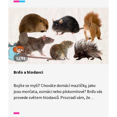
pohodlí.
12:51
Brďo a hlodavci
Bojíte se myší? Chováte domácí mazlíčky, jako
jsou morčata, osmáci nebo pískomilové? Brďo vás
provede světem hlodavců. Prozradí vám, že
nejmenším hlodavcem je rejsek, kterého si lidé
často pletou s myškou, anebo že k hlodavcům
patří i pichlavý dikobraz. Dozvíte se, jak na chov