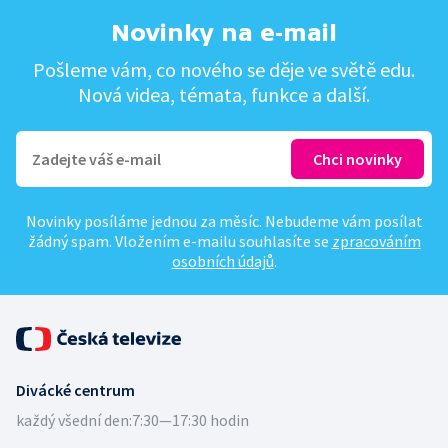
Novinky na e-mail
Pošleme vám, co nového se děje ve světě edu.
Nová videa, témata, funkce a další.
Novinky posíláme jednou za měsíc. Nebudeme vám posílat
žádný spam. Vložením e-mailu souhlasíte se
zpracováním
osobních údajů
.