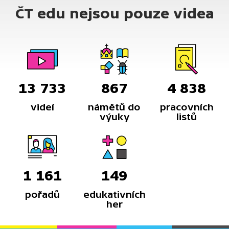
ČT edu nejsou pouze videa
13 733
867
4 838
videí
námětů do
pracovních
výuky
listů
1 161
149
pořadů
edukativních
her