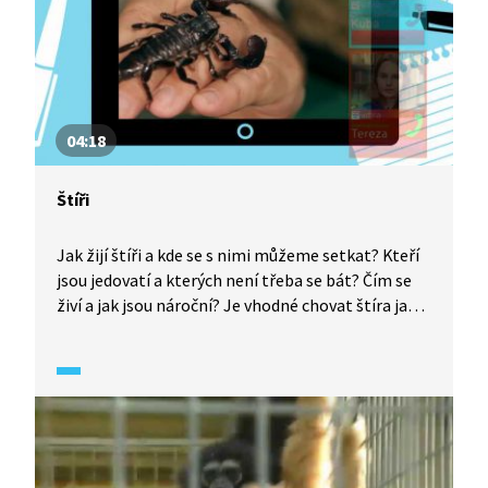
04:18
Štíři
Jak žijí štíři a kde se s nimi můžeme setkat? Kteří
jsou jedovatí a kterých není třeba se bát? Čím se
živí a jak jsou nároční? Je vhodné chovat štíra jako
domácího mazlíčka a co na to odborník?