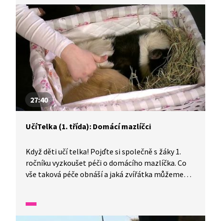
pískomila i jak žije veverka nebo bobr.
27:40
UčíTelka (1. třída): Domácí mazlíčci
Když děti učí telka! Pojďte si společně s žáky 1.
ročníku vyzkoušet péči o domácího mazlíčka. Co
vše taková péče obnáší a jaká zvířátka můžeme
chovat v domácích podmínkách? Víte, kdo byl
předkem našeho známého psa domácího a jak si
takového pejska vyrobit z ručníku ?