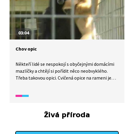
03:04
Chov opic
Někteří lidé se nespokojí s obyčejnými domácími
mazlíčky a chtějí si pořídit něco neobvyklého.
Třeba takovou opici. Cvičená opice na rameni je
sice zajímavá, není to však úplně ideální společník
mezi cizí lidi. Zvěrolékař Ladislav Farský má však
na dvorku docela pestrou smečku různých
primátů.
Živá příroda