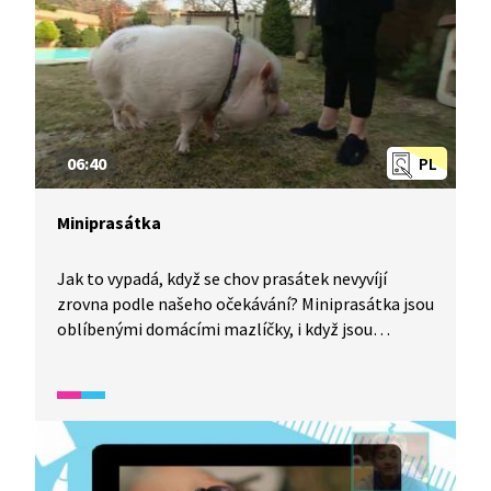
06:40
PL
Miniprasátka
Jak to vypadá, když se chov prasátek nevyvíjí
zrovna podle našeho očekávání? Miniprasátka jsou
oblíbenými domácími mazlíčky, i když jsou
finančně a chovatelsky mnohem náročnější než
třeba psi nebo kočky. Také často vyrostou a mini
vůbec nejsou.