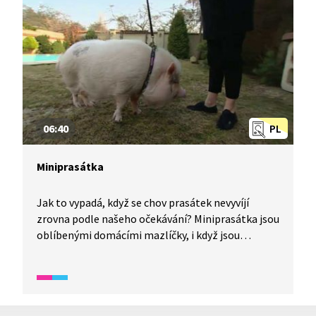
06:40
PL
Miniprasátka
Jak to vypadá, když se chov prasátek nevyvíjí
zrovna podle našeho očekávání? Miniprasátka jsou
oblíbenými domácími mazlíčky, i když jsou
finančně a chovatelsky mnohem náročnější než
třeba psi nebo kočky. Také často vyrostou a mini
vůbec nejsou.