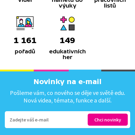
výuky
listů
1 161
149
pořadů
edukativních
her
Novinky na e-mail
Pošleme vám, co nového se děje ve světě edu.
Nová videa, témata, funkce a další.