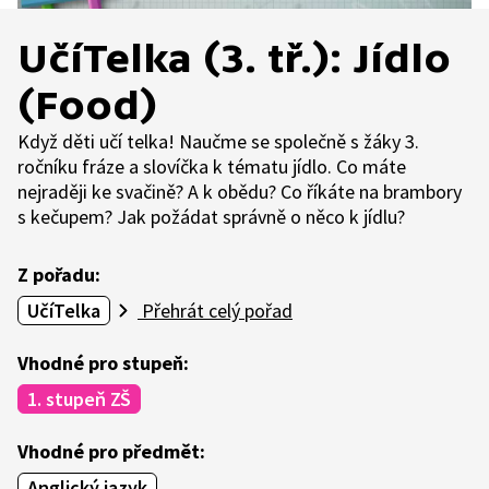
UčíTelka (3. tř.): Jídlo
(Food)
Když děti učí telka! Naučme se společně s žáky 3.
ročníku fráze a slovíčka k tématu jídlo. Co máte
nejraději ke svačině? A k obědu? Co říkáte na brambory
s kečupem? Jak požádat správně o něco k jídlu?
Z pořadu:
UčíTelka
Přehrát celý pořad
Vhodné pro stupeň:
1. stupeň ZŠ
Vhodné pro předmět:
Anglický jazyk