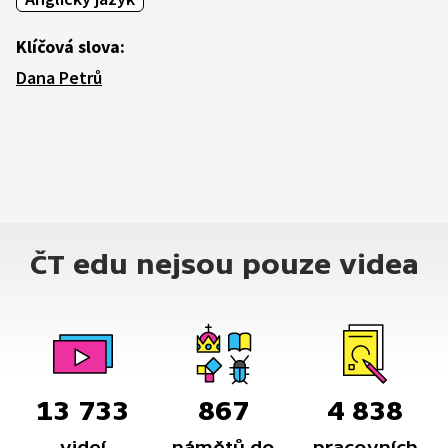
Klíčová slova:
Dana Petrů
ČT edu nejsou pouze videa
13 733
867
4 838
videí
námětů do
pracovních