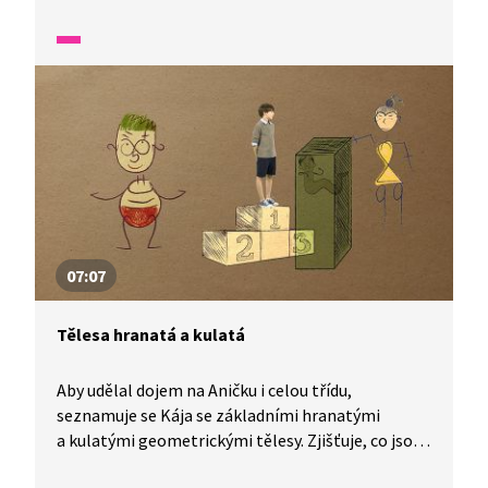
postaveny rozhledny, a vytvořte si jejich zmenšený
model.
07:07
Tělesa hranatá a kulatá
Aby udělal dojem na Aničku i celou třídu,
seznamuje se Kája se základními hranatými
a kulatými geometrickými tělesy. Zjišťuje, co jsou
to hrany, vrcholy, podstava i plášť, a na příkladech