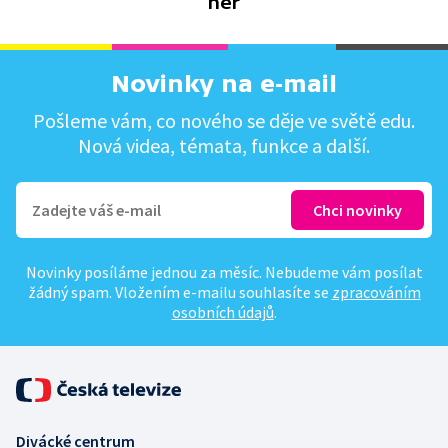
her
Novinky na e-mail
Pošleme vám, co nového se děje ve světě edu.
Nová videa, témata, funkce a další.
Novinky posíláme jednou za měsíc. Nebudeme vám posílat
žádný spam. Vložením e-mailu souhlasíte se
zpracováním
osobních údajů
.