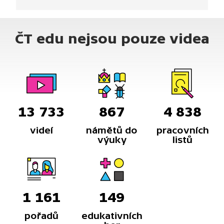
to hrana a stěna tělesa? To všechno se dozvíte
v této lekci.
ČT edu nejsou pouze videa
13 733
867
4 838
videí
námětů do
pracovních
výuky
listů
1 161
149
pořadů
edukativních