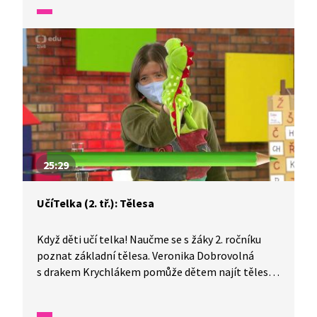
běžných věcí kolem sebe poznává krychli, kvádr,
hranol, jehlan i kouli. Nově nabyté vědomosti pak
zábavnou formou předvede spolužákům.
25:29
UčíTelka (2. tř.): Tělesa
Když děti učí telka! Naučme se s žáky 2. ročníku
poznat základní tělesa. Veronika Dobrovolná
s drakem Krychlákem pomůže dětem najít tělesa,
která můžeme vidět kolem sebe. Která tělesa se
kutálejí? Která stojí a která se překlápějí? Co je