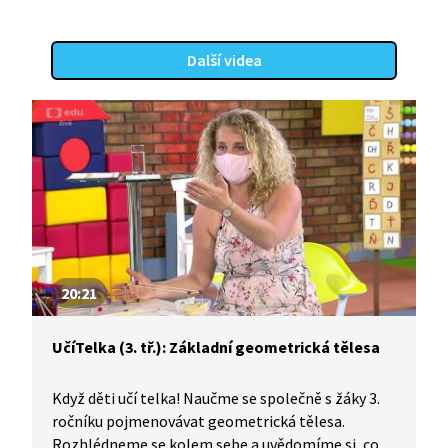
Další videa
20:21
UčíTelka (3. tř.): Základní geometrická tělesa
Když děti učí telka! Naučme se společně s žáky 3.
ročníku pojmenovávat geometrická tělesa.
Rozhlédneme se kolem sebe a uvědomíme si, co