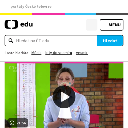
portály České televize
MENU
Hledat
Měsíc
lety do vesmíru
vesmír
Často hledáte:
21:56