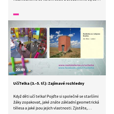
má tvar krychle, kvádru, kužele, koule, jehlanu
a válce. Dokážeme všechna popsaná tělesa
vymodelovat?
20:49
UčíTelka (3.–5. tř.): Zajímavé rozhledny
Když děti učí telka! Pojďte si společně se staršími
žáky zopakovat, jaké znáte základní geometrická
tělesa a jaké jsou jejich vlastnosti. Zjistěte,
z jakých geometrických těles mohou být