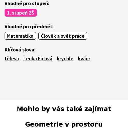
Vhodné pro stupeň:
1. stupeň ZŠ
Vhodné pro předmět:
Matematika
Člověk a svět práce
Klíčová slova:
tělesa
Lenka Ficová
krychle
kvádr
Mohlo by vás také zajímat
Geometrie v prostoru