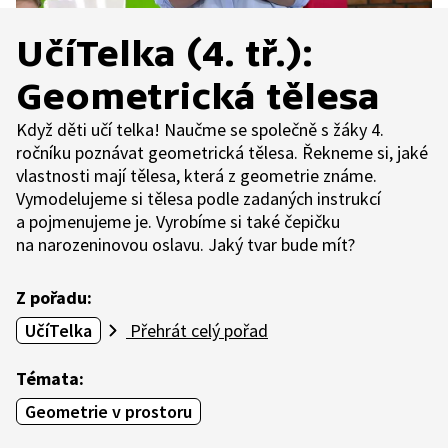
UčíTelka (4. tř.):
Geometrická tělesa
Když děti učí telka! Naučme se společně s žáky 4.
ročníku poznávat geometrická tělesa. Řekneme si, jaké
vlastnosti mají tělesa, která z geometrie známe.
Vymodelujeme si tělesa podle zadaných instrukcí
a pojmenujeme je. Vyrobíme si také čepičku
na narozeninovou oslavu. Jaký tvar bude mít?
Z pořadu:
UčíTelka
Přehrát celý pořad
Témata:
Geometrie v prostoru