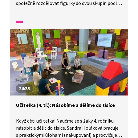
společně rozdělovat figurky do dvou skupin podle
zadaných pravidel. Budeme i počítat puntíky,
porovnávat jejich počet a zapisovat odpovědi
do vět.
24:35
UčíTelka (4. tř.): Násobíme a dělíme do tisíce
Když děti učí telka! Naučme se s žáky 4. ročníku
násobit a dělit do tisíce. Sandra Holáková pracuje
s praktickými úlohami (nakupování) a procvičuje