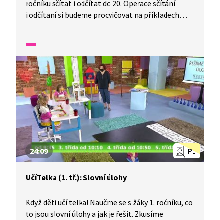
ročníku sčítat i odčítat do 20. Operace sčítání
i odčítaní si budeme procvičovat na příkladech
s hady. Naučíme se tak pracovat s tímto
matematickým grafickým záznamem, doplňovat
chybějící čísla i znaménka a orientovat se
na číselné ose.
24:09
PL
UčíTelka (1. tř.): Slovní úlohy
Když děti učí telka! Naučme se s žáky 1. ročníku, co
to jsou slovní úlohy a jak je řešit. Zkusíme