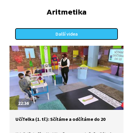
Aritmetika
Další videa
22:36
UčíTelka (1. tř.): Sčítáme a odčítáme do 20