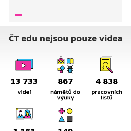
s dětmi násobení mimo obor malé násobilky.
Při počítání s odlišnými cenami různých balení
vajíček děti řeší slovní úlohy a odpovídají na různě
náročné problémové otázky.
ČT edu nejsou pouze videa
13 733
867
4 838
videí
námětů do
pracovních
výuky
listů