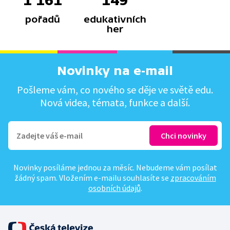
1 161
149
pořadů
edukativních
her
Novinky na e-mail
Pošleme vám, co nového se děje ve světě edu.
Nová videa, témata, funkce a další.
Novinky posíláme jednou za měsíc. Nebudeme vám posílat
žádný spam. Vložením e-mailu souhlasíte se
zpracováním
osobních údajů
.