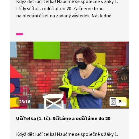
Když děti učí telka! Naučme se společně s žáky 1.
třídy sčítat a odčítat do 20. Začneme hrou
na hledání čísel na zadaný výsledek. Následně
budeme řešit, v jakém podlaží kdo bydlí, a počítat
úlohy. Vše si podpoříme vizualizací.
23:16
PL
UčíTelka (1. tř.): Sčítáme a odčítáme do 20
Když děti učí telka! Naučme se společně s žáky 1.