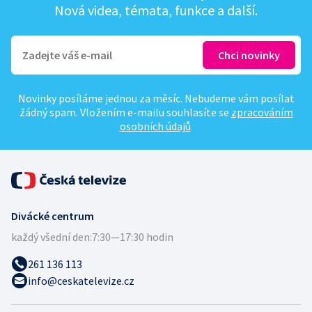
Nová videa, témata, funkce a další.
Novinky posíláme jednou za měsíc. Nebudeme vám posílat
žádný spam. Vložením e-mailu souhlasíte se
zpracováním
osobních údajů
.