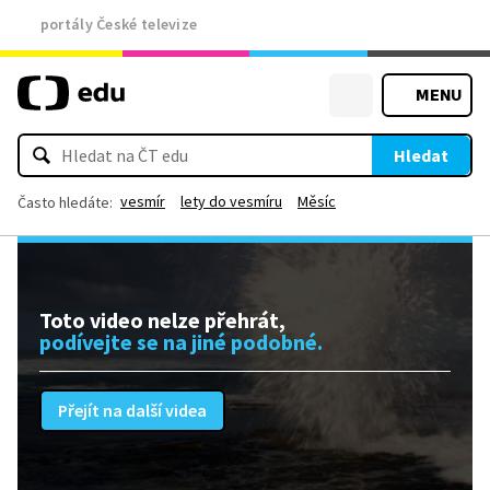
portály České televize
MENU
Hledat
vesmír
lety do vesmíru
Měsíc
Často hledáte:
Toto video nelze přehrát,
podívejte se na jiné podobné.
Přejít na další videa