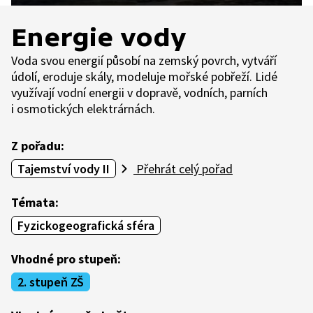
Energie vody
Voda svou energií působí na zemský povrch, vytváří
údolí, eroduje skály, modeluje mořské pobřeží. Lidé
využívají vodní energii v dopravě, vodních, parních
i osmotických elektrárnách.
Z pořadu:
Tajemství vody II
Přehrát celý pořad
Témata:
Fyzickogeografická sféra
Vhodné pro stupeň:
2. stupeň ZŠ