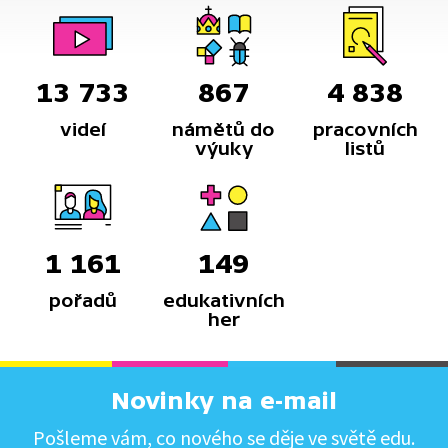
13 733
867
4 838
videí
námětů do
pracovních
výuky
listů
1 161
149
pořadů
edukativních
her
Novinky na e-mail
Pošleme vám, co nového se děje ve světě edu.