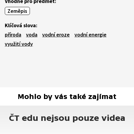
Vhodné pro předmět:
Zeměpis
Klíčová slova:
příroda
voda
vodní eroze
vodní energie
využití vody
Mohlo by vás také zajímat
ČT edu nejsou pouze videa