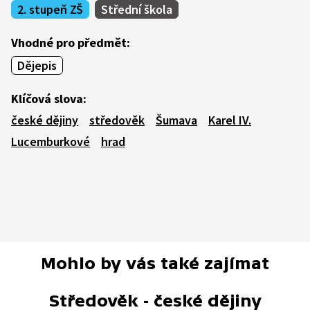
2. stupeň ZŠ
Střední škola
Vhodné pro předmět:
Dějepis
Klíčová slova:
české dějiny
středověk
Šumava
Karel IV.
Lucemburkové
hrad
Mohlo by vás také zajímat
Středověk - české dějiny