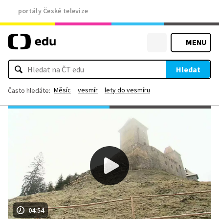
portály České televize
MENU
Hledat
Měsíc
vesmír
lety do vesmíru
Často hledáte:
04:54