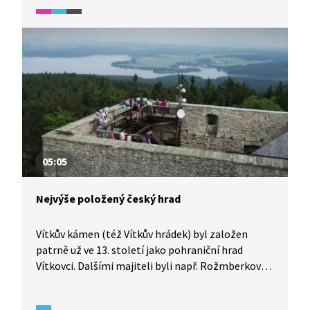
i v Kosmově kronice. Byla důležitým strážním
hradem na významné cestě z Prahy
do Norimberka.
05:05
Nejvýše položený český hrad
Vítkův kámen (též Vítkův hrádek) byl založen
patrně už ve 13. století jako pohraniční hrad
Vítkovci. Dalšími majiteli byli např. Rožmberkové
či Schwarzenbergové. V druhé polovině 20. století
sloužil protivzdušné obraně státu. Nyní se