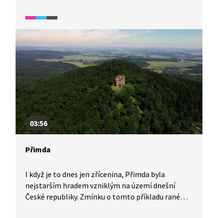
českého státu. Důležitou roli hrál Loket
i pro mladého Karla IV., který v něm byl vězněn
za nepokojů proti králi Janu Lucemburskému.
Vězením se hrad stal i v 19. a 20. století.
03:56
Přimda
I když je to dnes jen zřícenina, Přimda byla
nejstarším hradem vzniklým na území dnešní
České republiky. Zmínku o tomto příkladu rané
románské hradní architektury najdeme