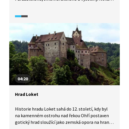
je přezdíván vilou českých královen, mimo jiné zde
jistý čas žila vdova po Přemyslu Otakaru II.
královna Kunhuta spolu se Závišem
z Falkenštejna. Hrad byl později empírově
upraven, což je v českých zemích zcela originální.
Jeho hlavní funkcí bylo střežit obchodní stezku
na hranicích Čech a Moravy.
04:20
Hrad Loket
Historie hradu Loket sahá do 12. století, kdy byl
na kamenném ostrohu nad řekou Ohří postaven
gotický hrad sloužící jako zemská opora na hranici
s Chebskem, které v té době ještě nebylo součástí