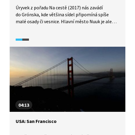
Úryvek z pořadu Na cestě (2017) nás zavádí
do Grónska, kde většina sídel připomíná spíše
malé osady či vesnice. Hlavní město Nuuk je ale
jiné, nechybí tu ani panelová výstavba, ani
obchodní centrum. Ačkoli Grónsko oficiálně stále
spadá pod Dánsko, má rozsáhlou autonomii
a vlastní parlament. Při návštěvě města se navíc
dozvíme více o historii i současném životě Inuitů.
04:13
USA: San Francisco