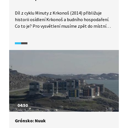
Díl z cyklu Minuty z Krkonoš (2014) přibližuje
historii osídlení Krkonoš a budního hospodaření.
Co to je? Pro vysvětlení musíme zpět do místní
tisícileté historie. Čím se staří horalové v této
drsné, i když krásné krajině živili? Podívejte se.
04:50
Grónsko: Nuuk