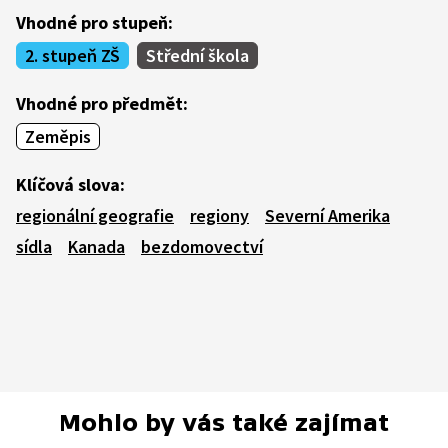
Vhodné pro stupeň:
2. stupeň ZŠ
Střední škola
Vhodné pro předmět:
Zeměpis
Klíčová slova:
regionální geografie
regiony
Severní Amerika
sídla
Kanada
bezdomovectví
Mohlo by vás také zajímat