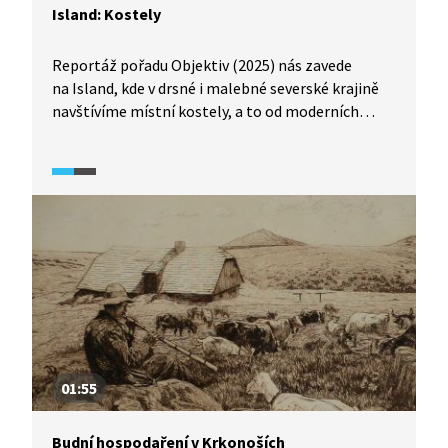
Island: Kostely
Reportáž pořadu Objektiv (2025) nás zavede
na Island, kde v drsné i malebné severské krajině
navštívíme místní kostely, a to od moderních
betonových staveb až po tradiční dřevěné
či kamenné chrámy. Zároveň nebudou chybět ani
pohledy na krásnou islandskou přírodu, která tvoří
působivou kulisu pro tyto stavby. Kromě kostelů
navštívíme i skanzen, kde uvidíme, jak se
na Islandu dříve žilo.
01:55
Budní hospodaření v Krkonoších