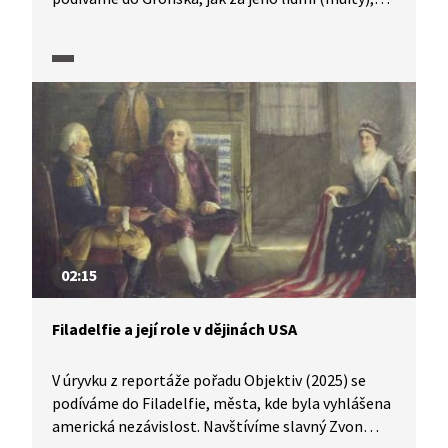
tak za divokou ledovou přírodou. Dozvíme se
i o historii tohoto ostrova, touze Inuitů
po nezávislosti nebo o tom, co mohou v této zemi
ledu zjistit glaciologové.
02:15
Filadelfie a její role v dějinách USA
V úryvku z reportáže pořadu Objektiv (2025) se
podíváme do Filadelfie, města, kde byla vyhlášena
americká nezávislost. Navštívíme slavný Zvon