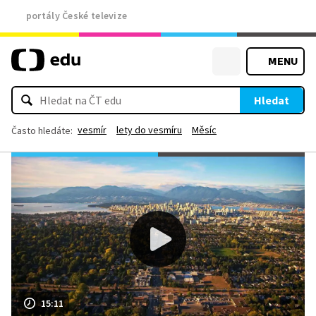
portály České televize
MENU
Hledat
vesmír
lety do vesmíru
Měsíc
Často hledáte:
15:11