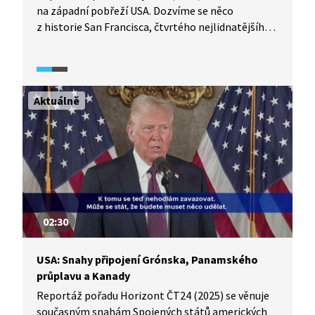
na západní pobřeží USA. Dozvíme se něco
z historie San Francisca, čtvrtého nejlidnatějšího
města USA. Vypravíme se i do jednoho
z nejnavštěvovanějších přírodních parků, kde
uvidíme nejvyšší vodopád v Severní Americe.
Putování zakončíme ve filmových studiích v Los
Aktuálně
Angeles, tedy v Hollywoodu.
02:30
USA: Snahy připojení Grónska, Panamského
průplavu a Kanady
Reportáž pořadu Horizont ČT24 (2025) se věnuje
současným snahám Spojených států amerických