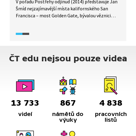
V pořadu Postřehy odjinud (2014) představuje Jan
Šmíd nejzajímavější místa kalifornského San
Francisca – most Golden Gate, bývalou věznici
na ostrově Alcatraz a další turistické atrakce.
ČT edu nejsou pouze videa
13 733
867
4 838
videí
námětů do
pracovních
výuky
listů