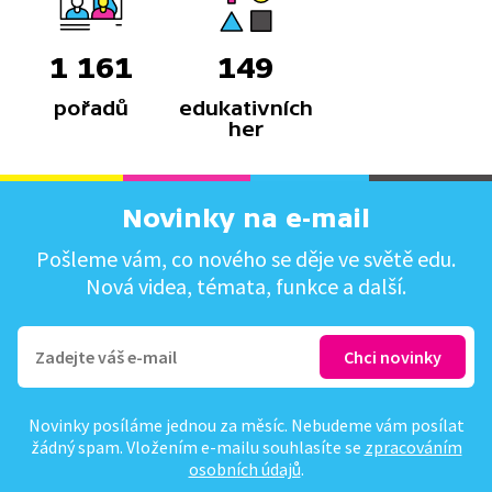
1 161
149
pořadů
edukativních
her
Novinky na e-mail
Pošleme vám, co nového se děje ve světě edu.
Nová videa, témata, funkce a další.
Novinky posíláme jednou za měsíc. Nebudeme vám posílat
žádný spam. Vložením e-mailu souhlasíte se
zpracováním
osobních údajů
.