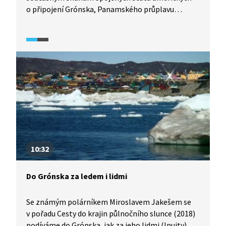
o připojení Grónska, Panamského průplavu
a Kanady. Diskutuje o historických i současných
motivech těchto územních ambicí, jejich
strategickém a ekonomickém významu
a ohlasech, které tyto snahy vyvolávají
na mezinárodní scéně.
10:32
Do Grónska za ledem i lidmi
Se známým polárníkem Miroslavem Jakešem se
v pořadu Cesty do krajin půlnočního slunce (2018)
podíváme do Grónska, jak za jeho lidmi (Inuity),