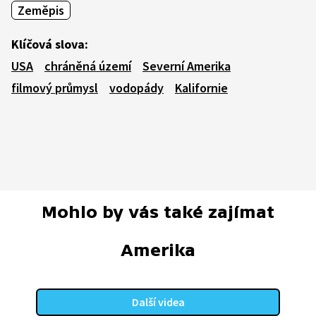
Zeměpis
Klíčová slova:
USA
chráněná území
Severní Amerika
filmový průmysl
vodopády
Kalifornie
Mohlo by vás také zajímat
Amerika
Další videa