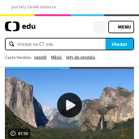
portály České televize
MENU
Hledat
vesmír
Měsíc
lety do vesmíru
Často hledáte:
07:55