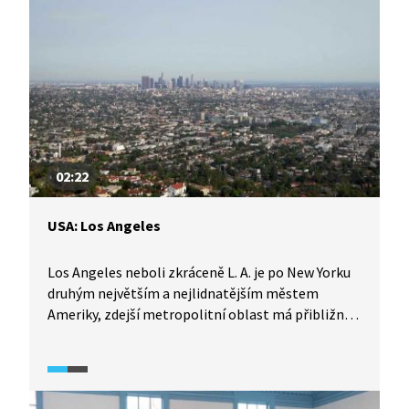
za návštěvu.
02:22
USA: Los Angeles
Los Angeles neboli zkráceně L. A. je po New Yorku
druhým největším a nejlidnatějším městem
Ameriky, zdejší metropolitní oblast má přibližně
10 milionů obyvatel. Město je centrem filmového
průmyslu a láká všechny, kteří se snaží "dobýt
Hollywood". Vítejte ve výkladní skříni amerického
západu.