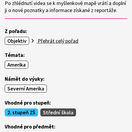
Po zhlédnutí videa se k myšlenkové mapě vrátí a doplní
ji o nové poznatky a informace získané z reportáže.
Z pořadu:
Objektiv
Přehrát celý pořad
Témata:
Amerika
Námět do výuky:
Severní Amerika
Vhodné pro stupeň:
2. stupeň ZŠ
Střední škola
Vhodné pro předmět: