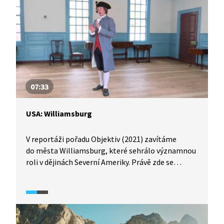
07:33
USA: Williamsburg
V reportáži pořadu Objektiv (2021) zavítáme
do města Williamsburg, které sehrálo významnou
roli v dějinách Severní Ameriky. Právě zde se
na konci 18. století rozhodovalo o odtržení
amerických kolonií od Británie. Nahlédneme
do domů, kde pobývali George Washington
a Thomas Jefferson, a připomeneme si rozhovory,
které tehdy utvářely dějiny. Dnešní Williamsburg je