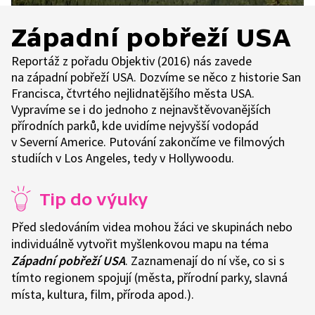
Západní pobřeží USA
Reportáž z pořadu Objektiv (2016) nás zavede
na západní pobřeží USA. Dozvíme se něco z historie San
Francisca, čtvrtého nejlidnatějšího města USA.
Vypravíme se i do jednoho z nejnavštěvovanějších
přírodních parků, kde uvidíme nejvyšší vodopád
v Severní Americe. Putování zakončíme ve filmových
studiích v Los Angeles, tedy v Hollywoodu.
Tip do výuky
Před sledováním videa mohou žáci ve skupinách nebo
individuálně vytvořit myšlenkovou mapu na téma
Západní pobřeží USA
. Zaznamenají do ní vše, co si s
tímto regionem spojují (města, přírodní parky, slavná
místa, kultura, film, příroda apod.).