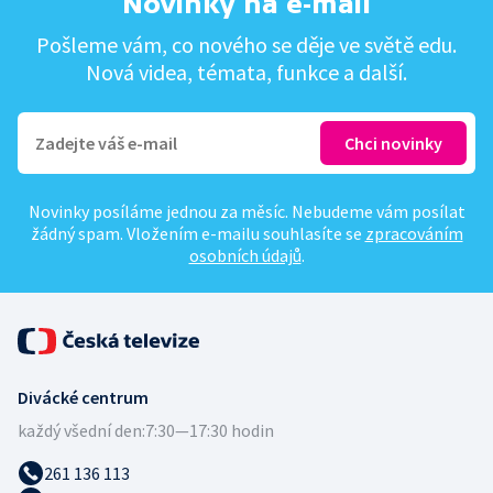
Novinky na e-mail
Pošleme vám, co nového se děje ve světě edu.
Nová videa, témata, funkce a další.
Novinky posíláme jednou za měsíc. Nebudeme vám posílat
žádný spam. Vložením e-mailu souhlasíte se
zpracováním
osobních údajů
.