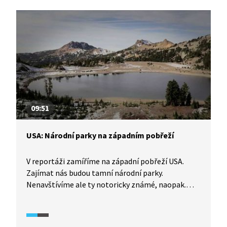
09:51
USA: Národní parky na západním pobřeží
V reportáži zamíříme na západní pobřeží USA.
Zajímat nás budou tamní národní parky.
Nenavštívíme ale ty notoricky známé, naopak.
Vydáme se prozkoumat parky, které bývají někdy
neprávem opomíjené. Společný mají vulkanický
původ a Kaskádové pohoří. A rozhodně stojí