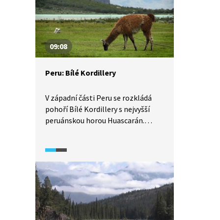
pastviny, úrodnou půdu i pouštní
oblasti. Přijměte naše pozvání
na exkurzi do těchto okouzlujících
oblastí, mezi její obyvatele
09:08
i průmysl.
Peru: Bílé Kordillery
V západní části Peru se rozkládá
pohoří Bílé Kordillery s nejvyšší
peruánskou horou Huascarán.
Vrcholy pohoří přesahující 5 km
v sobě ukrývají nejrozsáhlejší
tropická ledovcová pole na světě.
Jejich rozloha se však díky
globálnímu oteplování rychle
snižuje. V horských údolích žijí
Kečuové, potomci Inků, kteří
chovají lamy a alpaky. K vzácným