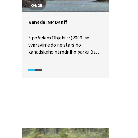
druhům rostlin v této oblasti patří
04:25
vysokohorské bromélie.
Kanada: NP Banff
S pořadem Objektiv (2009) se
vypravíme do nejstaršího
kanadského národního parku Banff.
Dozvíme se o zajímavých
okolnostech jeho vzniku, poznáme
rozmanitou místní faunu
a navštívíme i slavná jezera Louise
a Moraine.