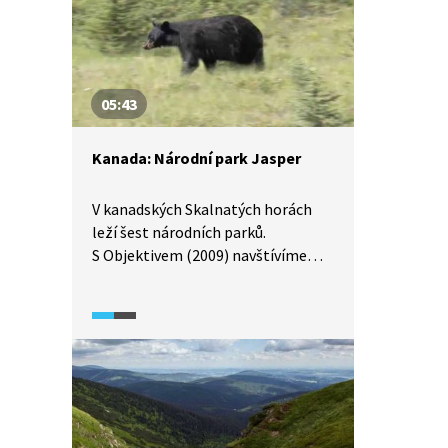
05:43
Kanada: Národní park Jasper
V kanadských Skalnatých horách
leží šest národních parků.
S Objektivem (2009) navštívíme
největší z nich, Jasper, který má
rozlohu jako Středočeský kraj.
Proslulý je zejména ledovcovými
jezery, vodopády a úchvatnými
horami. Není tedy divu, že sem
zavítají 2 miliony návštěvníků
ročně.