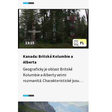
Proslulý je zejména ledovcovými
jezery, vodopády a úchvatnými
horami. Není tedy divu, že sem
zavítají 2 miliony návštěvníků
ročně.
13:15
PL
Kanada: Britská Kolumbie a
Alberta
Geograficky je oblast Britské
Kolumbie a Alberty velmi
rozmanitá. Charakteristické jsou
pro ně hlavně Skalisté hory. Alberta
má překrásnou krajinu plnou
hlubokých jezer, průzračných řek,
rozkvetlých plání a prérií. V Britské
Kolumbii najdeme deštné pralesy,