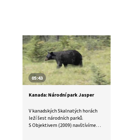
05:43
Kanada: Národní park Jasper
V kanadských Skalnatých horách
leží šest národních parků.
S Objektivem (2009) navštívíme
největší z nich, Jasper, který má
rozlohu jako Středočeský kraj.