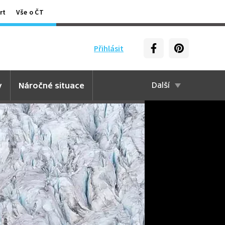
rt
Vše o ČT
Přihlásit
y
Náročné situace
Další