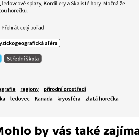
, ledovcové splazy, Kordillery a Skalisté hory. Možná že
tou horečku.
Přehrát celý pořad
yzickogeografická sféra
Střední škola
ografie
regiony
přírodní prostředí
ika
ledovec
Kanada
kryosféra
zlatá horečka
ohlo by vás také zajím