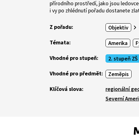
přírodního prostředí, jako jsou ledovce
i vy po zhlédnutí pořadu dostanete zla
Z pořadu:
Objektiv
Témata:
Amerika
F
Vhodné pro stupeň:
2. stupeň ZŠ
Vhodné pro předmět:
Zeměpis
Klíčová slova:
regionální ge
Severní Amer
M