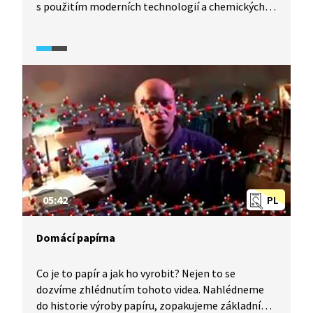
s použitím moderních technologií a chemických
postřiků, platili bychom za jídlo mnohem více.
Podobně jako pro naše peněženky,
i pro zemědělce je intenzita produkce ekonomicky
výhodnější. Avšak pro přírodu a zdraví člověka je
to katastrofa. Chemie využívaná v zemědělství se
dostává do půdy, na které se pěstují naše
potraviny, nebo do vody, kterou pijeme.
05:42
PL
Domácí papírna
Co je to papír a jak ho vyrobit? Nejen to se
dozvíme zhlédnutím tohoto videa. Nahlédneme
do historie výroby papíru, zopakujeme základní