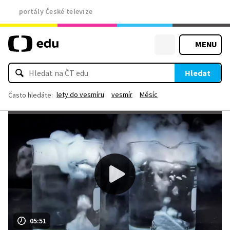
portály České televize
MENU
Hledat
lety do vesmíru
vesmír
Měsíc
Často hledáte:
05:51