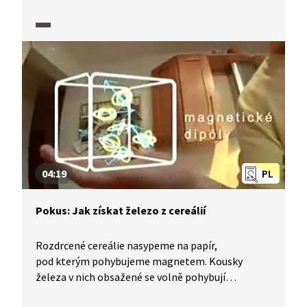
Nejsou silné, nepřetváří hmotu, umí vznikat,
zanikat, chytat se a pouštět. O tom, jak příroda
chytře reaguje na změny, si promluvíme
s profesorem chemie Pavlem Hobzou.
04:19
PL
Pokus: Jak získat železo z cereálií
Rozdrcené cereálie nasypeme na papír,
pod kterým pohybujeme magnetem. Kousky
železa v nich obsažené se volně pohybují
po papíru. Zhlédnutím videa se dozvíte nejen, proč