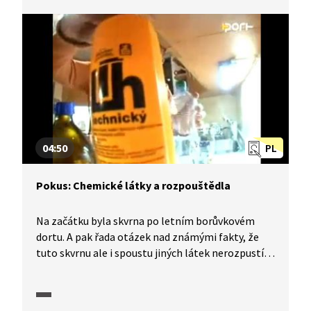
Dochází k bouřlivé exotermní reakci.
04:50
PL
Pokus: Chemické látky a rozpouštědla
Na začátku byla skvrna po letním borůvkovém
dortu. A pak řada otázek nad známými fakty, že
tuto skvrnu ale i spoustu jiných látek nerozpustí
ani voda ani jar, ale třeba až alkohol anebo docela
jiné chemikálie. Proč se některé látky v daném
rozpouštědle rozpouštějí a jiné ne? A naopak se