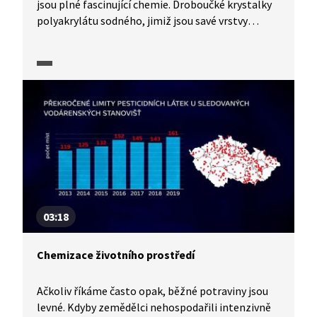
jsou plné fascinující chemie. Droboučké krystalky
polyakrylátu sodného, jimiž jsou savé vrstvy
v plence napuštěny, pohlcují vlhkost. Tato
obdivuhodná chemická sloučenina je schopna
pojmout až stonásobek vody v poměru k jeho
vlastní hmotnosti. Jak to funguje? A jak tahle
sloučenina pomáhá řešit globální sucho?
03:18
Chemizace životního prostředí
Ačkoliv říkáme často opak, běžné potraviny jsou
levné. Kdyby zemědělci nehospodařili intenzivně