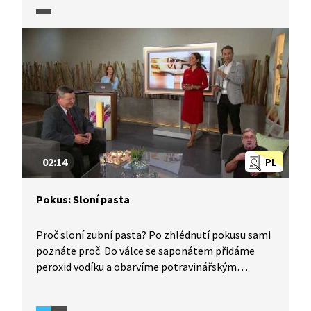
železo vykazuje feromagnetismus, ale i jak vypadá
výroba železa a jeho biochemický význam.
02:14
PL
Pokus: Sloní pasta
Proč sloní zubní pasta? Po zhlédnutí pokusu sami
poznáte proč. Do válce se saponátem přidáme
peroxid vodíku a obarvíme potravinářským
barvivem. Reakci zahájíme přidáním jodidu
draselného, který vystupuje v roli katalyzátoru.