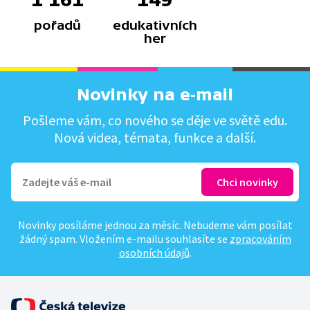
pořadů
edukativních
her
Novinky na e-mail
Pošleme vám, co nového se děje ve světě edu.
Nová videa, témata, funkce a další.
Novinky posíláme jednou za měsíc. Nebudeme vám posílat
žádný spam. Vložením e-mailu souhlasíte se
zpracováním
osobních údajů
.