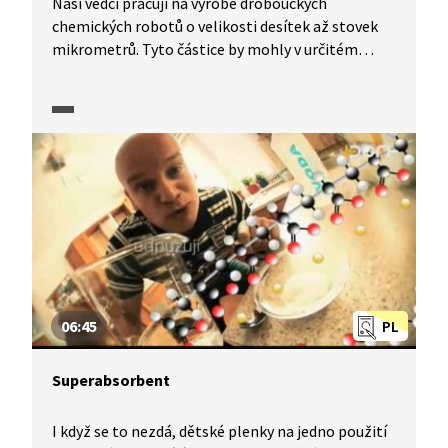
Naši vědci pracují na výrobě droboučkých
chemických robotů o velikosti desítek až stovek
mikrometrů. Tyto částice by mohly v určitém
prostředí, třeba v krvi, „plavat“, takže by se daly
využít například v medicíně. V částicích totiž může
být uskladněno léčivo, které by se uvolnilo jen
v bezprostřední blízkosti nádoru. Před částicemi,
tedy roboty, se ale otevírá daleko širší pole
působnosti, především v zemědělství a lesnictví,
kdy nechceme půdu zamořovat chemickými
látkami, ale potřebujeme je aplikovat proti
plísním, houbám či jiným škůdcům.
06:45
PL
Superabsorbent
I když se to nezdá, dětské plenky na jedno použití