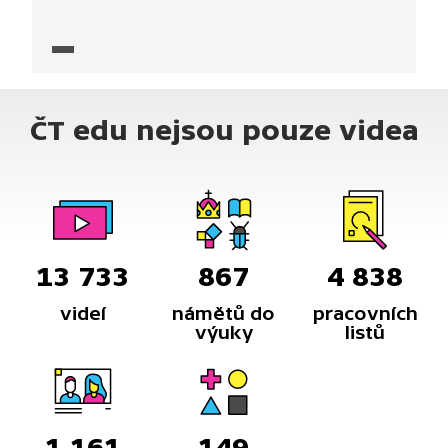
učivo z biochemie o polysacharidech. Uvidíme, jaká
je jeho průmyslová výroba a nakonec si papír
vyrobíme doma. Pojďme na to!
ČT edu nejsou pouze videa
13 733
867
4 838
videí
námětů do
pracovních
výuky
listů
1 161
149