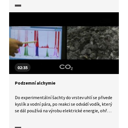
struktuře převážně uhlík, kyslík a vodík. Proto
můžeme plastové lahve spalovat za vzniku oxidu
uhličitého a vody. Ale mnohem výhodnější je
polyethylentereftalát recyklovat a znovu jej
použít. Vědci se také zabývají otázkou, jak dlouhý
polymerní řetězec rozložit na kratší části, které
by poté mohly být biodegradabilní.
02:35
Podzemní alchymie
Do experimentální šachty do vrstev uhlí se přivede
kyslík a vodní pára, po reakci se odvádí vodík, který
se dál používá na výrobu elektrické energie, ohřev
vody nebo pro chemické syntézy. Zkoušejí se tři
postupy zplyňování uhlí, a to za přítomnosti oxidu