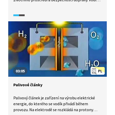
jako zdroj energie v palivových článcích nyní
přináší jedno z řešení. V rámci evropského
projektu ZeroRegio nyní probíhají mezinárodní
testy, které mají zjistit nároky na infrastrukturu
při každodenní spotřebě vodíku i nezbytné
předpoklady pro životaschopnost automobilů
na vodík na celosvětovém trhu. Automobilové
i ropné společnosti Evropy nyní hlásí příznivé
výsledky tohoto projektu a naznačují, že vodík se
skutečně stane palivem budoucnosti.
03:05
PL
Palivové články
Palivový článek je zařízení na výrobu elektrické
energie, do kterého se vodík přivádí během
provozu. Na elektrodě se rozkládá na protony