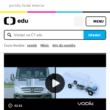
portály České televize
MENU
Hledat
vesmír
Měsíc
lety do vesmíru
Často hledáte:
02:02