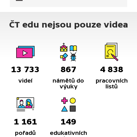
uhličitého, za přítomnosti vodní páry
a za přítomnosti vodíku.
ČT edu nejsou pouze videa
13 733
867
4 838
videí
námětů do
pracovních
výuky
listů
1 161
149
pořadů
edukativních