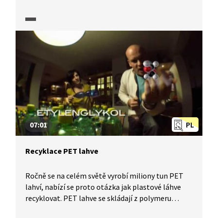
a elektrony. Elektrony jdou vnějším obvodem
a vykonávají práci. Protony prochází přes
membránu k druhé elektrodě, tam se přivádí
kyslík. Přicházejí elektrony a vzniká voda.
Klíčovým a nejdražším prvkem palivového článku
je membrána, vyráběná na bázi polymerů. Dnes
používají fluorované membrány, jsou drahé
a nevydrží mnoho. Proto vědci celého světa hledají
vhodnější a levnější membrány, které se navíc
budou moci ekologicky zlikvidovat.
07:01
PL
Recyklace PET lahve
Ročně se na celém světě vyrobí miliony tun PET
lahví, nabízí se proto otázka jak plastové láhve
recyklovat. PET lahve se skládají z polymeru
zvaného polyethylentereftalát, tudíž mají ve své