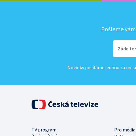
Pošleme vám, 
Novinky posíláme jednou za měsí