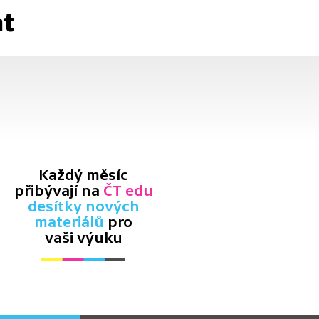
at
Každý měsíc
přibývají na
ČT edu
desítky nových
materiálů
pro
vaši výuku