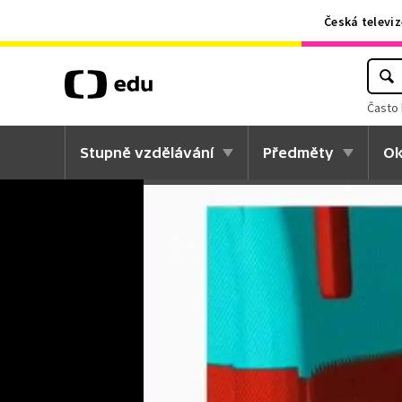
Česká televiz
Často 
Stupně vzdělávání
Předměty
Ok