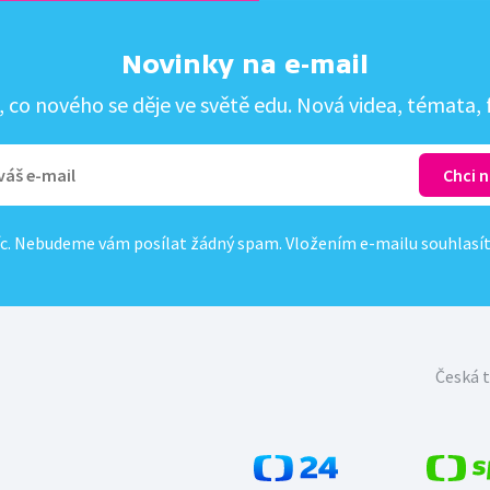
Novinky na e-mail
co nového se děje ve světě edu. Nová videa, témata, f
c. Nebudeme vám posílat žádný spam. Vložením e-mailu souhlasí