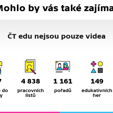
ohlo by vás také zajím
ČT edu nejsou pouze videa
7
4 838
1 161
149
 do
pracovních
pořadů
edukativních
y
listů
her