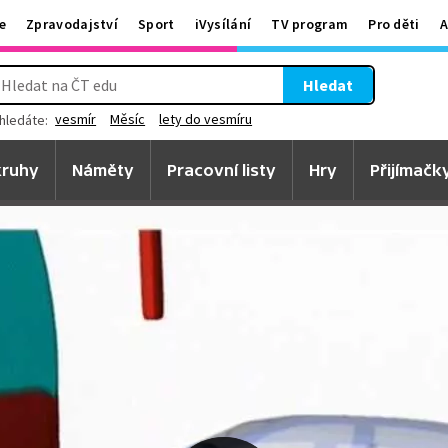
e
Zpravodajství
Sport
iVysílání
TV program
Pro děti
A
Hledat
vesmír
Měsíc
lety do vesmíru
hledáte:
ruhy
Náměty
Pracovní listy
Hry
Přijímačk