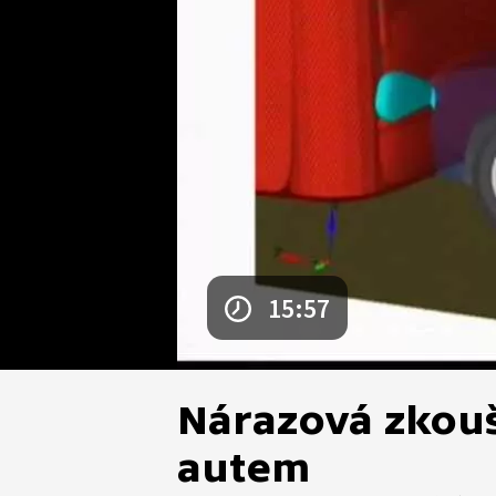
15:57
Nárazová zkouš
autem