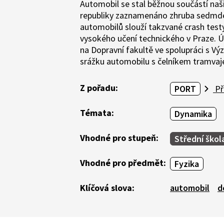
Automobil se stal běžnou součástí naši
republiky zaznamenáno zhruba sedmdes
automobilů slouží takzvané crash test
vysokého učení technického v Praze. Ú
na Dopravní fakultě ve spolupráci s V
srážku automobilu s čelníkem tramvaj
Z pořadu:
PORT
Př
Témata:
Dynamika
Vhodné pro stupeň:
Střední škol
Vhodné pro předmět:
Fyzika
Klíčová slova:
automobil
d