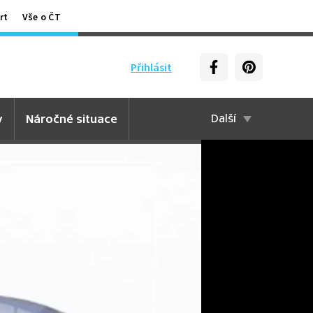
rt
Vše o ČT
Přihlásit
y
Náročné situace
Další