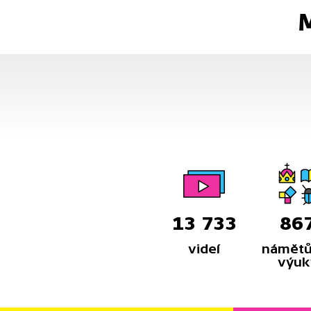
M
13 733
86
videí
námětů
výuk