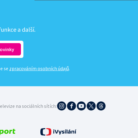
unkce a další.
te se
zpracováním osobních údajů
.