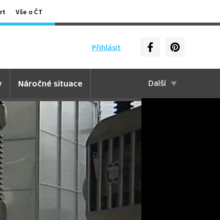
rt
Vše o ČT
Přihlásit
y
Náročné situace
Další