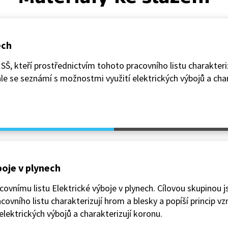
ech
i SŠ, kteří prostřednictvím tohoto pracovního listu charakteri
Dále se seznámí s možnostmi využití elektrických výbojů a cha
boje v plynech
ovnímu listu Elektrické výboje v plynech. Cílovou skupinou j
covního listu charakterizují hrom a blesky a popíší princip vz
lektrických výbojů a charakterizují koronu.