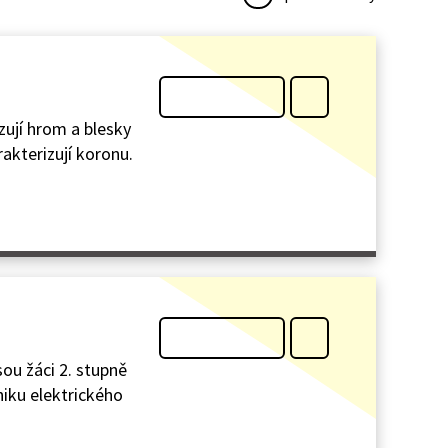
zují hrom a blesky
rakterizují koronu.
sou žáci 2. stupně
niku elektrického