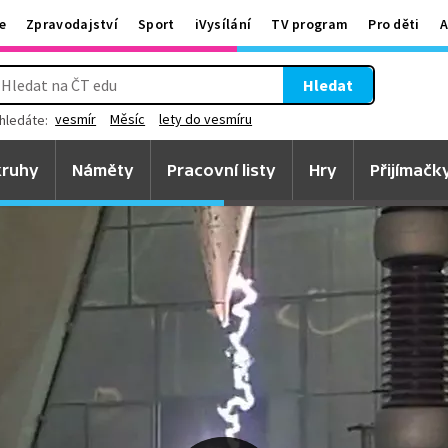
e
Zpravodajství
Sport
iVysílání
TV program
Pro děti
A
Hledat
vesmír
Měsíc
lety do vesmíru
hledáte:
ruhy
Náměty
Pracovní listy
Hry
Přijímačk