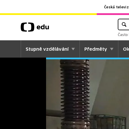
Česká televiz
Často 
Stupně vzdělávání
Předměty
Ok