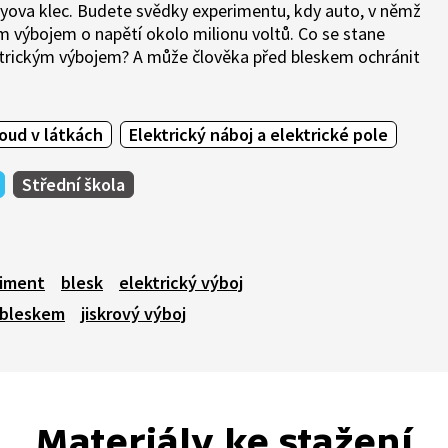
dayova klec. Budete svědky experimentu, kdy auto, v němž
m výbojem o napětí okolo milionu voltů. Co se stane
trickým výbojem? A může člověka před bleskem ochránit
roud v látkách
Elektrický náboj a elektrické pole
Střední škola
iment
blesk
elektrický výboj
 bleskem
jiskrový výboj
Materiály ke stažení