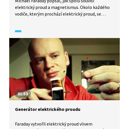
Michael Faraday popsal, jak spolu souvisí
elektrický proud a magnetismus. Okolo každého
vodiče, kterým prochází elektrický proud, se
vytváří magnetické pole. Tohoto objevu využil
k sestrojení prvního elektromotoru. Uskutečnil
tedy první přeměnu elektrické energie
na mechanickou a elektřina poprvé něco roztočila.
Jak elektromotor funguje?
01:53
Generátor elektrického proudu
Faraday vytvořil elektrický proud vlivem