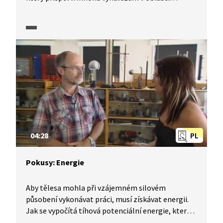
elektřiny a magnetismu. Aby byl přenos energie
účinný, je třeba využít rezonančních objektů
vázaných magnetickým polem. Michael vám se
svými společníky ukáže několik pokusů
demonstrujících bezdrátový přenos energie.
04:28
PL
Pokusy: Energie
Aby tělesa mohla při vzájemném silovém
působení vykonávat práci, musí získávat energii.
Jak se vypočítá tíhová potenciální energie, kterou
nazýváme polohovou energií? Práce je způsob, jak