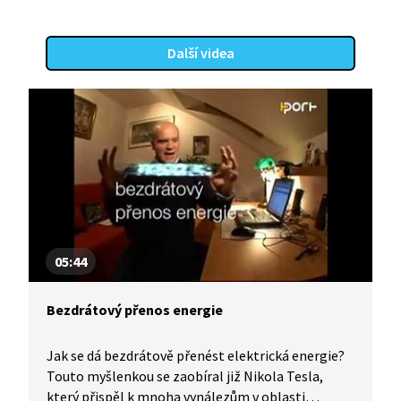
Další videa
05:44
Bezdrátový přenos energie
Jak se dá bezdrátově přenést elektrická energie?
Touto myšlenkou se zaobíral již Nikola Tesla,
který přispěl k mnoha vynálezům v oblasti