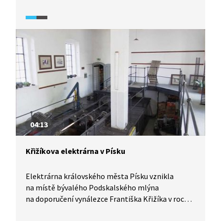
tělesu předat mechanickou energii, ale platí
to i naopak. Všude, kde je přírůstek nebo úbytek
mechanické energie, tam se koná práce. Energie
se neztrácí, pouze se přeměňuje. Například
polohová energie se může přeměnit v energii
pohybovou. Ve vodních elektrárnách se přeměňuje
pohybová energie v elektrickou.
04:13
Křižíkova elektrárna v Písku
Elektrárna královského města Písku vznikla
na místě bývalého Podskalského mlýna
na doporučení vynálezce Františka Křižíka v roce
1888 jako první v českých zemích, aby napájela