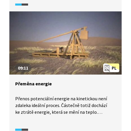
pouliční obloukové lampy. Písek se tak stal jedním
z našich prvních měst se stálým elektrickým
osvětlením. Toto místo rozhodně stojí
za návštěvu.
09:11
PL
Přeměna energie
Přenos potenciální energie na kinetickou není
zdaleka ideální proces. Částečně totiž dochází
ke ztrátě energie, která se mění na teplo.
Přeměnu potenciální energie na pohybovou
energii lze v praxi využít například pro výrobu