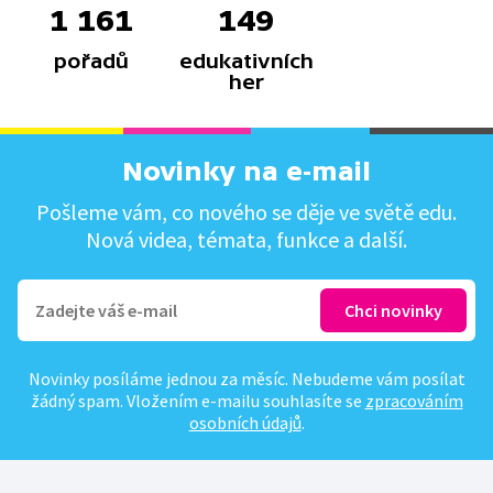
1 161
149
pořadů
edukativních
her
Novinky na e-mail
Pošleme vám, co nového se děje ve světě edu.
Nová videa, témata, funkce a další.
Novinky posíláme jednou za měsíc. Nebudeme vám posílat
žádný spam. Vložením e-mailu souhlasíte se
zpracováním
osobních údajů
.