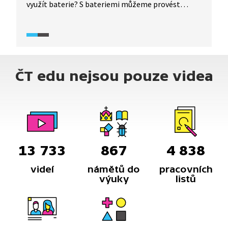
využít baterie? S bateriemi můžeme provést
jednoduché pokusy. Pomocí 9V baterie
a přiloženého papírku od žvýkačky vytvoříme
ohníček. K dalšímu ohníčku postačí na baterii
přiložit tuhu od mikrotužky a na ní sirku.
S nabíječkou do auta, baterií a obyčejným klíčkem
ČT edu nejsou pouze videa
můžeme dobít vybitý mobil. Z ploché baterie,
drátku a šroubku můžeme vytvořit
elektromagnet.
13 733
867
4 838
videí
námětů do
pracovních
výuky
listů