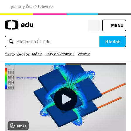
portály České televize
MENU
Hledat
Měsíc
lety do vesmíru
vesmír
Často hledáte:
06:11