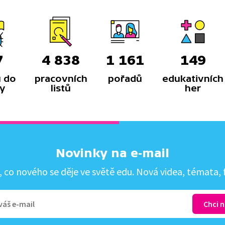
7
4 838
1 161
149
 do
pracovních
pořadů
edukativních
y
listů
her
Novinky na e-mail
co nového se děje ve světě edu. Nová videa, témata, f