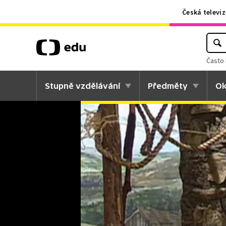
Česká televiz
Často 
Stupně vzdělávání
Předměty
Ok