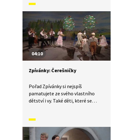
písněmi, zvyky, tradicemi
a způsobem života, který naši
předkové žili. V krátkých příbězích
představíme písničky i dobový
kontext, ve kterém vznikly.
V tomto díle Zpívánek se naučíme
píseň Pase ovčák ovce.
04:10
Zpívánky: Čerešničky
Pořad Zpívánky si nejspíš
pamatujete ze svého vlastního
dětství i vy. Také děti, které se
narodily v jednadvacátém století,
se mohou seznámit s lidovými
písněmi, zvyky, tradicemi
a způsobem života, který naši
předkové žili. V krátkých příbězích