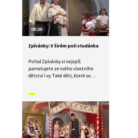
představíme písničky i dobový
kontext, ve kterém vznikly.
V tomto díle se naučíme Čerešničky.
05:20
Zpívánky: V širém poli studánka
Pořad Zpívánky si nejspíš
pamatujete ze svého vlastního
dětství i vy. Také děti, které se
narodily v jednadvacátém století,
se mohou seznámit s lidovými
písněmi, zvyky, tradicemi
a způsobem života, který naši
předkové žili. V krátkých příbězích
představíme písničky i dobový
kontext, ve kterém vznikly.
V tomto díle Zpívánek se naučíme