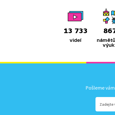
13 733
86
videí
námětů
výuk
Pošleme vám, 