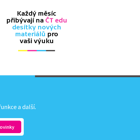
Každý měsíc
přibývají na
ČT edu
desítky nových
materiálů
pro
vaši výuku
unkce a další.