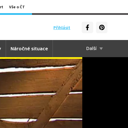
rt
Vše o ČT
Přihlásit
y
Náročné situace
Další