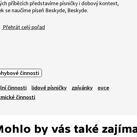
tkých příbězích představíme písničky i dobový kontext,
nek se naučíme píseň Beskyde, Beskyde.
Přehrát celý pořad
ohybové činnosti
lní činnosti
lidové písničky
zpívánky
ovce
tmické činnosti
ohlo by vás také zajím