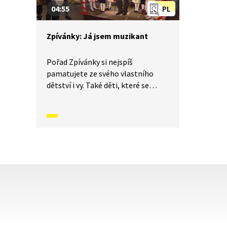
píseň V širém poli studánka.
04:55
PL
Zpívánky: Já jsem muzikant
Pořad Zpívánky si nejspíš
pamatujete ze svého vlastního
dětství i vy. Také děti, které se
narodily v jednadvacátém století,
se mohou seznámit s lidovými
písněmi, zvyky, tradicemi
a způsobem života, který naši
předkové žili. V krátkých příbězích
představíme písničky i dobový
kontext, ve kterém vznikly.
V tomto díle se naučíme píseň: Já
jsem muzikant.