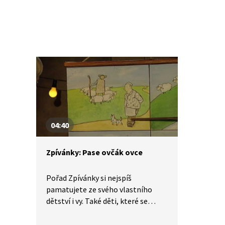
04:40
Zpívánky: Pase ovčák ovce
Pořad Zpívánky si nejspíš
pamatujete ze svého vlastního
dětství i vy. Také děti, které se
narodily v jednadvacátém století,
se mohou seznámit s lidovými