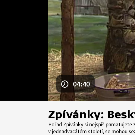
04:40
Zpívánky: Bes
Pořad Zpívánky si nejspíš pamatujete ze
v jednadvacátém století, se mohou sez