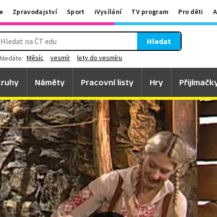
e
Zpravodajství
Sport
iVysílání
TV program
Pro děti
A
Hledat
Měsíc
vesmír
lety do vesmíru
hledáte:
ruhy
Náměty
Pracovní listy
Hry
Přijímačk