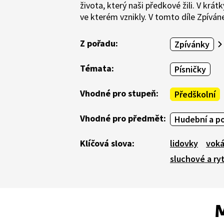
života, který naši předkové žili. V krá
ve kterém vznikly. V tomto díle Zpívá
Z pořadu:
Zpívánky
Témata:
Písničky
Vhodné pro stupeň:
Předškolní
Vhodné pro předmět:
Hudební a p
Klíčová slova:
lidovky
voká
sluchové a ry
M