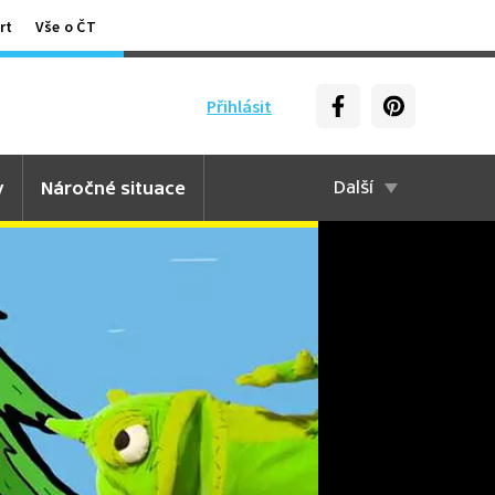
rt
Vše o ČT
Přihlásit
y
Náročné situace
Další