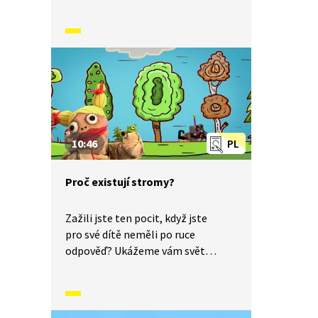
dětskýma očima a odpovíme
na otázku: Proč padají listy?
10:46
PL
Proč existují stromy?
Zažili jste ten pocit, když jste
pro své dítě neměli po ruce
odpověď? Ukážeme vám svět
dětskýma očima a odpovíme: Proč
existují stromy?