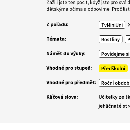
Zažili jste ten pocit, když jste pro s
dětskýma očima a odpovíme: Proč listn
Z pořadu:
TvMiniUni
Témata:
Rostliny
Námět do výuky:
Povídejme si
Vhodné pro stupeň:
Předškolní
Vhodné pro předmět:
Roční období
Klíčová slova:
Učitelky ze š
jehličnaté st