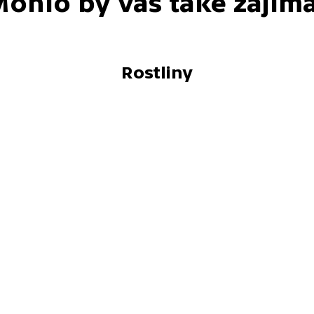
ohlo by vás také zajím
Rostliny