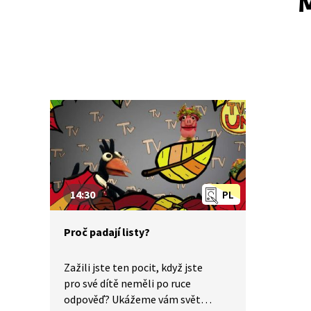
M
14:30
PL
Proč padají listy?
Zažili jste ten pocit, když jste
pro své dítě neměli po ruce
odpověď? Ukážeme vám svět