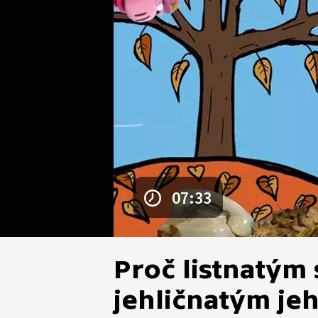
07:33
Proč listnatým 
jehličnatým jeh