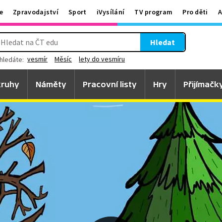
e
Zpravodajství
Sport
iVysílání
TV program
Pro děti
A
Hledat
vesmír
Měsíc
lety do vesmíru
hledáte:
ruhy
Náměty
Pracovní listy
Hry
Přijímačk