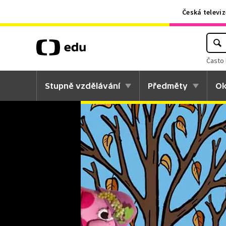
Česká televiz
Často 
Stupně vzdělávání
Předměty
Ok