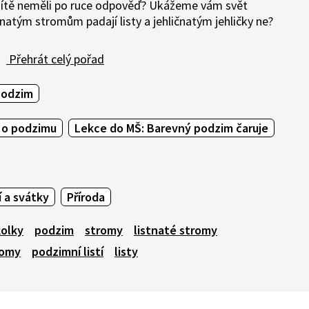
vé dítě neměli po ruce odpověď? Ukážeme vám svět
atým stromům padají listy a jehličnatým jehličky ne?
Přehrát celý pořad
Podzim
 o podzimu
Lekce do MŠ: Barevný podzim čaruje
 a svátky
Příroda
kolky
podzim
stromy
listnaté stromy
romy
podzimní listí
listy