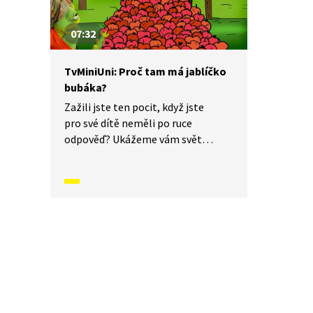
07:32
TvMiniUni: Proč tam má jablíčko
bubáka?
Zažili jste ten pocit, když jste
pro své dítě neměli po ruce
odpověď? Ukážeme vám svět
dětskýma očima a odpovíme
na otázku: „Proč tam má jablíčko
bubáka?“