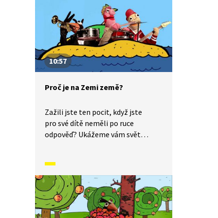
10:57
Proč je na Zemi země?
Zažili jste ten pocit, když jste
pro své dítě neměli po ruce
odpověď? Ukážeme vám svět
dětskýma očima a odpovíme: Proč
je na Zemi země?