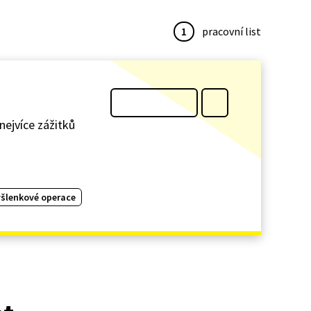
1
pracovní list
nejvíce zážitků
šlenkové operace