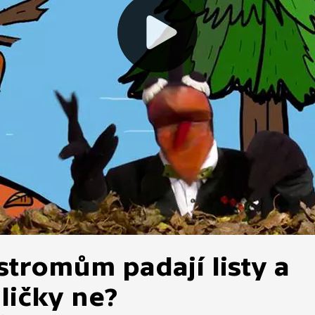
stromům padají listy a
ličky ne?