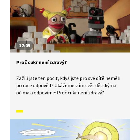
12:05
Proč cukr není zdravý?
Zažili jste ten pocit, když jste pro své dítě neměli
po ruce odpověď? Ukážeme vám svět dětskýma
očima a odpovíme: Proč cukr není zdravý?