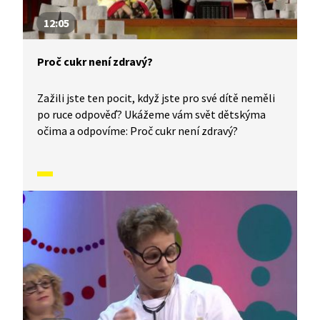
12:05
Proč cukr není zdravý?
Zažili jste ten pocit, když jste pro své dítě neměli
po ruce odpověď? Ukážeme vám svět dětskýma
očima a odpovíme: Proč cukr není zdravý?