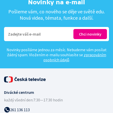
Novinky na e-mail
Pošleme vám, co nového se děje ve světě edu.
Nová videa, témata, funkce a další.
Novinky posíláme jednou za měsíc. Nebudeme vám posílat
žádný spam. Vložením e-mailu souhlasíte se
zpracováním
osobních údajů
.