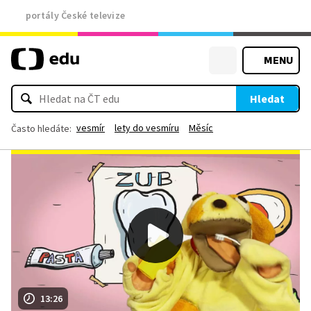
portály České televize
MENU
Hledat
vesmír
lety do vesmíru
Měsíc
Často hledáte:
13:26