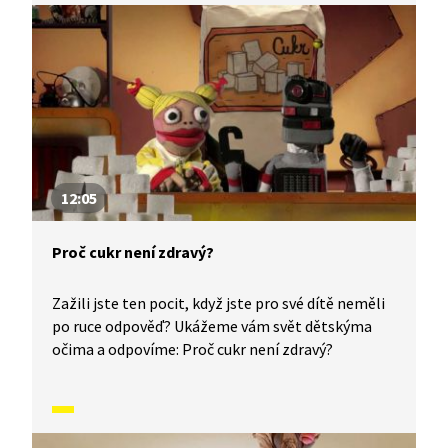
12:05
Proč cukr není zdravý?
Zažili jste ten pocit, když jste pro své dítě neměli
po ruce odpověď? Ukážeme vám svět dětskýma
očima a odpovíme: Proč cukr není zdravý?