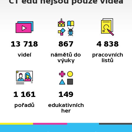
ČT edu nejsou pouze videa
13 718
867
4 838
videí
námětů do
pracovních
výuky
listů
1 161
149
pořadů
edukativních
her