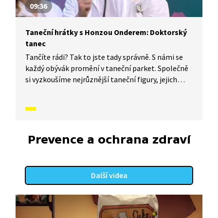
09:36
Taneční hrátky s Honzou Onderem: Doktorský
tanec
Tančíte rádi? Tak to jste tady správně. S námi se
každý obývák promění v taneční parket. Společně
si vyzkoušíme nejrůznější taneční figury, jejich
kombinace a variace. Nějaké nové si vymyslíme
a hlavně si to užijeme! Jsme tu proto, abychom
vás inspirovali a udělali z vás krále či královnu
každého tanečního parketu. Dneska si ukážeme,
jak to vypadá, když se tančí Doktorský tanec.
Prevence a ochrana zdraví
Další videa