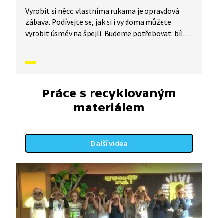
Vyrobit si něco vlastníma rukama je opravdová
zábava. Podívejte se, jak si i vy doma můžete
vyrobit úsměv na špejli. Budeme potřebovat: bílý
tvrdý papír, nůžky, špejli, barevné fixy, černý fix,
lepící pásku a tužku.
Práce s recyklovaným
materiálem
Další videa