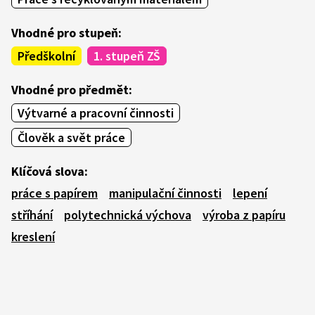
Vhodné pro stupeň:
Předškolní
1. stupeň ZŠ
Vhodné pro předmět:
Výtvarné a pracovní činnosti
Člověk a svět práce
Klíčová slova:
práce s papírem
manipulační činnosti
lepení
stříhání
polytechnická výchova
výroba z papíru
kreslení