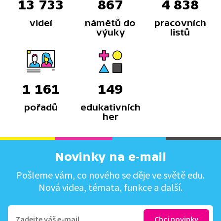
13 733
867
4 838
videí
námětů do
pracovních
výuky
listů
1 161
149
pořadů
edukativních
her
Novinky na e-mail
Pošleme vám, co nového se děje ve světě edu.
Nová videa, témata, funkce a další.