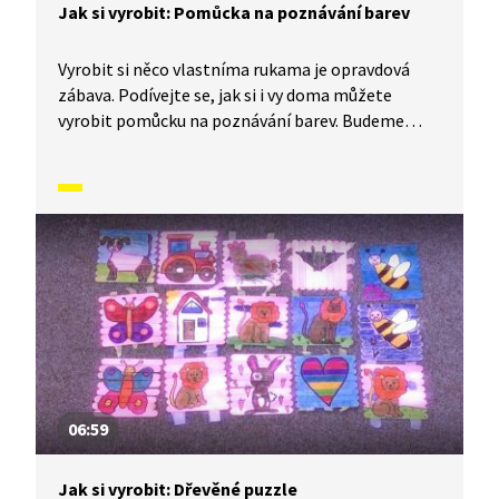
Jak si vyrobit: Pomůcka na poznávání barev
Vyrobit si něco vlastníma rukama je opravdová
zábava. Podívejte se, jak si i vy doma můžete
vyrobit pomůcku na poznávání barev. Budeme
potřebovat: barevné papíry, ruličky od toaletního
papíru, nůžky, lepidlo a lékařské špachtle.
06:59
Jak si vyrobit: Dřevěné puzzle