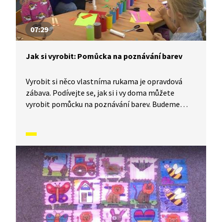
07:29
Jak si vyrobit: Pomůcka na poznávání barev
Vyrobit si něco vlastníma rukama je opravdová
zábava. Podívejte se, jak si i vy doma můžete
vyrobit pomůcku na poznávání barev. Budeme
potřebovat: barevné papíry, ruličky od toaletního
papíru, nůžky, lepidlo a lékařské špachtle.