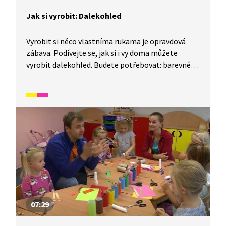
Jak si vyrobit: Dalekohled
Vyrobit si něco vlastníma rukama je opravdová
zábava. Podívejte se, jak si i vy doma můžete
vyrobit dalekohled. Budete potřebovat: barevné
papíry, víčko z PET lahve, ruličky od toaletního
papíru, nůžky, lepidlo, oboustrannou lepící pásku,
ozdobnou lepící pásku, tužku a stužku.
07:29