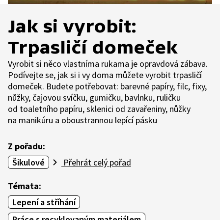
Jak si vyrobit:
Trpasličí domeček
Vyrobit si něco vlastníma rukama je opravdová zábava.
Podívejte se, jak si i vy doma můžete vyrobit trpasličí
domeček. Budete potřebovat: barevné papíry, filc, fixy,
nůžky, čajovou svíčku, gumičku, bavlnku, ruličku
od toaletního papíru, sklenici od zavařeniny, nůžky
na manikúru a oboustrannou lepící pásku
Z pořadu:
Šikulové
Přehrát celý pořad
Témata:
Lepení a stříhání
Práce s recyklovaným materiálem