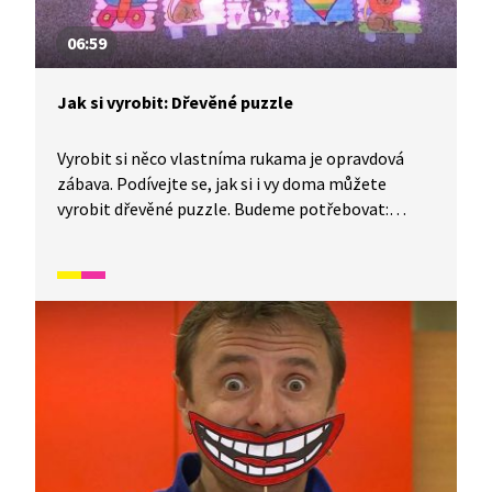
06:59
Jak si vyrobit: Dřevěné puzzle
Vyrobit si něco vlastníma rukama je opravdová
zábava. Podívejte se, jak si i vy doma můžete
vyrobit dřevěné puzzle. Budeme potřebovat:
lékařské špachtle, gumičku, barevné fixy, černý fix,
tužku a oboustrannou lepící pásku.