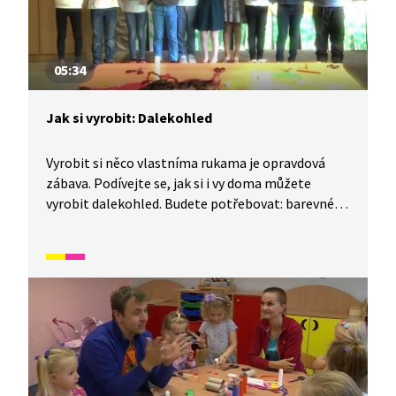
05:34
Jak si vyrobit: Dalekohled
Vyrobit si něco vlastníma rukama je opravdová
zábava. Podívejte se, jak si i vy doma můžete
vyrobit dalekohled. Budete potřebovat: barevné
papíry, víčko z PET lahve, ruličky od toaletního
papíru, nůžky, lepidlo, oboustrannou lepící pásku,
ozdobnou lepící pásku, tužku a stužku.