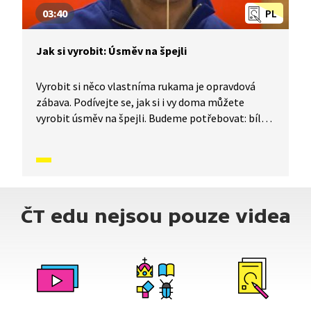
03:40
PL
Jak si vyrobit: Úsměv na špejli
Vyrobit si něco vlastníma rukama je opravdová
zábava. Podívejte se, jak si i vy doma můžete
vyrobit úsměv na špejli. Budeme potřebovat: bílý
tvrdý papír, nůžky, špejli, barevné fixy, černý fix,
lepící pásku a tužku.
ČT edu nejsou pouze videa