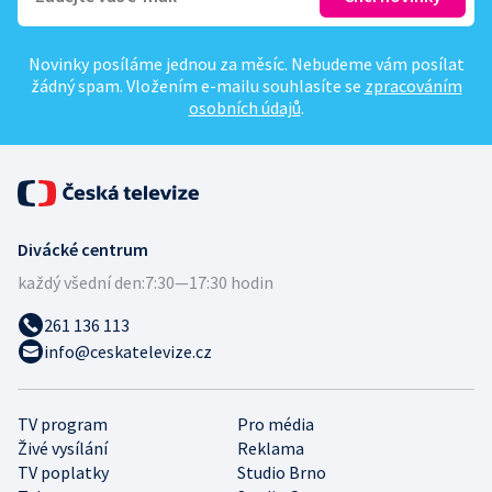
Novinky posíláme jednou za měsíc. Nebudeme vám posílat
žádný spam. Vložením e-mailu souhlasíte se
zpracováním
osobních údajů
.