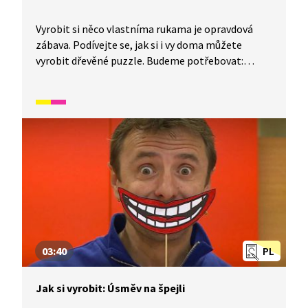
Vyrobit si něco vlastníma rukama je opravdová
zábava. Podívejte se, jak si i vy doma můžete
vyrobit dřevěné puzzle. Budeme potřebovat:
lékařské špachtle, gumičku, barevné fixy, černý fix,
tužku a oboustrannou lepící pásku.
03:40
PL
Jak si vyrobit: Úsměv na špejli